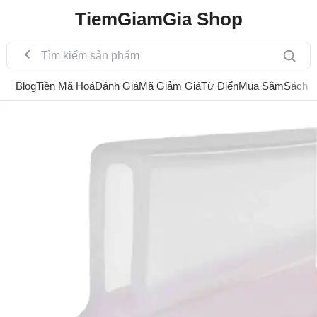
TiemGiamGia Shop
Blog
Tiền Mã Hoá
Đánh Giá
Mã Giảm Giá
Từ Điển
Mua Sắm
Sách