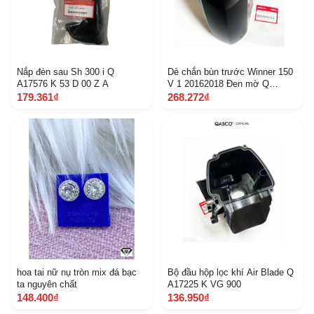
Nắp đèn sau Sh 300 i Q
Dè chắn bùn trước Winner 150
A17576 K 53 D 00 Z A
V 1 20162018 Đen mờ Q
A61100 K 56 V 00 Z D Z Z 12 1
179.361₫
268.272₫
A
hoa tai nữ nụ tròn mix đá bạc
Bộ đầu hộp lọc khí Air Blade Q
ta nguyên chất
A17225 K VG 900
148.400₫
136.950₫