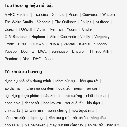
Top thương hiệu nổi bật
MARC Fashion
Transino
Similac
Pedro
Converse
Wacom
The Weird Studio
Vascara
The Ordinary
Philips
Nutifood
Durex
YOWXII
Vichy
Nerman
Yuumi
Kindle
OLV Boutique
Hopbear
Milo
Coolmate
Vijully
Vergency
Ezviz
Bitas
OOKAS
PUMA
Ventas
Kiehl's
Shondo
Yoosee
Deerma
MWC
Sunhouse
Ensure
TH True Milk
Pandora
Dior
DHC
Xiaomi
Từ khoá xu hướng
dụng cụ nhà bếp thông minh
robot hút bụi
hộp quà tết
áo dài nam
chăn ga gối đệm
quà tết
pepsi
áo dài
hộp đựng thực phẩm
câu đối tết
lạp xưởng
nhất chi mai
coca cola
decor tết
hoa lay ơn
set quà tết
bia tiger
chivas 12
tủ lạnh mini
bánh chưng
hoa tuyết mai
nồi cơm điện
tiger bạc
đèn trang trí
nồi chiên không dầu
chivas 18
bia heineken
máy hút bụi cầm tay
áo dài tết
bao lì xì