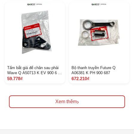
Tấm bắt giá để chân sau phải
Bộ thanh truyền Future Q
Wave Q A50713 K EV 900 6 C
A06381 K PH 900 687
2 F
59.778₫
672.210₫
›
Xem thêm