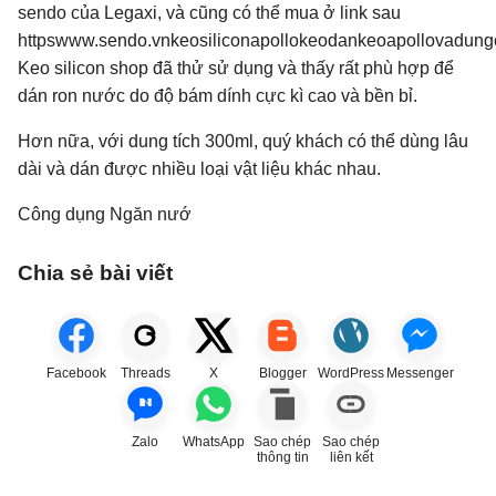
sendo của Legaxi, và cũng có thể mua ở link sau
httpswww.sendo.vnkeosiliconapollokeodankeoapollovadun
Keo silicon shop đã thử sử dụng và thấy rất phù hợp để
dán ron nước do độ bám dính cực kì cao và bền bỉ.
Hơn nữa, với dung tích 300ml, quý khách có thể dùng lâu
dài và dán được nhiều loại vật liệu khác nhau.
Công dụng Ngăn nướ
Chia sẻ bài viết
Facebook
Threads
X
Blogger
WordPress
Messenger
Zalo
WhatsApp
Sao chép
Sao chép
thông tin
liên kết