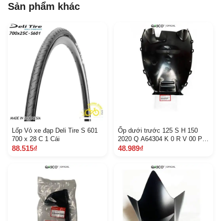
Sản phẩm khác
Lốp Vỏ xe đạp Deli Tire S 601
Ốp dưới trước 125 S H 150
700 x 28 C 1 Cái
2020 Q A64304 K 0 R V 00 P 1
A
88.515₫
48.989₫