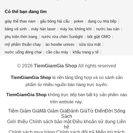
Có thể bạn đang tìm
giày thể thao nam
gấu bông hải cẩu
poker
dụng cụ nhà bếp
băng vệ sinh
máy hàn laser
máy lọc không khí
nước lau sàn
phụ kiện thời trang
nước rửa chén Sunlight
bột giặt OMO
mỹ phẩm thuần chay
áo hoodie unisex
sữa rửa mặt
nước uống đóng chai
cần câu máy
khẩu trang y tế
rượu ống tre
quần jean nữ
nước hoa mini
bếp từ đôi
fujifilm
© 2026
TiemGiamGia Shop
All rights reserved
đèn năng lượng mặt trời
bình đun siêu tốc
chuồng mèo
dụng cụ vệ sinh nhà cửa
áo thun nam nữ
bàn phím cơ aula f75
TiemGiamGia Shop
là nền tảng tổng hợp và so sánh sản
ví da nữ
điện thoại redmi turbo 4 pro
phẩm từ nhiều nguồn bán hàng trực tuyến.
TiemGiamGia Shop
không trực tiếp bán bất kỳ sản phẩm nào
trên website này.
Tiệm Giảm Giá
Mã Giảm Giá
Đánh Giá
Từ Điển
Đời Sống
Sách
Giới thiệu
Chính sách bảo mật
Điều khoản sử dụng
Liên
hệ
Chính sách mua hàng
Chính sách đổi trả
Miễn trừ trách