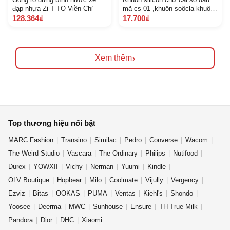
đạp nhựa Zi T TO Viền Chỉ
mã cs 01 ,khuôn soôcla khuôn
nến khuôn rau câu
128.364₫
17.700₫
›
Xem thêm
Top thương hiệu nổi bật
MARC Fashion
Transino
Similac
Pedro
Converse
Wacom
The Weird Studio
Vascara
The Ordinary
Philips
Nutifood
Durex
YOWXII
Vichy
Nerman
Yuumi
Kindle
OLV Boutique
Hopbear
Milo
Coolmate
Vijully
Vergency
Ezviz
Bitas
OOKAS
PUMA
Ventas
Kiehl's
Shondo
Yoosee
Deerma
MWC
Sunhouse
Ensure
TH True Milk
Pandora
Dior
DHC
Xiaomi