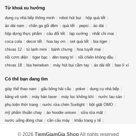
Từ khoá xu hướng
dụng cụ nhà bếp thông minh
robot hút bụi
hộp quà tết
áo dài nam
chăn ga gối đệm
quà tết
pepsi
áo dài
hộp đựng thực phẩm
câu đối tết
lạp xưởng
nhất chi mai
coca cola
decor tết
hoa lay ơn
set quà tết
bia tiger
chivas 12
tủ lạnh mini
bánh chưng
hoa tuyết mai
nồi cơm điện
tiger bạc
đèn trang trí
nồi chiên không dầu
chivas 18
bia heineken
máy hút bụi cầm tay
áo dài tết
bao lì xì
Có thể bạn đang tìm
giày thể thao nam
gấu bông hải cẩu
poker
dụng cụ nhà bếp
băng vệ sinh
máy hàn laser
máy lọc không khí
nước lau sàn
phụ kiện thời trang
nước rửa chén Sunlight
bột giặt OMO
mỹ phẩm thuần chay
áo hoodie unisex
sữa rửa mặt
nước uống đóng chai
cần câu máy
khẩu trang y tế
rượu ống tre
quần jean nữ
nước hoa mini
bếp từ đôi
fujifilm
© 2026
TiemGiamGia Shop
All rights reserved