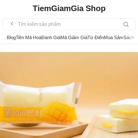
TiemGiamGia Shop
Blog
Tiền Mã Hoá
Đánh Giá
Mã Giảm Giá
Từ Điển
Mua Sắm
Sách