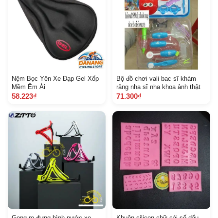
Nệm Bọc Yên Xe Đạp Gel Xốp
Bộ đồ chơi vali bac sĩ khám
Mềm Êm Ái
răng nha sĩ nha khoa ảnh thật
58.223₫
71.300₫
Gọng rọ đựng bình nước xe
Khuôn silicon chữ cái số dấu