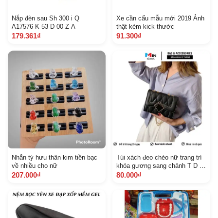
Nắp đèn sau Sh 300 i Q
Xe cần cẩu mẫu mới 2019 Ảnh
A17576 K 53 D 00 Z A
thật kèm kick thước
179.361₫
91.300₫
Nhẫn tỳ hưu thân kim tiền bạc
Túi xách đeo chéo nữ trang trí
về nhiều cho nữ
khóa gương sang chảnh T D 15
Vừa Điện Thoại
207.000₫
80.000₫