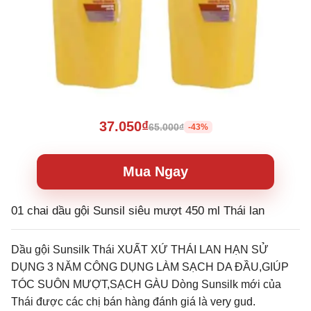
37.050₫
65.000₫
-43%
Mua Ngay
01 chai dầu gội Sunsil siêu mượt 450 ml Thái lan
Dầu gội Sunsilk Thái XUẤT XỨ THÁI LAN HẠN SỬ
DỤNG 3 NĂM CÔNG DỤNG LÀM SẠCH DA ĐẦU,GIÚP
TÓC SUÔN MƯỢT,SẠCH GÀU Dòng Sunsilk mới của
Thái được các chị bán hàng đánh giá là very gud.