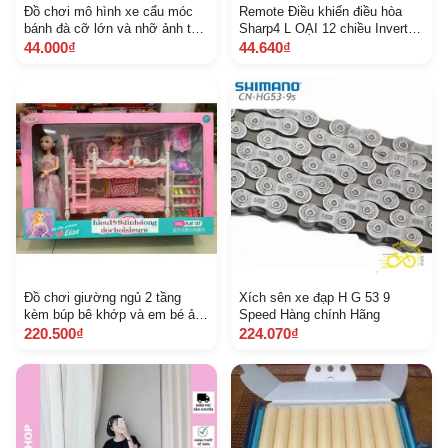
Đồ chơi mô hình xe cẩu móc
Remote Điều khiển điều hòa
bánh đà cỡ lớn và nhỡ ảnh thật
Sharp4 L OẠI 12 chiều Inverter
shop gửi tuỳ đợt hàng về mà
các dòng A HA 9 12 18000 B
44.000₫
44.640₫
khác nhau không đáng kể
TU
Đồ chơi giường ngủ 2 tầng
Xích sên xe đạp H G 53 9
kèm búp bê khớp và em bé ảnh
Speed Hàng chính Hãng
thật
220.500₫
224.070₫