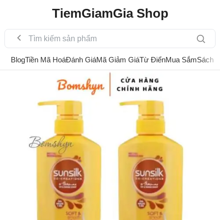
TiemGiamGia Shop
Blog
Tiền Mã Hoá
Đánh Giá
Mã Giảm Giá
Từ Điển
Mua Sắm
Sách