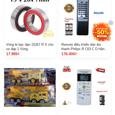
Vòng bi bạc đạn 15267 R S cho
Remote điều khiển dàn âm
xe đạp 1 Vòng
thanh Philips R C63 C D Hàng
tốt mới 100 Tặng kèm Pin
17.985₫
176.400₫