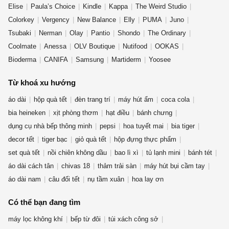
Elise
Paula’s Choice
Kindle
Kappa
The Weird Studio
Colorkey
Vergency
New Balance
Elly
PUMA
Juno
Tsubaki
Nerman
Olay
Pantio
Shondo
The Ordinary
Coolmate
Anessa
OLV Boutique
Nutifood
OOKAS
Bioderma
CANIFA
Samsung
Martiderm
Yoosee
Từ khoá xu hướng
áo dài
hộp quà tết
đèn trang trí
máy hút ẩm
coca cola
bia heineken
xịt phòng thơm
hạt điều
bánh chưng
dụng cụ nhà bếp thông minh
pepsi
hoa tuyết mai
bia tiger
decor tết
tiger bạc
giỏ quà tết
hộp đựng thực phẩm
set quà tết
nồi chiên không dầu
bao lì xì
tủ lạnh mini
bánh tét
áo dài cách tân
chivas 18
thảm trải sàn
máy hút bụi cầm tay
áo dài nam
câu đối tết
nụ tầm xuân
hoa lay ơn
Có thể bạn đang tìm
máy lọc không khí
bếp từ đôi
túi xách công sở