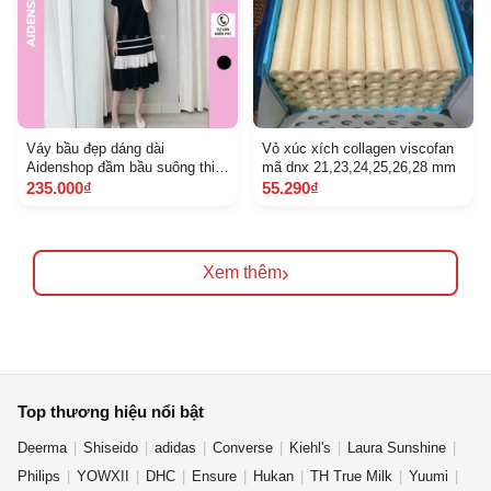
Váy bầu đẹp dáng dài
Vỏ xúc xích collagen viscofan
Aidenshop đầm bầu suông thiết
mã dnx 21,23,24,25,26,28 mm
kế cottonmùa hè
235.000₫
55.290₫
›
Xem thêm
Top thương hiệu nổi bật
Deerma
Shiseido
adidas
Converse
Kiehl's
Laura Sunshine
Philips
YOWXII
DHC
Ensure
Hukan
TH True Milk
Yuumi