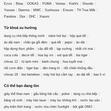
Ezviz
Bitas
OOKAS
PUMA
Ventas
Kiehl's
Shondo
Yoosee
Deerma
MWC
Sunhouse
Ensure
TH True Milk
Pandora
Dior
DHC
Xiaomi
Từ khoá xu hướng
dụng cụ nhà bếp thông minh
robot hút bụi
hộp quà tết
áo dài nam
chăn ga gối đệm
quà tết
pepsi
áo dài
hộp đựng thực phẩm
câu đối tết
lạp xưởng
nhất chi mai
coca cola
decor tết
hoa lay ơn
set quà tết
bia tiger
chivas 12
tủ lạnh mini
bánh chưng
hoa tuyết mai
nồi cơm điện
tiger bạc
đèn trang trí
nồi chiên không dầu
chivas 18
bia heineken
máy hút bụi cầm tay
áo dài tết
bao lì xì
Có thể bạn đang tìm
giày thể thao nam
gấu bông hải cẩu
poker
dụng cụ nhà bếp
băng vệ sinh
máy hàn laser
máy lọc không khí
nước lau sàn
phụ kiện thời trang
nước rửa chén Sunlight
bột giặt OMO