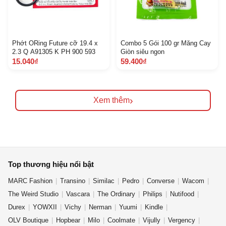
Phớt ORing Future cỡ 19.4 x
Combo 5 Gói 100 gr Măng Cay
2.3 Q A91305 K PH 900 593
Giòn siêu ngon
15.040₫
59.400₫
›
Xem thêm
Top thương hiệu nổi bật
MARC Fashion
Transino
Similac
Pedro
Converse
Wacom
The Weird Studio
Vascara
The Ordinary
Philips
Nutifood
Durex
YOWXII
Vichy
Nerman
Yuumi
Kindle
OLV Boutique
Hopbear
Milo
Coolmate
Vijully
Vergency