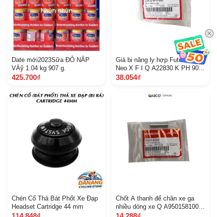
Date mới2023Sữa ĐỎ NẮP
Giá bi nâng ly hợp Future I I
VÀỹ 1.04 kg 907 g.
Neo X F I Q A22830 K PH 900
191
425.700₫
38.054₫
Chén Cổ Thả Bát Phốt Xe Đạp
Chốt A thanh để chân xe ga
Headset Cartridge 44 mm
nhiều dòng xe Q A9501581000
309
114.848₫
14.288₫