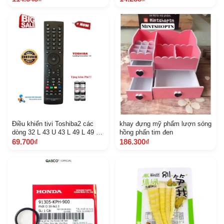
Điều khiển tivi Toshiba2 các
khay đựng mỹ phẩm lượn sóng
dòng 32 L 43 U 43 L 49 L 49 U
hồng phấn tim đen
50 U 55 L 55 U Smart T V Hàng
69.700₫
186.300₫
tốt