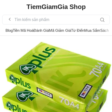
TiemGiamGia Shop
Blog
Tiền Mã Hoá
Đánh Giá
Mã Giảm Giá
Từ Điển
Mua Sắm
Sách