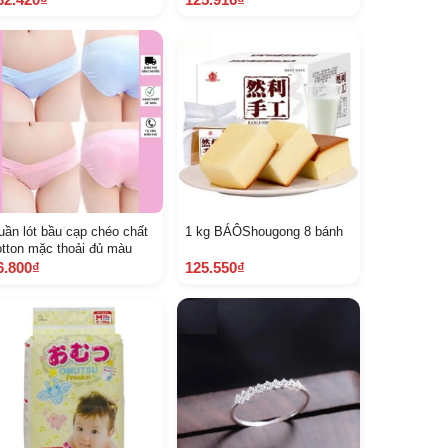
uần lót bầu cạp chéo chất
1 kg BÁÔShougong 8 bánh
otton mặc thoải đủ màu
6.800₫
125.550₫