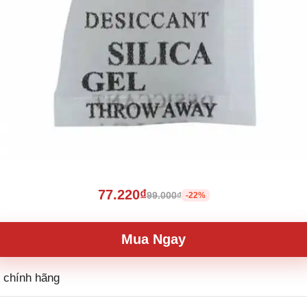
77.220₫
99.000₫
-22%
Mua Ngay
g chính hãng