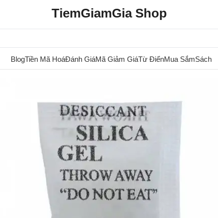
TiemGiamGia Shop
Blog
Tiền Mã Hoá
Đánh Giá
Mã Giảm Giá
Từ Điển
Mua Sắm
Sách