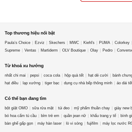
Top thương hiệu nổi bật
Paula’s Choice
Ezviz
Skechers
MWC
Kiehl's
PUMA
Colorkey
Supreme
Ventas
Martiderm
OLV Boutique
Olay
Pedro
Convers
Từ khoá xu hướng
nhất chi mai
pepsi
coca cola
hộp quà tết
hạt dẻ cười
bánh chưn
hạt điều
lạp xưởng
tiger bạc
dụng cụ nhà bếp thông minh
áo dài tế
Có thể bạn đang tìm
bột giặt OMO
sữa rửa mặt
túi đeo
mỹ phẩm thuần chay
giày new 
bó hoa cẩm tú cầu
bỉm trẻ em
quần jean nữ
khẩu trang y tế
bình g
bàn ghế gấp gọn
máy hàn laser
lò vi sóng
fujifilm
máy lọc nước R