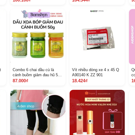
t
Combo 6 chai dầu cù là
Vít nhiều dòng xe 4 x 45 Q
Q
cánh buồm giảm đau hũ 50
A90140 K ZZ 901
c
gam
87.000₫
18.424₫
1