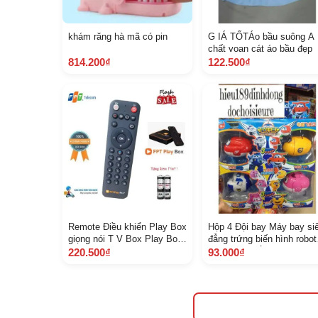
khám răng hà mã có pin
G IÁ TỐTÁo bầu suông A
chất voan cát áo bầu đẹp
814.200₫
122.500₫
Remote Điều khiển Play Box
Hộp 4 Đội bay Máy bay si
giọng nói T V Box Play Box
đẳng trứng biến hình robot
2018, 2019, 2020 Hàng mới
in 1 Có thể lắp thành trứng
220.500₫
93.000₫
XỊN
máy bay và robot ảnh thật