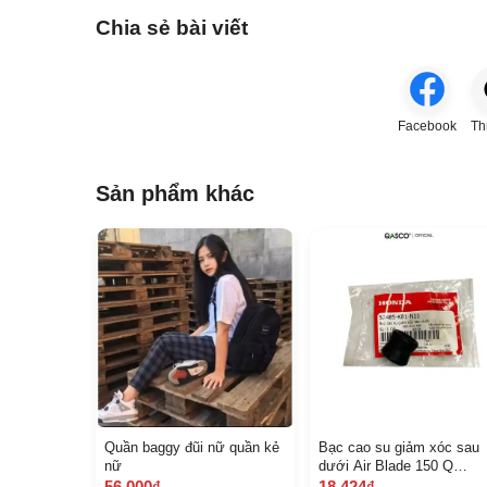
Chia sẻ bài viết
Facebook
Th
Sản phẩm khác
Quần baggy đũi nữ quần kẻ
Bạc cao su giảm xóc sau
nữ
dưới Air Blade 150 Q
A52485 K 81 N 11 131
56.000₫
18.424₫