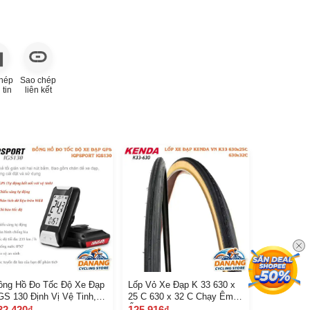
hép
Sao chép
 tin
liên kết
ồng Hồ Đo Tốc Độ Xe Đạp
Lốp Vỏ Xe Đạp K 33 630 x
 GS 130 Định Vị Vệ Tinh,
25 C 630 x 32 C Chạy Êm
o Tốc Độ
Ổn Định
32.420₫
125.916₫