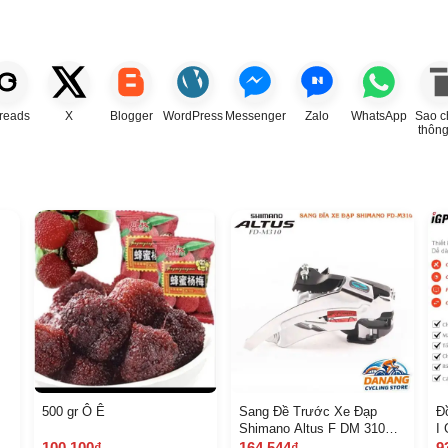
reads
X
Blogger
WordPress
Messenger
Zalo
WhatsApp
Sao c
thông
500 gr Ô Ê
Sang Đề Trước Xe Đạp
Đ
Shimano Altus F DM 310
I
Chính Hãng
Đ
100.100₫
164.544₫
9