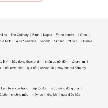
hilips
The Ordinary
Bitas
Kappa
Estee Lauder
L'Oreal
rue Milk
Laura Sunshine
Shondo
Similac
YOWXII
Barbie
o lì xì
hộp đựng thực phẩm
chăn ga gối đệm
tủ lạnh mini
ụi
nồi cơm điện
quà tết
chivas 18
máy hút bụi cầm tay
kem forencos trắng
bếp từ đôi
nước uống đóng chai
à bếp
chuồng mèo
máy lọc không khí
quạt điều hòa