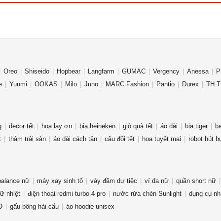
Oreo
Shiseido
Hopbear
Langfarm
GUMAC
Vergency
Anessa
P
e
Yuumi
OOKAS
Milo
Juno
MARC Fashion
Pantio
Durex
TH T
g
decor tết
hoa lay ơn
bia heineken
giỏ quà tết
áo dài
bia tiger
ba
t
thảm trải sàn
áo dài cách tân
câu đối tết
hoa tuyết mai
robot hút b
balance nữ
máy xay sinh tố
váy đầm dự tiệc
ví da nữ
quần short nữ
iữ nhiệt
điện thoại redmi turbo 4 pro
nước rửa chén Sunlight
dụng cụ nh
O
gấu bông hải cẩu
áo hoodie unisex