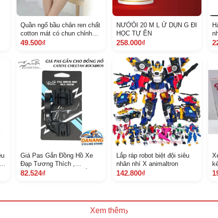
Quần ngố bầu chân ren chất
NƯỚỎI 20 M L Ử DỤN G ĐI
H
cotton mát có chun chỉnh
HỌC TỰ ÊN
n
bụng
49.500₫
258.000₫
2
êu
Giá Pas Gắn Đồng Hồ Xe
Lắp ráp robot biệt đội siêu
X
 3
Đạp Tương Thích ,
nhân nhí X animaltron
k
,
Cheetah, Rockbros Chắc
pi
82.524₫
142.800₫
1
Chắn, Dễ Lắp
›
Xem thêm