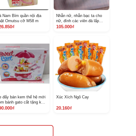
à Nam Bỉm quần nội địa
Nhẫn nữ, nhẫn bạc ta cho
hật Omutsu cỡ M58 m
nữ, đính các viên đá lấp
lánh , hàng sáng bóng
26.850₫
105.000₫
e đẩy bán kem thế hệ mới
Xúc Xích Ngô Cay
èm bánh gato cắt tặng kèm
n
90.000₫
20.160₫