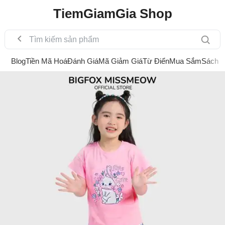
TiemGiamGia Shop
Blog
Tiền Mã Hoá
Đánh Giá
Mã Giảm Giá
Từ Điển
Mua Sắm
Sách