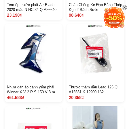
Tem ốp trước phải Air Blade
Chân Chống Xe Đạp Bằng Thép
2020 màu N HC 34 Q A86640 K
Kẹp 2 Bách Sườn
1 F V 40 Z A 227
23.190₫
98.648₫
Nhựa dàn áo cánh yếm phải
Thước thăm dầu Lead 125 Q
Winner X V 2 R S 150 V 3 màu
A15651 K 12900 162
xanh Camo Q A64600 K 56 V
461.583₫
20.358₫
80 Z B Z Z 1 4 A