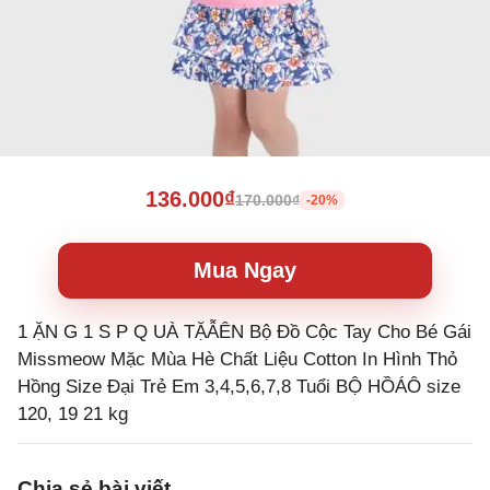
136.000₫
170.000₫
-20%
Mua Ngay
1 ẶN G 1 S P Q UÀ TẶẪÊN Bộ Đồ Cộc Tay Cho Bé Gái
Missmeow Mặc Mùa Hè Chất Liệu Cotton In Hình Thỏ
Hồng Size Đại Trẻ Em 3,4,5,6,7,8 Tuổi BỘ HỒÁÔ size
120, 19 21 kg
Chia sẻ bài viết