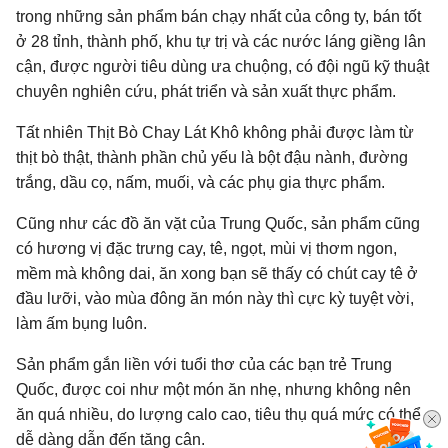
trong những sản phẩm bán chạy nhất của công ty, bán tốt
ở 28 tỉnh, thành phố, khu tự trị và các nước láng giềng lân
cận, được người tiêu dùng ưa chuộng, có đội ngũ kỹ thuật
chuyên nghiên cứu, phát triển và sản xuất thực phẩm.
Tất nhiên Thịt Bò Chay Lát Khô không phải được làm từ
thịt bò thật, thành phần chủ yếu là bột đậu nành, đường
trắng, dầu cọ, nấm, muối, và các phụ gia thực phẩm.
Cũng như các đồ ăn vặt của Trung Quốc, sản phẩm cũng
có hương vị đặc trưng cay, tê, ngọt, mùi vị thơm ngon,
mềm mà không dai, ăn xong bạn sẽ thấy có chút cay tê ở
đầu lưỡi, vào mùa đông ăn món này thì cực kỳ tuyệt vời,
làm ấm bụng luôn.
Sản phẩm gắn liền với tuổi thơ của các bạn trẻ Trung
Quốc, được coi như một món ăn nhẹ, nhưng không nên
ăn quá nhiều, do lượng calo cao, tiêu thụ quá mức có thể
dễ dàng dẫn đến tăng cân.