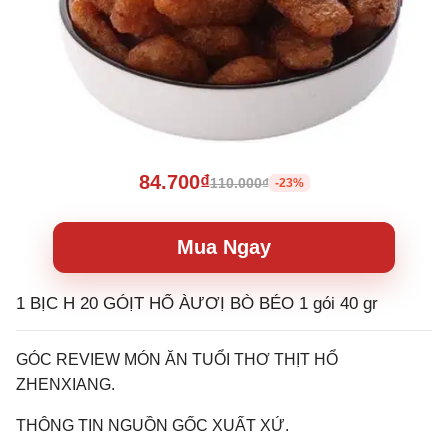
84.700₫
110.000₫
-23%
Mua Ngay
1 BỊC H 20 GÓỊT HỔ ÀƯƠỊ BÒ BÉO 1 gói 40 gr
GÓC REVIEW MÓN ĂN TUỔI THƠ THỊT HỔ
ZHENXIANG.
THÔNG TIN NGUỒN GỐC XUẤT XỨ.