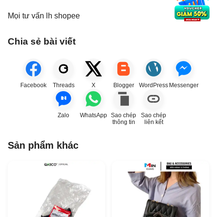
Mọi tư vấn lh shopee
Chia sẻ bài viết
Facebook
Threads
X
Blogger
WordPress
Messenger
Zalo
WhatsApp
Sao chép
Sao chép
thông tin
liên kết
Sản phẩm khác