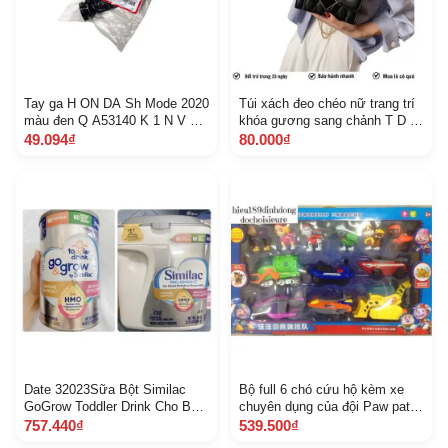
Tay ga H ON DA Sh Mode 2020
Túi xách đeo chéo nữ trang trí
màu đen Q A53140 K 1 N V 00
khóa gương sang chảnh T D 15
Z B 1374
Vừa Điện Thoại
49.094₫
80.000₫
Date 32023Sữa Bột Similac
Bộ full 6 chó cứu hộ kèm xe
GoGrow Toddler Drink Cho Bé
chuyên dụng của đội Paw patrol
Từ 1236 tháng 1.13 kg Mỹ và
Loại nét đẹp cỡ siêu lớn ảnh
757.440₫
539.500₫
Sữa Similac Advance Pro 964
thật kèm kick thước