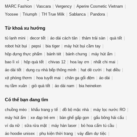
MARC Fashion
Vascara
Vergency
Aperire Cosmetic Vietnam
Yoosee
Triumph
TH True Milk
Sablanca
Pandora
OLV Boutique
Từ khoá xu hướng
tủ lạnh mini
decor tết
áo dài cách tân
thảm trải sàn
quà tết
robot hút bụi
pepsi
bia tiger
máy hút bụi cầm tay
hộp đựng thực phẩm
bánh tét
bánh chưng
máy hút ẩm
bao lì xì
hộp quà tết
chivas 12
hoa lay ơn
nhất chi mai
áo dài tết
dụng cụ nhà bếp thông minh
hạt dẻ cười
hạt điều
xịt phòng thơm
hoa tuyết mai
chăn ga gối đệm
áo dài
nụ tầm xuân
giỏ quà tết
áo dài nam
bia heineken
Có thể bạn đang tìm
chuồng mèo
khẩu trang y tế
đồ bộ mặc nhà
máy lọc nước RO
máy hút ẩm
xe đạp trẻ em
bàn ghế gấp gọn
gấu bông hải cẩu
ví da nữ
sữa rửa mặt
máy hàn laser
bó hoa cẩm tú cầu
áo hoodie unisex
phụ kiện thời trang
váy đầm dự tiệc