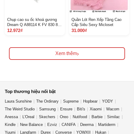
Chụp cao su ốc khoá gương
Quần Lót Ren Xếp Tầng Cao
Dream Q A88114 K FV 830 8 C
Cấp Siêu Sexy Micloset
5 K
12.972₫
31.000₫
›
Xem thêm
Top thương hiệu nổi bật
Laura Sunshine
The Ordinary
Supreme
Hopbear
YODY
The Weird Studio
Samsung
Ensure
Biti's
Xiaomi
Wacom
Anessa
L'Oreal
Skechers
Oreo
Nutifood
Barbie
Similac
Kindle
New Balance
Ezviz
CANIFA
Deerma
Martiderm
Yuumi
Langfarm
Durex
Converse
YOWXII
Hukan