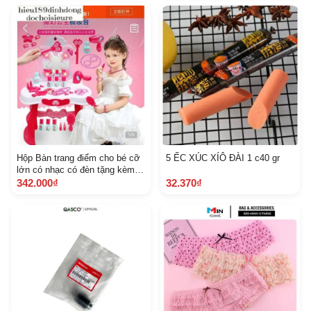
g
Hộp Bàn trang điểm cho bé cỡ
5 ẾC XÚC XÍÔ ĐÀI 1 c40 gr
lớn có nhạc có đèn tặng kèm
pin ảnh thật kèm kick thước
342.000₫
32.370₫