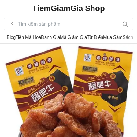
TiemGiamGia Shop
Blog
Tiền Mã Hoá
Đánh Giá
Mã Giảm Giá
Từ Điển
Mua Sắm
Sách