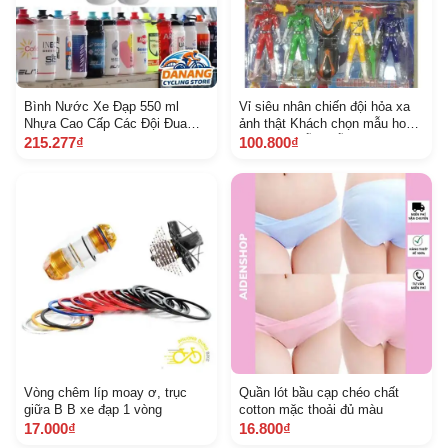
Bình Nước Xe Đạp 550 ml
Vỉ siêu nhân chiến đội hỏa xa
Nhựa Cao Cấp Các Đội Đua
ảnh thật Khách chọn mẫu hoặc
550 ml New
shop gửi mẫu ngẫu nhiên
215.277₫
100.800₫
Vòng chêm líp moay ơ, trục
Quần lót bầu cạp chéo chất
giữa B B xe đạp 1 vòng
cotton mặc thoải đủ màu
17.000₫
16.800₫