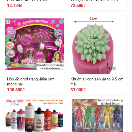
G
12.784₫
72.565₫
Hộp đồ chơi trang điểm làm
Khuôn silicon sen đá to 9.5 cm
móng nail
mã
106.800₫
63.000₫