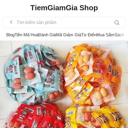
TiemGiamGia Shop
Blog
Tiền Mã Hoá
Đánh Giá
Mã Giảm Giá
Từ Điển
Mua Sắm
Sách