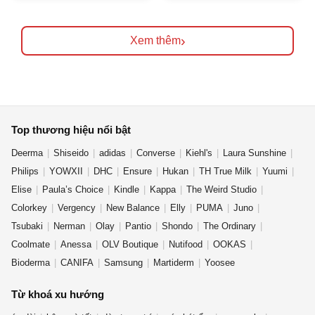
›
Xem thêm
Top thương hiệu nổi bật
Deerma
Shiseido
adidas
Converse
Kiehl's
Laura Sunshine
Philips
YOWXII
DHC
Ensure
Hukan
TH True Milk
Yuumi
Elise
Paula’s Choice
Kindle
Kappa
The Weird Studio
Colorkey
Vergency
New Balance
Elly
PUMA
Juno
Tsubaki
Nerman
Olay
Pantio
Shondo
The Ordinary
Coolmate
Anessa
OLV Boutique
Nutifood
OOKAS
Bioderma
CANIFA
Samsung
Martiderm
Yoosee
Từ khoá xu hướng