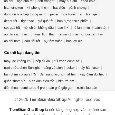
áo dài
hộp quà tết
đèn trang trí
máy hút ẩm
coca cola
bia heineken
xịt phòng thơm
hạt điều
bánh chưng
dụng cụ nhà bếp thông minh
pepsi
hoa tuyết mai
bia tiger
decor tết
tiger bạc
giỏ quà tết
hộp đựng thực phẩm
set quà tết
nồi chiên không dầu
bao lì xì
tủ lạnh mini
bánh tét
áo dài cách tân
chivas 18
thảm trải sàn
máy hút bụi cầm tay
áo dài nam
câu đối tết
nụ tầm xuân
hoa lay ơn
Có thể bạn đang tìm
máy lọc không khí
bếp từ đôi
túi xách công sở
nước rửa chén Sunlight
băng vệ sinh
poker
máy hàn laser
bàn phím cơ aula f75
đèn năng lượng mặt trời
váy đầm dự tiệc
quần short nữ
bình đun siêu tốc
bỉm trẻ em
điện thoại redmi turbo 4 pro
bàn ghế gấp gọn
nước lau sàn
quần jean nữ
giày new balance nữ
quạt điều hòa
© 2026
TiemGiamGia Shop
All rights reserved
máy giặt cửa ngang
phụ kiện thời trang
áo khoác nam
nước hoa mini
gấu bông hải cẩu
bột giặt OMO
máy xay sinh tố
TiemGiamGia Shop
là nền tảng tổng hợp và so sánh sản
bài tarot
máy hút ẩm
kem forencos trắng
túi đeo