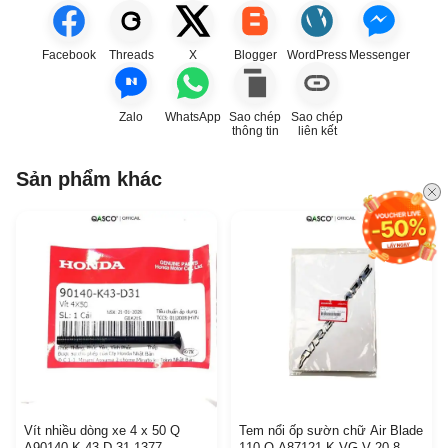
Facebook
Threads
X
Blogger
WordPress
Messenger
Zalo
WhatsApp
Sao chép
Sao chép
thông tin
liên kết
Sản phẩm khác
Vít nhiều dòng xe 4 x 50 Q
Tem nổi ốp sườn chữ Air Blade
A90140 K 43 D 31 1377
110 Q A87121 K VG V 20 8 B 4