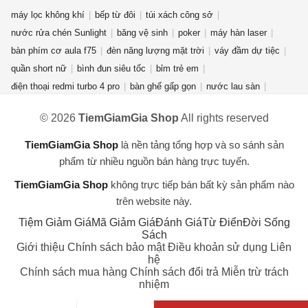
máy lọc không khí
bếp từ đôi
túi xách công sở
nước rửa chén Sunlight
băng vệ sinh
poker
máy hàn laser
bàn phím cơ aula f75
đèn năng lượng mặt trời
váy đầm dự tiệc
quần short nữ
bình đun siêu tốc
bỉm trẻ em
điện thoại redmi turbo 4 pro
bàn ghế gấp gọn
nước lau sàn
quần jean nữ
giày new balance nữ
quạt điều hòa
© 2026
TiemGiamGia Shop
All rights reserved
máy giặt cửa ngang
phụ kiện thời trang
áo khoác nam
nước hoa mini
gấu bông hải cẩu
bột giặt OMO
máy xay sinh tố
TiemGiamGia Shop
là nền tảng tổng hợp và so sánh sản
bài tarot
máy hút ẩm
kem forencos trắng
túi đeo
phẩm từ nhiều nguồn bán hàng trực tuyến.
TiemGiamGia Shop
không trực tiếp bán bất kỳ sản phẩm nào
trên website này.
Tiệm Giảm Giá
Mã Giảm Giá
Đánh Giá
Từ Điển
Đời Sống
Sách
Giới thiệu
Chính sách bảo mật
Điều khoản sử dụng
Liên
hệ
Chính sách mua hàng
Chính sách đổi trả
Miễn trừ trách
nhiệm