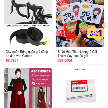
Dây quấn Băng quấn ghi đông
Sỉ 10 Hộp Thịt Nướng ô Gái
xe đạp vân Carbon
Thơm Cay hộp 20 gói
63.898₫
837.000₫