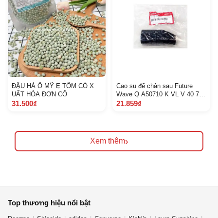
ĐẬU HÀ Ô MỸ Ẹ TÔM CÓ X
Cao su để chân sau Future
UẤT HÓA ĐƠN CÔ
Wave Q A50710 K VL V 40 7 B
3 X
31.500₫
21.859₫
›
Xem thêm
Top thương hiệu nổi bật