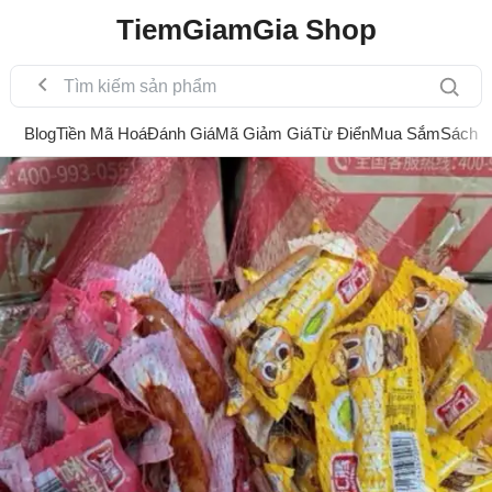
TiemGiamGia Shop
Blog
Tiền Mã Hoá
Đánh Giá
Mã Giảm Giá
Từ Điển
Mua Sắm
Sách