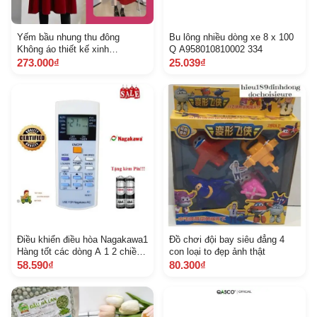
Yếm bầu nhung thu đông
Bu lông nhiều dòng xe 8 x 100
Không áo thiết kế xinh
Q A958010810002 334
Aidenshop đầm bầu xinh Tết
273.000₫
25.039₫
Điều khiển điều hòa Nagakawa1
Đồ chơi đội bay siêu đẳng 4
Hàng tốt các dòng A 1 2 chiều
con loại to đẹp ảnh thật
Inverter
58.590₫
80.300₫