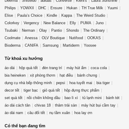
Deerma
Shiseido
adidas
Converse
Kiehl's
Laura Sunshine
Philips
YOWXII
DHC
Ensure
Hukan
TH True Milk
Yuumi
Elise
Paula’s Choice
Kindle
Kappa
The Weird Studio
Colorkey
Vergency
New Balance
Elly
PUMA
Juno
Tsubaki
Nerman
Olay
Pantio
Shondo
The Ordinary
Coolmate
Anessa
OLV Boutique
Nutifood
OOKAS
Bioderma
CANIFA
Samsung
Martiderm
Yoosee
Từ khoá xu hướng
áo dài
hộp quà tết
đèn trang trí
máy hút ẩm
coca cola
bia heineken
xịt phòng thơm
hạt điều
bánh chưng
dụng cụ nhà bếp thông minh
pepsi
hoa tuyết mai
bia tiger
decor tết
tiger bạc
giỏ quà tết
hộp đựng thực phẩm
set quà tết
nồi chiên không dầu
bao lì xì
tủ lạnh mini
bánh tét
áo dài cách tân
chivas 18
thảm trải sàn
máy hút bụi cầm tay
áo dài nam
câu đối tết
nụ tầm xuân
hoa lay ơn
Có thể bạn đang tìm