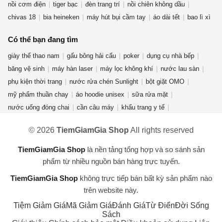
nồi cơm điện
tiger bạc
đèn trang trí
nồi chiên không dầu
chivas 18
bia heineken
máy hút bụi cầm tay
áo dài tết
bao lì xì
Có thể bạn đang tìm
giày thể thao nam
gấu bông hải cẩu
poker
dụng cụ nhà bếp
băng vệ sinh
máy hàn laser
máy lọc không khí
nước lau sàn
phụ kiện thời trang
nước rửa chén Sunlight
bột giặt OMO
mỹ phẩm thuần chay
áo hoodie unisex
sữa rửa mặt
nước uống đóng chai
cần câu máy
khẩu trang y tế
rượu ống tre
quần jean nữ
nước hoa mini
bếp từ đôi
fujifilm
© 2026
TiemGiamGia Shop
All rights reserved
đèn năng lượng mặt trời
bình đun siêu tốc
chuồng mèo
dụng cụ vệ sinh nhà cửa
áo thun nam nữ
bàn phím cơ aula f75
TiemGiamGia Shop
là nền tảng tổng hợp và so sánh sản
ví da nữ
điện thoại redmi turbo 4 pro
phẩm từ nhiều nguồn bán hàng trực tuyến.
TiemGiamGia Shop
không trực tiếp bán bất kỳ sản phẩm nào
trên website này.
Tiệm Giảm Giá
Mã Giảm Giá
Đánh Giá
Từ Điển
Đời Sống
Sách