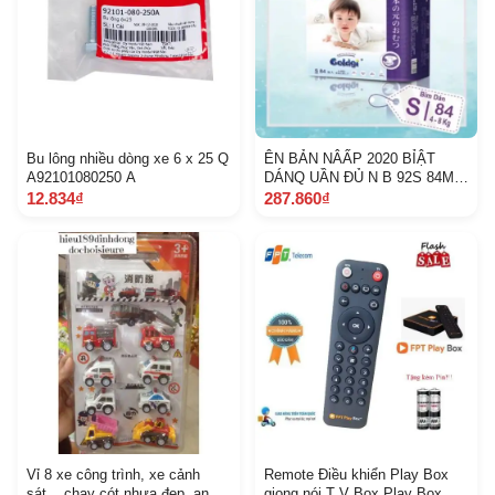
Bu lông nhiều dòng xe 6 x 25 Q
ÊN BẢN NÂẤP 2020 BỈẬT
A92101080250 A
DÁNQ UẦN ĐỦ N B 92S 84Md
66Mq 60Ld 56Lq 48X L 44 hà
12.834₫
287.860₫
nam
Vỉ 8 xe công trình, xe cảnh
Remote Điều khiển Play Box
sát... chạy cót nhựa đẹp, an
giọng nói T V Box Play Box