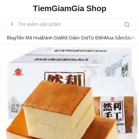
TiemGiamGia Shop
Blog
Tiền Mã Hoá
Đánh Giá
Mã Giảm Giá
Từ Điển
Mua Sắm
Sách