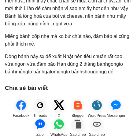
mời nữa, nhìn thấy chắc chắn sẽ mua Còn ai chưa ăn, em
mời thử 1 lần để cảm nhận vì sao em ấy hot đến như vậy
Bánh là tổng hoà của bột và cheese, nên bánh như mây
bông xốp, núng nính , ngọt vừa.
Miếng bánh xốp nhẹ mà ko bứ chút nào, đảm bảo ai cũng
phải thích mê.
Dòng bánh này sx để xuất Nhật nên tiêu chuẩn rất cao,
vừa ngon vừa đảm bảo Hạn dùng 2 tháng bánhgongto
bánhmôngto bánhgatomongto bánhshougongg để
Chia sẻ bài viết
Facebook
Threads
X
Blogger
WordPress
Messenger
Zalo
WhatsApp
Sao chép
Sao chép