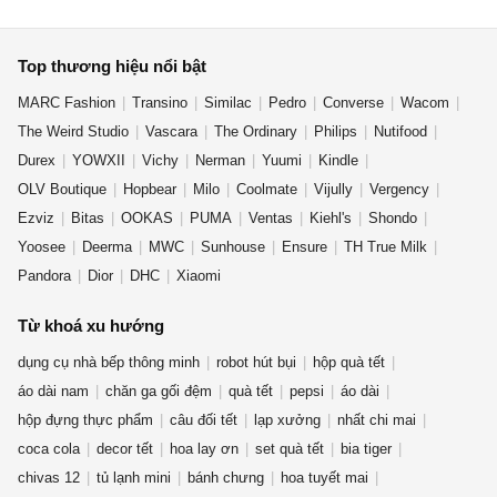
Top thương hiệu nổi bật
MARC Fashion
Transino
Similac
Pedro
Converse
Wacom
The Weird Studio
Vascara
The Ordinary
Philips
Nutifood
Durex
YOWXII
Vichy
Nerman
Yuumi
Kindle
OLV Boutique
Hopbear
Milo
Coolmate
Vijully
Vergency
Ezviz
Bitas
OOKAS
PUMA
Ventas
Kiehl's
Shondo
Yoosee
Deerma
MWC
Sunhouse
Ensure
TH True Milk
Pandora
Dior
DHC
Xiaomi
Từ khoá xu hướng
dụng cụ nhà bếp thông minh
robot hút bụi
hộp quà tết
áo dài nam
chăn ga gối đệm
quà tết
pepsi
áo dài
hộp đựng thực phẩm
câu đối tết
lạp xưởng
nhất chi mai
coca cola
decor tết
hoa lay ơn
set quà tết
bia tiger
chivas 12
tủ lạnh mini
bánh chưng
hoa tuyết mai