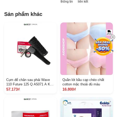
thông tin
liên kết
Sản phẩm khác
Cụm để chân sau phải Wave
Quần lót bầu cạp chéo chất
110 Future 125 Q A5071 A K
cotton mặc thoải đủ màu
07940 7 C 3 J
57.173₫
16.800₫