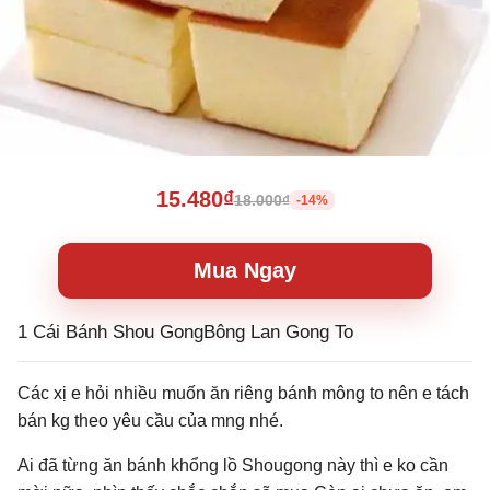
15.480₫
18.000₫
-14%
Mua Ngay
1 Cái Bánh Shou GongBông Lan Gong To
Các xị e hỏi nhiều muốn ăn riêng bánh mông to nên e tách
bán kg theo yêu cầu của mng nhé.
Ai đã từng ăn bánh khổng lồ Shougong này thì e ko cần