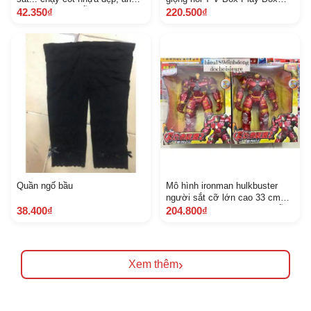
toàn shop gửi mẫu tuỳ đợt
2018, 2019, 2020 Hàng mới
42.350₫
220.500₫
hàng về
XỊN
Quần ngố bầu
Mô hình ironman hulkbuster
người sắt cỡ lớn cao 33 cm
ảnh thật khách chat chọn mẫu
38.400₫
204.800₫
›
Xem thêm