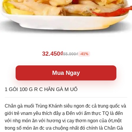
32.450₫
55.000₫
-41%
Mua Ngay
1 GÓI 100 G R C HÂN GÀ M UỐ
Chân gà muối Trùng Khánh siêu ngon đc cả trung quốc và
giới trẻ vnam yêu thích đây ạ Đến với ẩm thực TQ là đến
với nhg món ăn với hương vị cay thơm ngon của ớt,một
trong số món ăn đc ưa chuộng nhất đó chính là Chân Gà