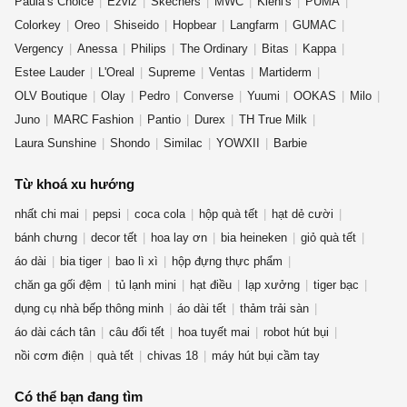
Paula’s Choice
Ezviz
Skechers
MWC
Kiehl's
PUMA
Colorkey
Oreo
Shiseido
Hopbear
Langfarm
GUMAC
Vergency
Anessa
Philips
The Ordinary
Bitas
Kappa
Estee Lauder
L'Oreal
Supreme
Ventas
Martiderm
OLV Boutique
Olay
Pedro
Converse
Yuumi
OOKAS
Milo
Juno
MARC Fashion
Pantio
Durex
TH True Milk
Laura Sunshine
Shondo
Similac
YOWXII
Barbie
Từ khoá xu hướng
nhất chi mai
pepsi
coca cola
hộp quà tết
hạt dẻ cười
bánh chưng
decor tết
hoa lay ơn
bia heineken
giỏ quà tết
áo dài
bia tiger
bao lì xì
hộp đựng thực phẩm
chăn ga gối đệm
tủ lạnh mini
hạt điều
lạp xưởng
tiger bạc
dụng cụ nhà bếp thông minh
áo dài tết
thảm trải sàn
áo dài cách tân
câu đối tết
hoa tuyết mai
robot hút bụi
nồi cơm điện
quà tết
chivas 18
máy hút bụi cầm tay
Có thể bạn đang tìm