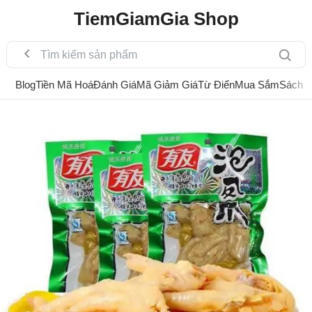
TiemGiamGia Shop
Blog
Tiền Mã Hoá
Đánh Giá
Mã Giảm Giá
Từ Điển
Mua Sắm
Sách