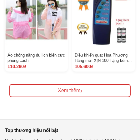
Áo chống nắng du lịch biển cực
Điều khiển quạt Hoa Phượng
phong cách
Hàng mới XỊN 100 Tặng kèm
Pin
110.260₫
105.600₫
›
Xem thêm
Top thương hiệu nổi bật