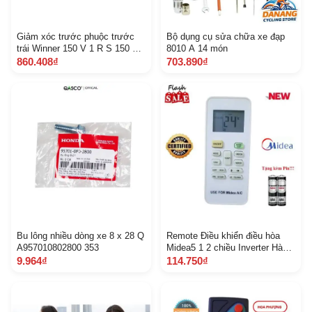
Giảm xóc trước phuộc trước
Bộ dụng cụ sửa chữa xe đạp
trái Winner 150 V 1 R S 150 V
8010 A 14 món
1 V 2 Q A51500 K 56 N 11 10
860.408₫
703.890₫
B 3 F
Bu lông nhiều dòng xe 8 x 28 Q
Remote Điều khiển điều hòa
A957010802800 353
Midea5 1 2 chiều Inverter Hàng
mới 100 Tặng Pin
9.964₫
114.750₫