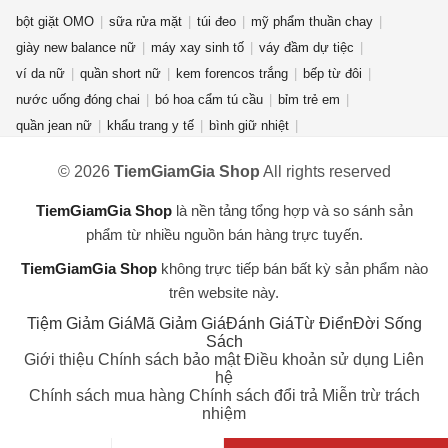
bột giặt OMO
sữa rửa mặt
túi đeo
mỹ phẩm thuần chay
giày new balance nữ
máy xay sinh tố
váy đầm dự tiệc
ví da nữ
quần short nữ
kem forencos trắng
bếp từ đôi
nước uống đóng chai
bó hoa cẩm tú cầu
bỉm trẻ em
quần jean nữ
khẩu trang y tế
bình giữ nhiệt
điện thoại redmi turbo 4 pro
nước rửa chén Sunlight
© 2026
TiemGiamGia Shop
All rights reserved
dụng cụ nhà bếp
chuồng mèo
máy lọc không khí
quạt điều hòa
bàn ghế gấp gọn
máy hàn laser
lò vi sóng
fujifilm
TiemGiamGia Shop
là nền tảng tổng hợp và so sánh sản
máy lọc nước RO
gấu bông hải cẩu
áo hoodie unisex
phẩm từ nhiều nguồn bán hàng trực tuyến.
TiemGiamGia Shop
không trực tiếp bán bất kỳ sản phẩm nào
trên website này.
Tiệm Giảm Giá
Mã Giảm Giá
Đánh Giá
Từ Điển
Đời Sống
Sách
Giới thiệu
Chính sách bảo mật
Điều khoản sử dụng
Liên
hệ
Chính sách mua hàng
Chính sách đổi trả
Miễn trừ trách
nhiệm