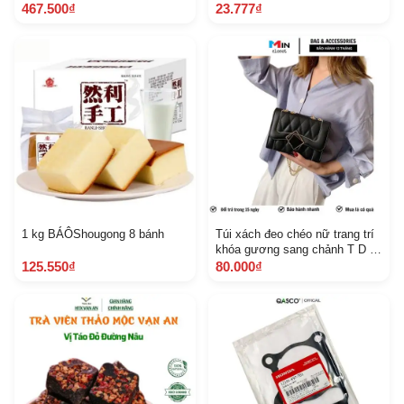
nữ
467.500₫
23.777₫
1 kg BÁÔShougong 8 bánh
Túi xách đeo chéo nữ trang trí
khóa gương sang chảnh T D 15
Vừa Điện Thoại
125.550₫
80.000₫