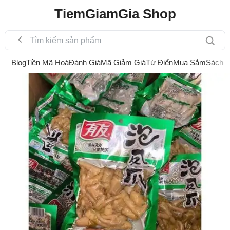
TiemGiamGia Shop
Blog
Tiền Mã Hoá
Đánh Giá
Mã Giảm Giá
Từ Điển
Mua Sắm
Sách