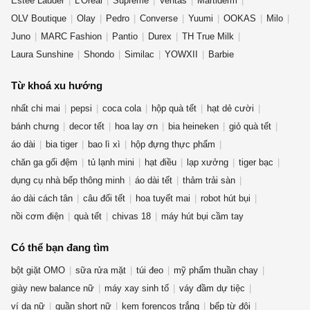
Estee Lauder
L'Oreal
Supreme
Ventas
Martiderm
OLV Boutique
Olay
Pedro
Converse
Yuumi
OOKAS
Milo
Juno
MARC Fashion
Pantio
Durex
TH True Milk
Laura Sunshine
Shondo
Similac
YOWXII
Barbie
Từ khoá xu hướng
nhất chi mai
pepsi
coca cola
hộp quà tết
hạt dẻ cười
bánh chưng
decor tết
hoa lay ơn
bia heineken
giỏ quà tết
áo dài
bia tiger
bao lì xì
hộp đựng thực phẩm
chăn ga gối đệm
tủ lạnh mini
hạt điều
lạp xưởng
tiger bạc
dụng cụ nhà bếp thông minh
áo dài tết
thảm trải sàn
áo dài cách tân
câu đối tết
hoa tuyết mai
robot hút bụi
nồi cơm điện
quà tết
chivas 18
máy hút bụi cầm tay
Có thể bạn đang tìm
bột giặt OMO
sữa rửa mặt
túi đeo
mỹ phẩm thuần chay
giày new balance nữ
máy xay sinh tố
váy đầm dự tiệc
ví da nữ
quần short nữ
kem forencos trắng
bếp từ đôi