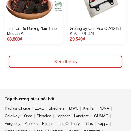
Trà Táo Đỏ Đường Nâu Thảo
Gioăng xy lanh Pcx Q A12191
Mộc ạn An
K 97 T 01 324
68.800₫
29.549₫
›
Xem thêm
Top thương hiệu nổi bật
Paula’s Choice
Ezviz
Skechers
MWC
Kiehl's
PUMA
Colorkey
Oreo
Shiseido
Hopbear
Langfarm
GUMAC
Vergency
Anessa
Philips
The Ordinary
Bitas
Kappa