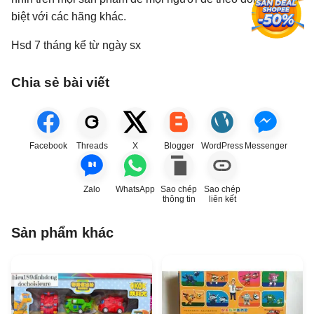
biệt với các hãng khác.
Hsd 7 tháng kể từ ngày sx
Chia sẻ bài viết
Facebook
Threads
X
Blogger
WordPress
Messenger
Zalo
WhatsApp
Sao chép
Sao chép
thông tin
liên kết
Sản phẩm khác