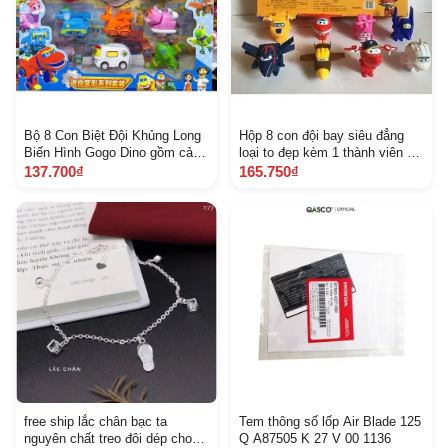
Bộ 8 Con Biệt Đội Khủng Long
Hộp 8 con đội bay siêu đẳng
Biến Hình Gogo Dino gồm cả
loại to đẹp kèm 1 thành viên đội
xe và khủng long
bay ảnh thật
137.700₫
165.750₫
free ship lắc chân bạc ta
Tem thông số lốp Air Blade 125
nguyên chất treo đôi dép cho
Q A87505 K 27 V 00 1136