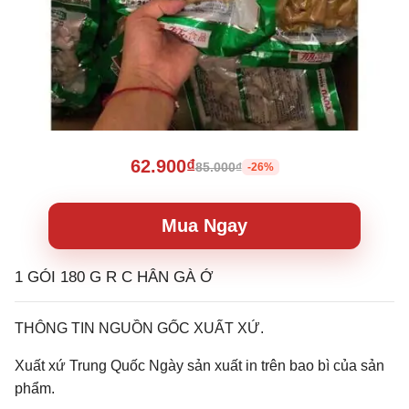
62.900₫
85.000₫
-26%
Mua Ngay
1 GÓI 180 G R C HÂN GÀ Ớ
THÔNG TIN NGUỒN GỐC XUẤT XỨ.
Xuất xứ Trung Quốc Ngày sản xuất in trên bao bì của sản
phẩm.