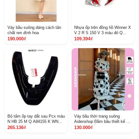
Váy bầu suông dáng cách tân
Nhựa ốp trên đồng hồ Winner X
chất ren đính hoa
V 2 R S 150 V 3 màu đỏ Q
A53207 K 56 V 50 Z G 8 A 1 B
190.000₫
109.394₫
Bộ tấm ốp tay dắt sau Pcx màu
Váy bầu thời trang suông
N HB 25 M Q A84155 K WN
Aidenshop Đầm bầu thiết kế dự
970 Z A
tiệc màu trắng
265.136₫
130.000₫