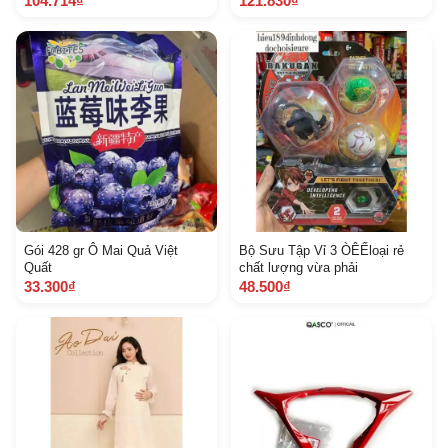
104.714₫
121.830₫
Gói 428 gr Ô Mai Quả Việt
Bộ Sưu Tập Vỉ 3 ÒÊẾloại rẻ
Quất
chất lượng vừa phải
33.300₫
48.500₫