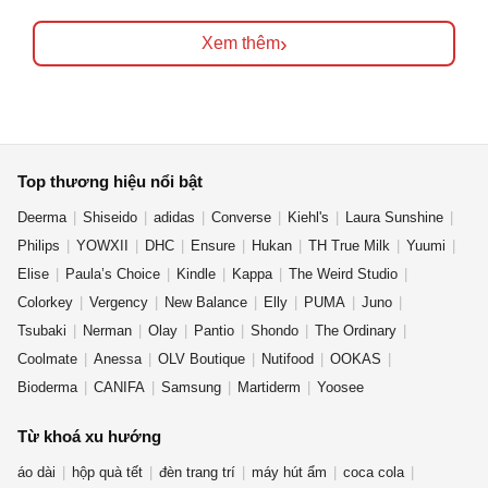
›
Xem thêm
Top thương hiệu nổi bật
Deerma
Shiseido
adidas
Converse
Kiehl's
Laura Sunshine
Philips
YOWXII
DHC
Ensure
Hukan
TH True Milk
Yuumi
Elise
Paula’s Choice
Kindle
Kappa
The Weird Studio
Colorkey
Vergency
New Balance
Elly
PUMA
Juno
Tsubaki
Nerman
Olay
Pantio
Shondo
The Ordinary
Coolmate
Anessa
OLV Boutique
Nutifood
OOKAS
Bioderma
CANIFA
Samsung
Martiderm
Yoosee
Từ khoá xu hướng
áo dài
hộp quà tết
đèn trang trí
máy hút ẩm
coca cola