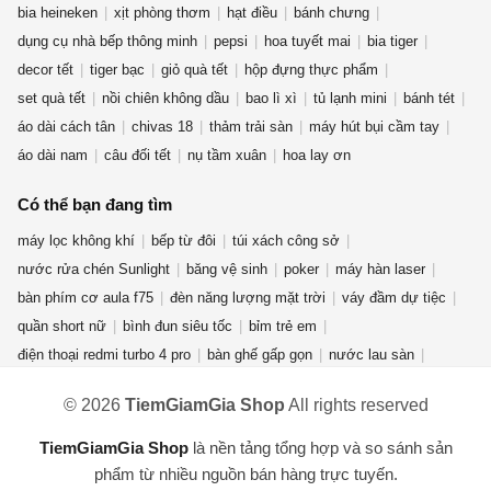
bia heineken
xịt phòng thơm
hạt điều
bánh chưng
dụng cụ nhà bếp thông minh
pepsi
hoa tuyết mai
bia tiger
decor tết
tiger bạc
giỏ quà tết
hộp đựng thực phẩm
set quà tết
nồi chiên không dầu
bao lì xì
tủ lạnh mini
bánh tét
áo dài cách tân
chivas 18
thảm trải sàn
máy hút bụi cầm tay
áo dài nam
câu đối tết
nụ tầm xuân
hoa lay ơn
Có thể bạn đang tìm
máy lọc không khí
bếp từ đôi
túi xách công sở
nước rửa chén Sunlight
băng vệ sinh
poker
máy hàn laser
bàn phím cơ aula f75
đèn năng lượng mặt trời
váy đầm dự tiệc
quần short nữ
bình đun siêu tốc
bỉm trẻ em
điện thoại redmi turbo 4 pro
bàn ghế gấp gọn
nước lau sàn
quần jean nữ
giày new balance nữ
quạt điều hòa
© 2026
TiemGiamGia Shop
All rights reserved
máy giặt cửa ngang
phụ kiện thời trang
áo khoác nam
nước hoa mini
gấu bông hải cẩu
bột giặt OMO
máy xay sinh tố
TiemGiamGia Shop
là nền tảng tổng hợp và so sánh sản
bài tarot
máy hút ẩm
kem forencos trắng
túi đeo
phẩm từ nhiều nguồn bán hàng trực tuyến.