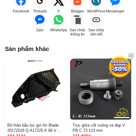
Facebook
Threads
X
Blogger
WordPress
Messenger
Zalo
WhatsApp
Sao chép
Sao chép
thông tin
liên kết
Sản phẩm khác
Bộ thân bầu lọc gió Air Blade
Trục giữa cốt vuông xe đạp V
20172018 Q A17225 K 66 V 01
PB C 73 113 mm
6 B 5 E