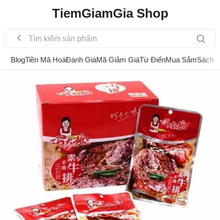
TiemGiamGia Shop
Blog
Tiền Mã Hoá
Đánh Giá
Mã Giảm Giá
Từ Điển
Mua Sắm
Sách