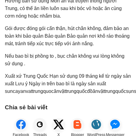
Hướng dẫn sử dụng Món ăn vặt truyền thống người
Trung, có thể ăn liền luôn sau khi bóc vỏ hoặc ăn cùng
cơm nóng hoặc nhắm bia.
Gói được đóng gói cẩn thận, hút chân không, đảm bảo an
toàn khi bảo quản Bảo quản Bảo quản nơi khô ráo thoáng
mát, tránh tiếp xúc trực tiếp với ánh nắng.
Nếu bao bì bị phồng to , bục chân không vui lòng không
sử dụng .
Xuất xứ Trung Quốc Hạn sử dụng 09 tháng kể từ ngày sản
xuất Lưu ý Ngày in trên bao bì là ngày sản xuất
suncayanvattrungquocănvặttrungquốcđồănvặttrungquốcsụn
Chia sẻ bài viết
Facebook
Threads
X
Blogger
WordPress
Messenger