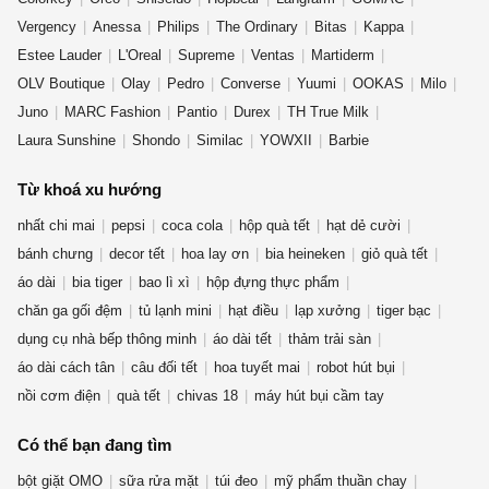
Vergency
Anessa
Philips
The Ordinary
Bitas
Kappa
Estee Lauder
L'Oreal
Supreme
Ventas
Martiderm
OLV Boutique
Olay
Pedro
Converse
Yuumi
OOKAS
Milo
Juno
MARC Fashion
Pantio
Durex
TH True Milk
Laura Sunshine
Shondo
Similac
YOWXII
Barbie
Từ khoá xu hướng
nhất chi mai
pepsi
coca cola
hộp quà tết
hạt dẻ cười
bánh chưng
decor tết
hoa lay ơn
bia heineken
giỏ quà tết
áo dài
bia tiger
bao lì xì
hộp đựng thực phẩm
chăn ga gối đệm
tủ lạnh mini
hạt điều
lạp xưởng
tiger bạc
dụng cụ nhà bếp thông minh
áo dài tết
thảm trải sàn
áo dài cách tân
câu đối tết
hoa tuyết mai
robot hút bụi
nồi cơm điện
quà tết
chivas 18
máy hút bụi cầm tay
Có thể bạn đang tìm
bột giặt OMO
sữa rửa mặt
túi đeo
mỹ phẩm thuần chay