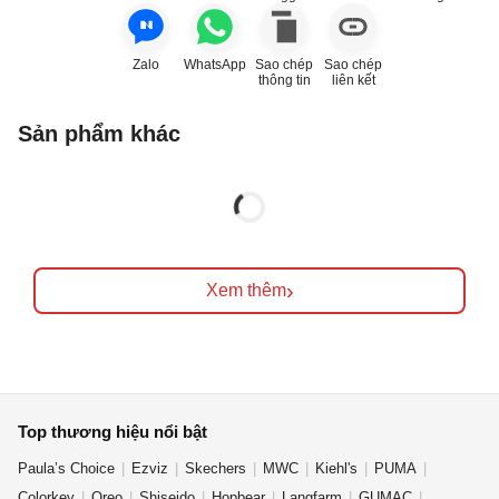
Zalo
WhatsApp
Sao chép
Sao chép
thông tin
liên kết
Sản phẩm khác
›
Xem thêm
Top thương hiệu nổi bật
Paula’s Choice
Ezviz
Skechers
MWC
Kiehl's
PUMA
Colorkey
Oreo
Shiseido
Hopbear
Langfarm
GUMAC