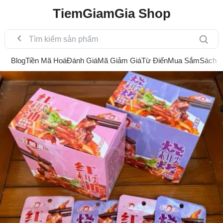
TiemGiamGia Shop
Blog
Tiền Mã Hoá
Đánh Giá
Mã Giảm Giá
Từ Điển
Mua Sắm
Sách