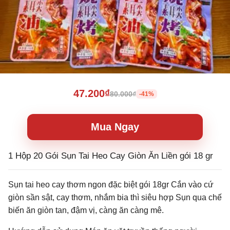
47.200₫
80.000₫
-41%
Mua Ngay
1 Hộp 20 Gói Sụn Tai Heo Cay Giòn Ăn Liền gói 18 gr
Sụn tai heo cay thơm ngon đặc biệt gói 18gr Cắn vào cứ
giòn sần sật, cay thơm, nhắm bia thì siêu hợp Sụn qua chế
biến ăn giòn tan, đậm vị, càng ăn càng mê.