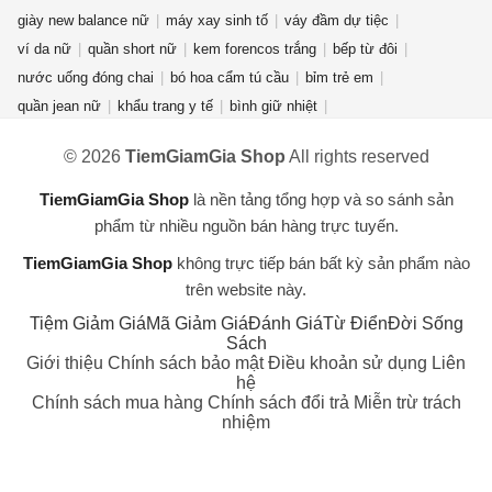
giày new balance nữ
máy xay sinh tố
váy đầm dự tiệc
ví da nữ
quần short nữ
kem forencos trắng
bếp từ đôi
nước uống đóng chai
bó hoa cẩm tú cầu
bỉm trẻ em
quần jean nữ
khẩu trang y tế
bình giữ nhiệt
điện thoại redmi turbo 4 pro
nước rửa chén Sunlight
© 2026
TiemGiamGia Shop
All rights reserved
dụng cụ nhà bếp
chuồng mèo
máy lọc không khí
quạt điều hòa
bàn ghế gấp gọn
máy hàn laser
lò vi sóng
fujifilm
TiemGiamGia Shop
là nền tảng tổng hợp và so sánh sản
máy lọc nước RO
gấu bông hải cẩu
áo hoodie unisex
phẩm từ nhiều nguồn bán hàng trực tuyến.
TiemGiamGia Shop
không trực tiếp bán bất kỳ sản phẩm nào
trên website này.
Tiệm Giảm Giá
Mã Giảm Giá
Đánh Giá
Từ Điển
Đời Sống
Sách
Giới thiệu
Chính sách bảo mật
Điều khoản sử dụng
Liên
hệ
Chính sách mua hàng
Chính sách đổi trả
Miễn trừ trách
nhiệm