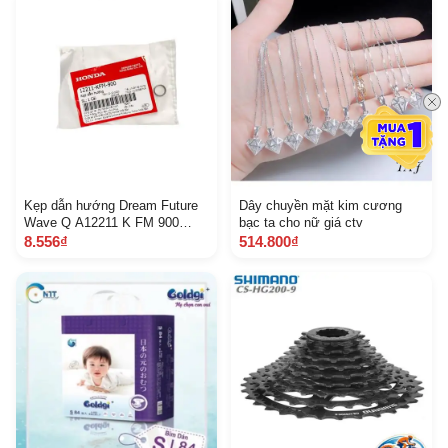
Kẹp dẫn hướng Dream Future
Dây chuyền mặt kim cương
Wave Q A12211 K FM 900
bạc ta cho nữ giá ctv
1057
8.556₫
514.800₫