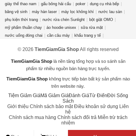
giày thể thao nam
gấu bông hải cẩu
poker
dụng cụ nhà bếp
băng vệ sinh
máy hàn laser
máy lọc không khí
nước lau sàn
phụ kiện thời trang
nước rửa chén Sunlight
bột giặt OMO
mỹ phẩm thuần chay
áo hoodie unisex
sữa rửa mặt
nước uống đóng chai
cần câu máy
khẩu trang y tế
rượu ống tre
quần jean nữ
nước hoa mini
bếp từ đôi
fujifilm
© 2026
TiemGiamGia Shop
All rights reserved
đèn năng lượng mặt trời
bình đun siêu tốc
chuồng mèo
dụng cụ vệ sinh nhà cửa
áo thun nam nữ
bàn phím cơ aula f75
TiemGiamGia Shop
là nền tảng tổng hợp và so sánh sản
ví da nữ
điện thoại redmi turbo 4 pro
phẩm từ nhiều nguồn bán hàng trực tuyến.
TiemGiamGia Shop
không trực tiếp bán bất kỳ sản phẩm nào
trên website này.
Tiệm Giảm Giá
Mã Giảm Giá
Đánh Giá
Từ Điển
Đời Sống
Sách
Giới thiệu
Chính sách bảo mật
Điều khoản sử dụng
Liên
hệ
Chính sách mua hàng
Chính sách đổi trả
Miễn trừ trách
nhiệm