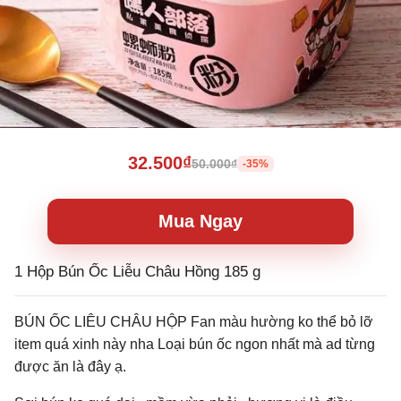
32.500₫
50.000₫
-35%
Mua Ngay
1 Hộp Bún Ốc Liễu Châu Hồng 185 g
BÚN ỐC LIÊU CHÂU HỘP Fan màu hường ko thể bỏ lỡ
item quá xinh này nha Loại bún ốc ngon nhất mà ad từng
được ăn là đây ạ.