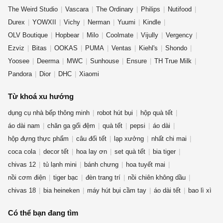
The Weird Studio
Vascara
The Ordinary
Philips
Nutifood
Durex
YOWXII
Vichy
Nerman
Yuumi
Kindle
OLV Boutique
Hopbear
Milo
Coolmate
Vijully
Vergency
Ezviz
Bitas
OOKAS
PUMA
Ventas
Kiehl's
Shondo
Yoosee
Deerma
MWC
Sunhouse
Ensure
TH True Milk
Pandora
Dior
DHC
Xiaomi
Từ khoá xu hướng
dụng cụ nhà bếp thông minh
robot hút bụi
hộp quà tết
áo dài nam
chăn ga gối đệm
quà tết
pepsi
áo dài
hộp đựng thực phẩm
câu đối tết
lạp xưởng
nhất chi mai
coca cola
decor tết
hoa lay ơn
set quà tết
bia tiger
chivas 12
tủ lạnh mini
bánh chưng
hoa tuyết mai
nồi cơm điện
tiger bạc
đèn trang trí
nồi chiên không dầu
chivas 18
bia heineken
máy hút bụi cầm tay
áo dài tết
bao lì xì
Có thể bạn đang tìm