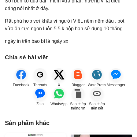
Sợi bún ko quá dai , mềm vừa phải , hương vị là điều
đáng nói nhất ở đây.
Rất phù hợp với khẩu vị người Việt, nêm nếm dầu , bột
vừa ăn cực ngon luôn 5 5 k hộp hạn sử dụng 10 tháng.
ngày in trên bao bì là ngày sx
Chia sẻ bài viết
Facebook
Threads
X
Blogger
WordPress
Messenger
Zalo
WhatsApp
Sao chép
Sao chép
thông tin
liên kết
Sản phẩm khác