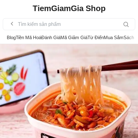
TiemGiamGia Shop
Blog
Tiền Mã Hoá
Đánh Giá
Mã Giảm Giá
Từ Điển
Mua Sắm
Sách