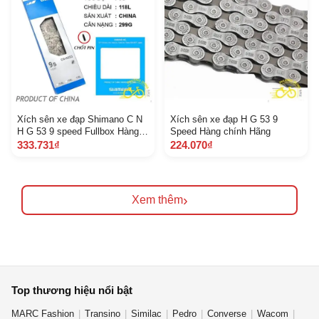
Xích sên xe đạp Shimano C N
Xích sên xe đạp H G 53 9
H G 53 9 speed Fullbox Hàng
Speed Hàng chính Hãng
Chính Hãng
333.731₫
224.070₫
›
Xem thêm
Top thương hiệu nổi bật
MARC Fashion
Transino
Similac
Pedro
Converse
Wacom