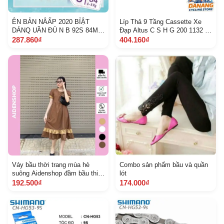
ÊN BẢN NÂẤP 2020 BỈẬT
Líp Thả 9 Tầng Cassette Xe
DÁNQ UẦN ĐỦ N B 92S 84Md
Đạp Altus C S H G 200 1132 T
66Mq 60Ld 56Lq 48X L 44 hà
1134 T 1136 T Chính Hãng,
287.860₫
404.160₫
nam
Không Hộp
Váy bầu thời trang mùa hè
Combo sản phẩm bầu và quần
suông Aidenshop đầm bầu thiết
lót
kế công sở nhiều màu
192.500₫
174.000₫