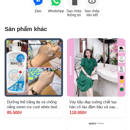
Zalo
WhatsApp
Sao chép
Sao chép
thông tin
liên kết
Sản phẩm khác
Dưỡng thể trắng da và chống
Váy bầu đẹp suông chất lụa
nắng seren ice cool white body
hàn cổ tàu đầm bầu và sau
thái lan 700 ml
sinh hàng mới về
85.500₫
118.000₫