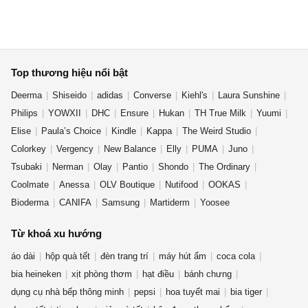
Top thương hiệu nổi bật
Deerma
Shiseido
adidas
Converse
Kiehl's
Laura Sunshine
Philips
YOWXII
DHC
Ensure
Hukan
TH True Milk
Yuumi
Elise
Paula’s Choice
Kindle
Kappa
The Weird Studio
Colorkey
Vergency
New Balance
Elly
PUMA
Juno
Tsubaki
Nerman
Olay
Pantio
Shondo
The Ordinary
Coolmate
Anessa
OLV Boutique
Nutifood
OOKAS
Bioderma
CANIFA
Samsung
Martiderm
Yoosee
Từ khoá xu hướng
áo dài
hộp quà tết
đèn trang trí
máy hút ẩm
coca cola
bia heineken
xịt phòng thơm
hạt điều
bánh chưng
dụng cụ nhà bếp thông minh
pepsi
hoa tuyết mai
bia tiger