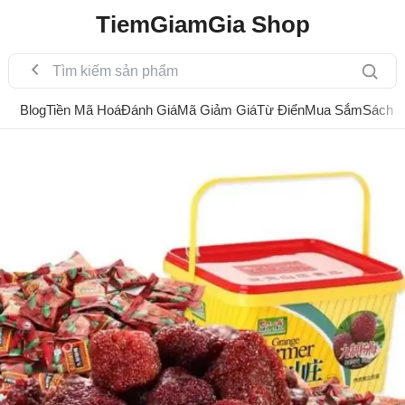
TiemGiamGia Shop
Blog
Tiền Mã Hoá
Đánh Giá
Mã Giảm Giá
Từ Điển
Mua Sắm
Sách