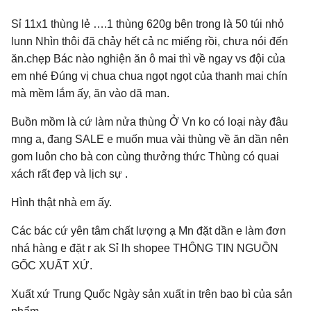
Sỉ 11x1 thùng lẻ ….1 thùng 620g bên trong là 50 túi nhỏ
lunn Nhìn thôi đã chảy hết cả nc miếng rồi, chưa nói đến
ăn.chẹp Bác nào nghiện ăn ô mai thì về ngay vs đội của
em nhé Đúng vị chua chua ngọt ngọt của thanh mai chín
mà mềm lắm ấy, ăn vào dã man.
Buồn mồm là cứ làm nửa thùng Ở Vn ko có loại này đâu
mng a, đang SALE e muốn mua vài thùng về ăn dần nên
gom luôn cho bà con cùng thưởng thức Thùng có quai
xách rất đẹp và lịch sự .
Hình thật nhà em ấy.
Các bác cứ yên tâm chất lượng ạ Mn đặt dần e làm đơn
nhá hàng e đặt r ak Sỉ lh shopee THÔNG TIN NGUỒN
GỐC XUẤT XỨ.
Xuất xứ Trung Quốc Ngày sản xuất in trên bao bì của sản