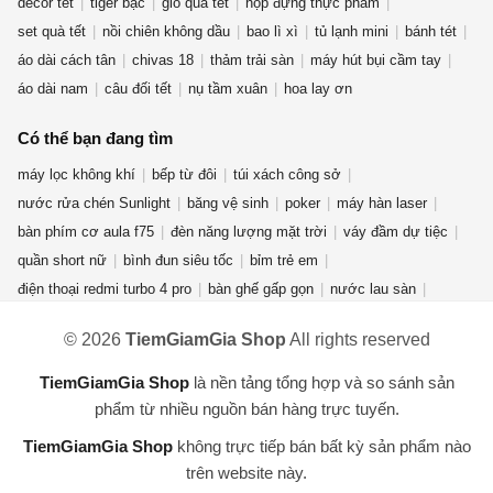
decor tết
tiger bạc
giỏ quà tết
hộp đựng thực phẩm
set quà tết
nồi chiên không dầu
bao lì xì
tủ lạnh mini
bánh tét
áo dài cách tân
chivas 18
thảm trải sàn
máy hút bụi cầm tay
áo dài nam
câu đối tết
nụ tầm xuân
hoa lay ơn
Có thể bạn đang tìm
máy lọc không khí
bếp từ đôi
túi xách công sở
nước rửa chén Sunlight
băng vệ sinh
poker
máy hàn laser
bàn phím cơ aula f75
đèn năng lượng mặt trời
váy đầm dự tiệc
quần short nữ
bình đun siêu tốc
bỉm trẻ em
điện thoại redmi turbo 4 pro
bàn ghế gấp gọn
nước lau sàn
quần jean nữ
giày new balance nữ
quạt điều hòa
© 2026
TiemGiamGia Shop
All rights reserved
máy giặt cửa ngang
phụ kiện thời trang
áo khoác nam
nước hoa mini
gấu bông hải cẩu
bột giặt OMO
máy xay sinh tố
TiemGiamGia Shop
là nền tảng tổng hợp và so sánh sản
bài tarot
máy hút ẩm
kem forencos trắng
túi đeo
phẩm từ nhiều nguồn bán hàng trực tuyến.
TiemGiamGia Shop
không trực tiếp bán bất kỳ sản phẩm nào
trên website này.