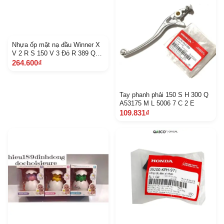
Nhựa ốp mặt nạ đầu Winner X
V 2 R S 150 V 3 Đỏ R 389 Q
A64315 K 56 V 50 Z L
264.600₫
Tay phanh phải 150 S H 300 Q
A53175 M L 5006 7 C 2 E
109.831₫