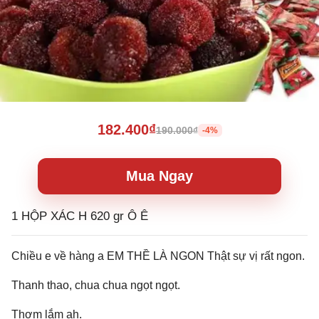
182.400₫
190.000₫
-4%
Mua Ngay
1 HỘP XÁC H 620 gr Ô Ê
Chiều e về hàng a EM THỀ LÀ NGON Thật sự vị rất ngon.
Thanh thao, chua chua ngọt ngọt.
Thơm lắm ah.