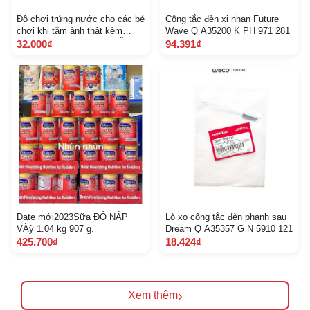
Đồ chơi trứng nước cho các bé
Công tắc đèn xi nhan Future
chơi khi tắm ảnh thật kèm
Wave Q A35200 K PH 971 281
video Khách chat chọn mẫu
32.000₫
94.391₫
Date mới2023Sữa ĐỎ NẮP
Lò xo công tắc đèn phanh sau
VÀỹ 1.04 kg 907 g.
Dream Q A35357 G N 5910 121
425.700₫
18.424₫
›
Xem thêm