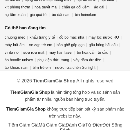
xịt phòng thơm
hoa tuyết mai
chăn ga gối đệm
áo dài
nụ tầm xuân
giỏ quà tết
áo dài nam
bia heineken
Có thể bạn đang tìm
chuồng mèo
khẩu trang y tế
đồ bộ mặc nhà
máy lọc nước RO
máy hút ẩm
xe đạp trẻ em
bàn ghế gấp gọn
gấu bông hải cẩu
ví da nữ
sữa rửa mặt
máy hàn laser
bó hoa cẩm tú cầu
áo hoodie unisex
phụ kiện thời trang
váy đầm dự tiệc
áo khoác nam
bỉm trẻ em
nước rửa chén Sunlight
nước lau sàn
giày thể thao nam
nước hoa mini
ná cao su
© 2026
TiemGiamGia Shop
All rights reserved
áo thun nam nữ
mỹ phẩm thuần chay
dép crocs nữ
chuột gaming attack shark x3
kem forencos trắng
cần câu máy
TiemGiamGia Shop
là nền tảng tổng hợp và so sánh sản
máy lọc không khí
dụng cụ nhà bếp
phẩm từ nhiều nguồn bán hàng trực tuyến.
TiemGiamGia Shop
không trực tiếp bán bất kỳ sản phẩm nào
trên website này.
Tiệm Giảm Giá
Mã Giảm Giá
Đánh Giá
Từ Điển
Đời Sống