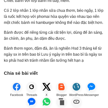
Chiếc bánh với lớp bánh mì dày, mềm.
Có 2 lớp nhân 1 lớp nhân sữa chua thơm, béo ngậy, 1 lớp
là ruốc kết hợp với phomai hòa quyện vào nhau tạo nên
một chiếc bánh mì hamburger không thể nào đặc biệt hơn.
Bánh được để riêng từng cái rất tiện lợi, dùng để ăn sáng,
ăn chính, ăn phụ, ăn dặm đều được.
Bánh thơm ngon, đậm đà, ăn là nghiện Hsd 3 tháng kể từ
ngày sx in trên bao bì Lưu ý ngày in trên bao bì là ngày sx
ko phải hsd kh tránh nhầm lẫn tưởng hết hạn ạ
Chia sẻ bài viết
Facebook
Threads
X
Blogger
WordPress
Messenger