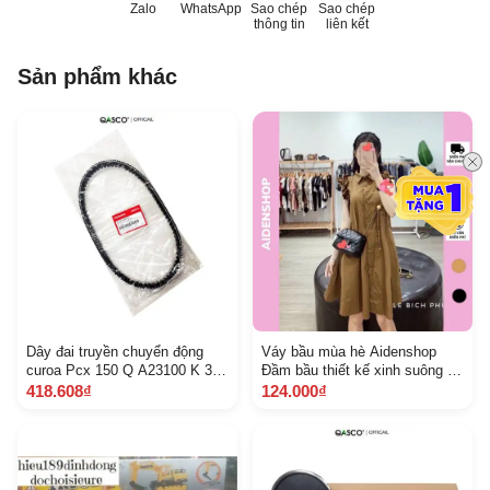
Zalo
WhatsApp
Sao chép
Sao chép
thông tin
liên kết
Sản phẩm khác
Dây đai truyền chuyển động
Váy bầu mùa hè Aidenshop
curoa Pcx 150 Q A23100 K 36
Đầm bầu thiết kế xinh suông a
J 01 619
đầm bầu đẹp
418.608₫
124.000₫