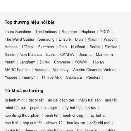
Top thương hiệu nổi bật
Laura Sunshine
The Ordinary
Supreme
Hopbear
YODY
The Weird Studio
Samsung
Ensure
Biti's
Xiaomi
Wacom
Anessa
L'Oreal
Skechers
Oreo
Nutifood
Barbie
Similac
Kindle
New Balance
Ezviz
CANIFA
Deerma
Martiderm
Yuumi
Langfarm
Durex
Converse
YOWXII
Hukan
MARC Fashion
Vascara
Vergency
Aperire Cosmetic Vietnam
Yoosee
Triumph
TH True Milk
Sablanca
Pandora
OLV Boutique
Từ khoá xu hướng
tủ lạnh mini
decor tết
áo dài cách tân
thảm trải sàn
quà tết
robot hút bụi
pepsi
bia tiger
máy hút bụi cầm tay
hộp đựng thực phẩm
bánh tét
bánh chưng
máy hút ẩm
bao lì xì
hộp quà tết
chivas 12
hoa lay ơn
nhất chi mai
áo dài tết
dụng cụ nhà bếp thông minh
hạt dẻ cười
hạt điều