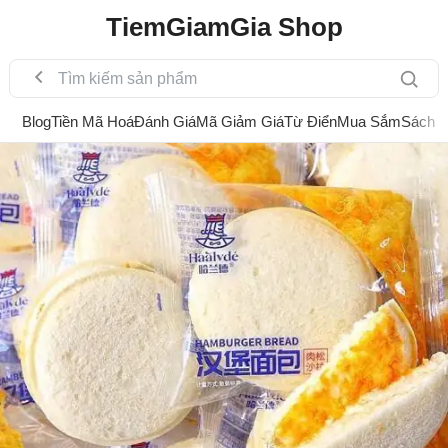
TiemGiamGia Shop
Blog
Tiền Mã Hoá
Đánh Giá
Mã Giảm Giá
Từ Điển
Mua Sắm
Sách