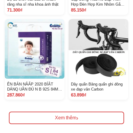
răng nha sĩ nha khoa ảnh thật
Hợp Đèn Hợp Kim Nhôm Gắn
Ghi Đông 22.2 mm
71.300₫
85.150₫
ÊN BẢN NÂẤP 2020 BỈẬT
Dây quấn Băng quấn ghi đông
DÁNQ UẦN ĐỦ N B 92S 84Md
xe đạp vân Carbon
66Mq 60Ld 56Lq 48X L 44 hà
287.860₫
63.898₫
nam
›
Xem thêm