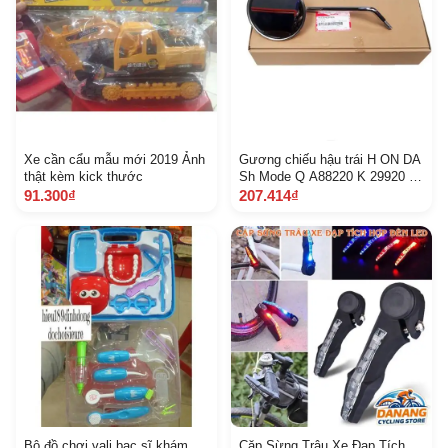
Xe cần cẩu mẫu mới 2019 Ảnh
Gương chiếu hậu trái H ON DA
thật kèm kick thước
Sh Mode Q A88220 K 29920 6
C 3 K
91.300₫
207.414₫
Bộ đồ chơi vali bac sĩ khám
Cặp Sừng Trâu Xe Đạp Tích