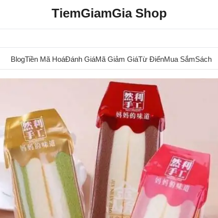
TiemGiamGia Shop
Blog
Tiền Mã Hoá
Đánh Giá
Mã Giảm Giá
Từ Điển
Mua Sắm
Sách