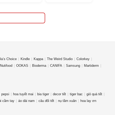
la’s Choice
Kindle
Kappa
The Weird Studio
Colorkey
Nutifood
OOKAS
Bioderma
CANIFA
Samsung
Martiderm
pepsi
hoa tuyết mai
bia tiger
decor tết
tiger bạc
giỏ quà tết
i cầm tay
áo dài nam
câu đối tết
nụ tầm xuân
hoa lay ơn