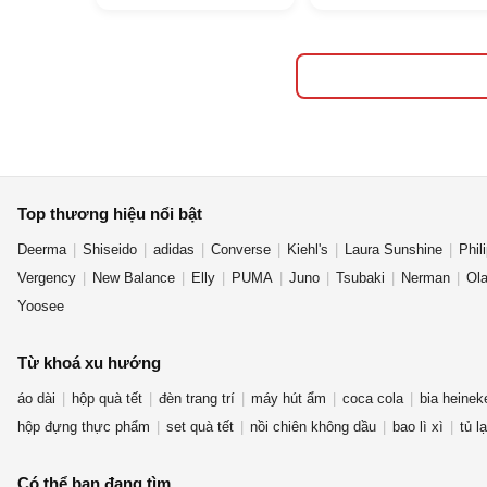
C
Top thương hiệu nổi bật
Deerma
Shiseido
adidas
Converse
Kiehl's
Laura Sunshine
Phil
Vergency
New Balance
Elly
PUMA
Juno
Tsubaki
Nerman
Ol
Yoosee
Từ khoá xu hướng
áo dài
hộp quà tết
đèn trang trí
máy hút ẩm
coca cola
bia heinek
hộp đựng thực phẩm
set quà tết
nồi chiên không dầu
bao lì xì
tủ l
Có thể bạn đang tìm