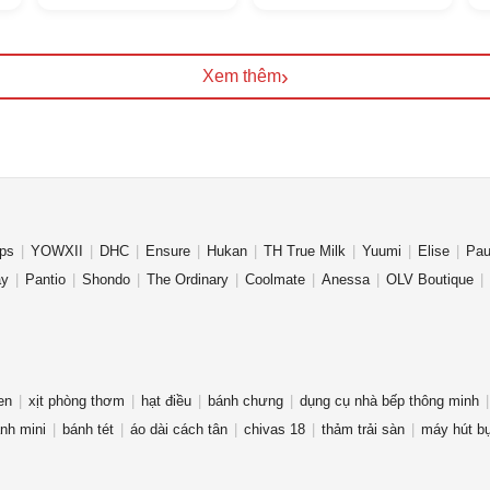
›
Xem thêm
ips
YOWXII
DHC
Ensure
Hukan
TH True Milk
Yuumi
Elise
Pau
ay
Pantio
Shondo
The Ordinary
Coolmate
Anessa
OLV Boutique
en
xịt phòng thơm
hạt điều
bánh chưng
dụng cụ nhà bếp thông minh
ạnh mini
bánh tét
áo dài cách tân
chivas 18
thảm trải sàn
máy hút bụ