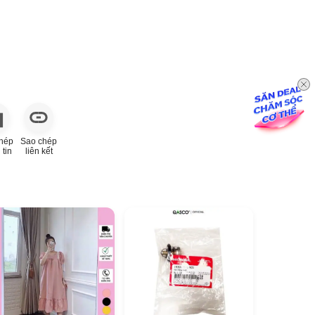
hép
Sao chép
 tin
liên kết