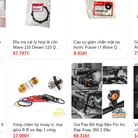
n
Đĩa ma sát ly hợp lá côn
Cao su giảm chấn mặt nạ
G
Wave 110 Dream 110 Q
trước Future I I Wave Q
A
A22201 K 09 L 01 10 B 3 A
A64510 K EV 900 1261
67.797₫
8.418₫
7
 X
Vòng chêm líp moay ơ, trục
Giá Pas Đỡ Kẹp Đèn Pin Xe
V
 Q
giữa B B xe đạp 1 vòng
Đạp Xoay 360 2 Đầu
c
 6
17.000₫
69.316₫
1