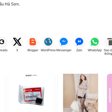
ẩu Hà Sơn.
reads
X
Blogger
WordPress
Messenger
Zalo
WhatsApp
Sao c
thông