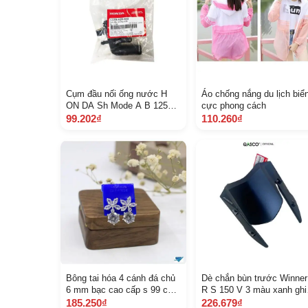
Cụm đầu nối ống nước H
Áo chống nắng du lịch biể
ON DA Sh Mode A B 125
cực phong cách
150 Vario Pcx S H 125 150
99.202₫
110.260₫
Q A12206 K ZR 600 393
Bông tai hóa 4 cánh đá chủ
Dè chắn bùn trước Winner
6 mm bạc cao cấp s 99 cho
R S 150 V 3 màu xanh ghi
nữ
A61000 K 56 V 60 Z B 7 B
185.250₫
226.679₫