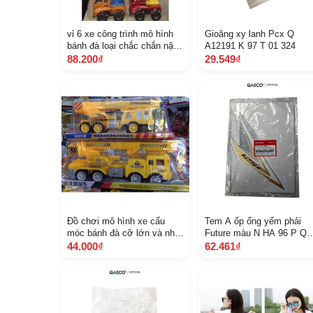
vỉ 6 xe công trình mô hình
Gioăng xy lanh Pcx Q
bánh đà loại chắc chắn nặng
A12191 K 97 T 01 324
tay ảnh thật kèm kick thước
88.200₫
29.549₫
Đồ chơi mô hình xe cẩu
Tem A ốp ống yếm phải
móc bánh đà cỡ lớn và nhỡ
Future màu N HA 96 P Q
ảnh thật shop gửi tuỳ đợt
A87103 K YL 900 Z C
44.000₫
62.461₫
hàng về mà khác nhau
không đáng kể