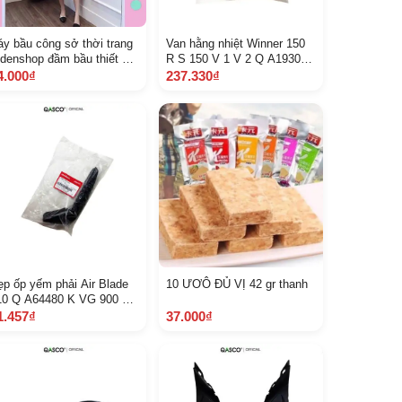
áy bầu công sở thời trang
Van hằng nhiệt Winner 150
idenshop đầm bầu thiết kế
R S 150 V 1 V 2 Q A19300
iá rẻ 4570 kgkèm ảnh thật
K 15901
4.000₫
237.330₫
ẹp ốp yếm phải Air Blade
10 ƯƠÔ ĐỦ VỊ 42 gr thanh
10 Q A64480 K VG 900 6
 4 F
1.457₫
37.000₫