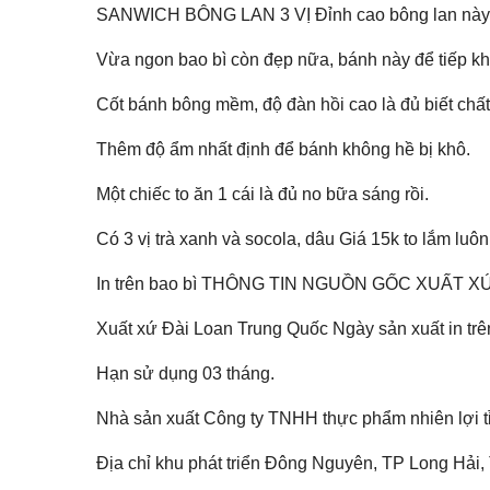
SANWICH BÔNG LAN 3 VỊ Đỉnh cao bông lan này 
Vừa ngon bao bì còn đẹp nữa, bánh này để tiếp kh
Cốt bánh bông mềm, độ đàn hồi cao là đủ biết chất
Thêm độ ẩm nhất định để bánh không hề bị khô.
Một chiếc to ăn 1 cái là đủ no bữa sáng rồi.
Có 3 vị trà xanh và socola, dâu Giá 15k to lắm luô
In trên bao bì THÔNG TIN NGUỒN GỐC XUẤT X
Xuất xứ Đài Loan Trung Quốc Ngày sản xuất in trê
Hạn sử dụng 03 tháng.
Nhà sản xuất Công ty TNHH thực phẩm nhiên lợi tỉ
Địa chỉ khu phát triển Đông Nguyên, TP Long Hải,