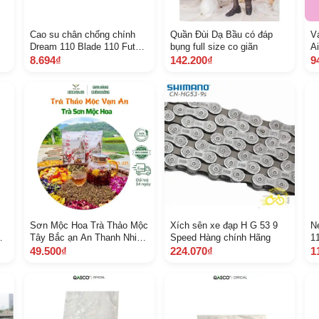
Cao su chân chống chính
Quần Đùi Dạ Bầu có đáp
V
Dream 110 Blade 110 Future
bụng full size co giãn
A
2 125 X Fi Rsx Rsx Fi A T
g
8.694₫
142.200₫
9
50524397000 1331
Sơn Mộc Hoa Trà Thảo Mộc
Xích sên xe đạp H G 53 9
N
Tây Bắc ạn An Thanh Nhiệt
Speed Hàng chính Hãng
1
Mát Gan Đẹp Da Ngủ Ngon
A
49.500₫
224.070₫
1
Giảm Cân