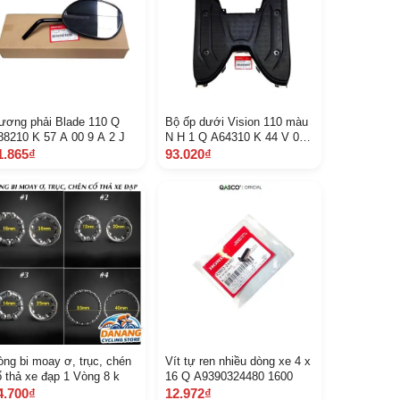
ương phải Blade 110 Q
Bộ ốp dưới Vision 110 màu
88210 K 57 A 00 9 A 2 J
N H 1 Q A64310 K 44 V 00
Z B
1.865₫
93.020₫
òng bi moay ơ, trục, chén
Vít tự ren nhiều dòng xe 4 x
ổ thả xe đạp 1 Vòng 8 k
16 Q A9390324480 1600
4.700₫
12.972₫