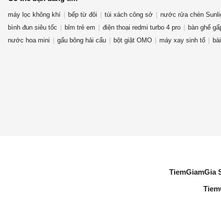
máy lọc không khí
bếp từ đôi
túi xách công sở
nước rửa chén Sunli
bình đun siêu tốc
bỉm trẻ em
điện thoại redmi turbo 4 pro
bàn ghế gấ
nước hoa mini
gấu bông hải cẩu
bột giặt OMO
máy xay sinh tố
bài
TiemGiamGia 
Tiem