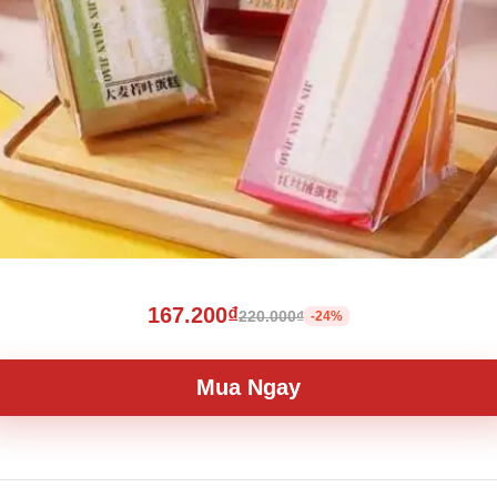
167.200₫
220.000₫
-24%
Mua Ngay