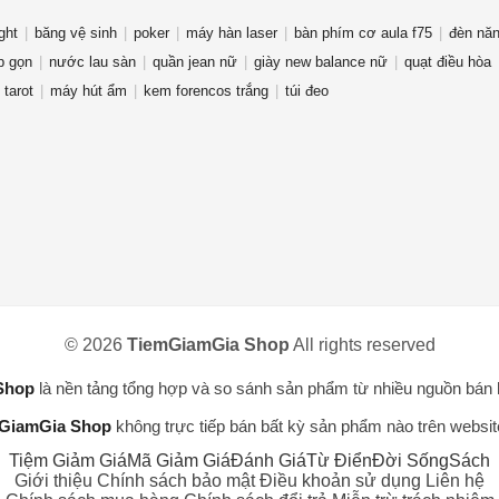
ght
băng vệ sinh
poker
máy hàn laser
bàn phím cơ aula f75
đèn năn
p gọn
nước lau sàn
quần jean nữ
giày new balance nữ
quạt điều hòa
 tarot
máy hút ẩm
kem forencos trắng
túi đeo
© 2026
TiemGiamGia Shop
All rights reserved
Shop
là nền tảng tổng hợp và so sánh sản phẩm từ nhiều nguồn bán 
GiamGia Shop
không trực tiếp bán bất kỳ sản phẩm nào trên websit
Tiệm Giảm Giá
Mã Giảm Giá
Đánh Giá
Từ Điển
Đời Sống
Sách
Giới thiệu
Chính sách bảo mật
Điều khoản sử dụng
Liên hệ