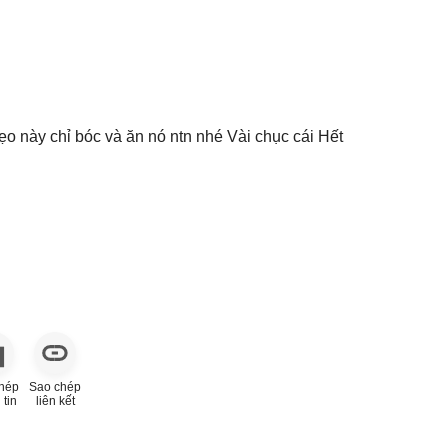
ẹo này chỉ bóc và ăn nó ntn nhé Vài chục cái Hết
hép
Sao chép
 tin
liên kết