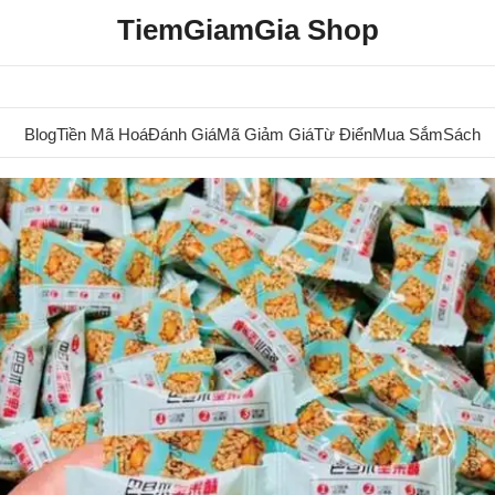
TiemGiamGia Shop
Blog
Tiền Mã Hoá
Đánh Giá
Mã Giảm Giá
Từ Điển
Mua Sắm
Sách