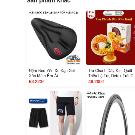
Sản phẩm khác
Nệm Bọc Yên Xe Đạp Gel
Trà Chanh Dây Kim Quất
Xốp Mềm Êm Ái
Triệu Lộ Tư, Detox Trái Câ
Đẹp Da, Thanh Lọc Cơ Th
58.223₫
46.200₫
ạn An