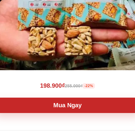
198.900₫
255.000₫
-22%
Mua Ngay