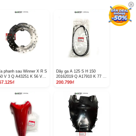
ĩa phanh sau Winner X R S
Dây ga A 125 S H 150
50 V 3 Q A43251 K 56 V
20162019 Q A17910 K 77 V
1 9 B 2 H
01 M 1 E
67.125₫
200.799₫