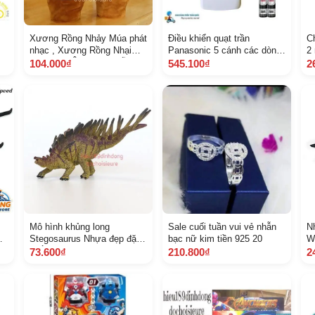
Xương Rồng Nhảy Múa phát
Điều khiển quạt trần
Ch
nhạc , Xương Rồng Nhại
Panasonic 5 cánh các dòng
2
Tiếng Ghi Âm Loại 1 sẵn pin
F60 Hàng mới XỊN 100 Tặng
P
104.000₫
545.100₫
2
sạc
kèm Pin
Mô hình khủng long
Sale cuối tuần vui vẻ nhẫn
N
Stegosaurus Nhựa đẹp đặc
bạc nữ kim tiền 925 20
W
chắc tay
Q
73.600₫
210.800₫
2
Z