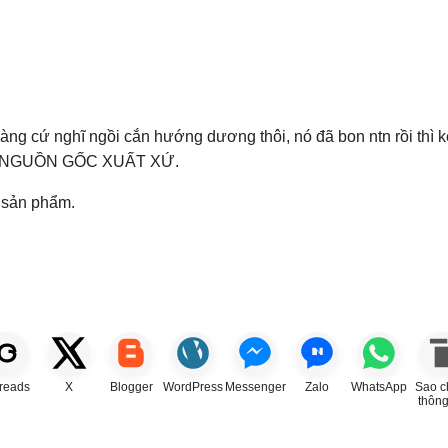
àng cứ nghĩ ngồi cắn hướng dương thôi, nó đã bon ntn rồi thì k
IN NGUỒN GỐC XUẤT XỨ.
a sản phẩm.
reads
X
Blogger
WordPress
Messenger
Zalo
WhatsApp
Sao c
thông