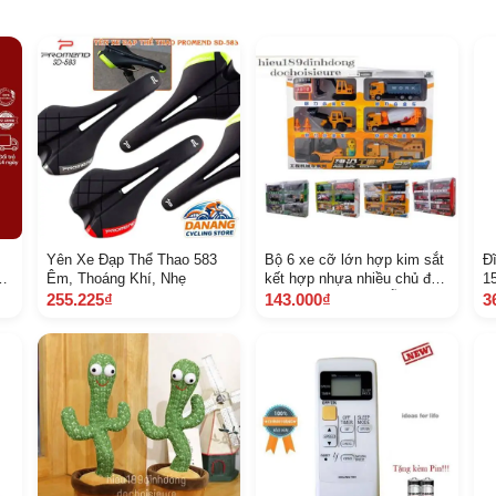
Yên Xe Đạp Thể Thao 583
Bộ 6 xe cỡ lớn hợp kim sắt
Đ
y,
Êm, Thoáng Khí, Nhẹ
kết hợp nhựa nhiều chủ đề
1
ể
Khách chat chọn mẫu
5
255.225₫
143.000₫
3