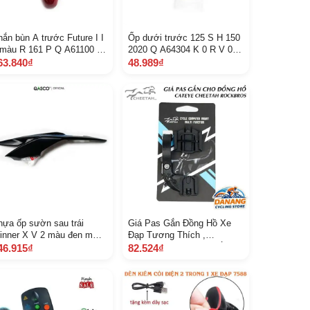
ắn bùn A trước Future I I
Ốp dưới trước 125 S H 150
 màu R 161 P Q A61100 K
2020 Q A64304 K 0 R V 00
H 900 Y E
P 1 A
63.840₫
48.989₫
hựa ốp sườn sau trái
Giá Pas Gắn Đồng Hồ Xe
inner X V 2 màu đen mờ
Đạp Tương Thích ,
 A64450 K 56 V 50 Z A Z
Cheetah, Rockbros Chắc
46.915₫
82.524₫
 13 4 C
Chắn, Dễ Lắp