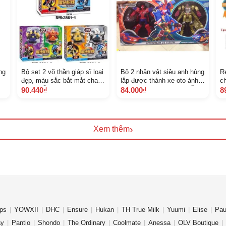
ng
Bộ set 2 võ thần giáp sĩ loại
Bộ 2 nhân vật siêu anh hùng
R
đẹp, màu sắc bắt mắt chat
lắp được thành xe oto ảnh
c
chọn mẫu hoặc shop gửi
thật Khách chat chọn mẫu
1
90.440₫
84.000₫
8
ngẫu nhiên
hoặc shop gửi tùy đợt hàng
về
›
Xem thêm
ips
YOWXII
DHC
Ensure
Hukan
TH True Milk
Yuumi
Elise
Pau
ay
Pantio
Shondo
The Ordinary
Coolmate
Anessa
OLV Boutique