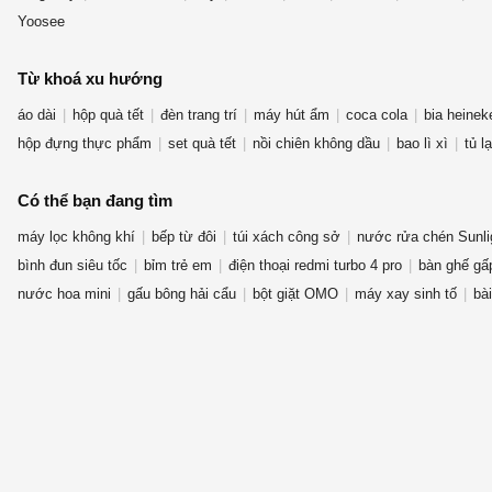
Yoosee
Từ khoá xu hướng
áo dài
hộp quà tết
đèn trang trí
máy hút ẩm
coca cola
bia heinek
hộp đựng thực phẩm
set quà tết
nồi chiên không dầu
bao lì xì
tủ l
Có thể bạn đang tìm
máy lọc không khí
bếp từ đôi
túi xách công sở
nước rửa chén Sunli
bình đun siêu tốc
bỉm trẻ em
điện thoại redmi turbo 4 pro
bàn ghế gấ
nước hoa mini
gấu bông hải cẩu
bột giặt OMO
máy xay sinh tố
bài