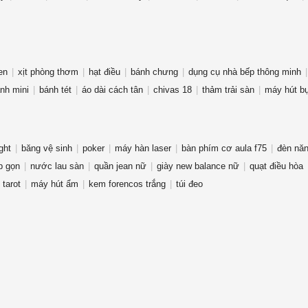
en
xịt phòng thơm
hạt điều
bánh chưng
dụng cụ nhà bếp thông minh
ạnh mini
bánh tét
áo dài cách tân
chivas 18
thảm trải sàn
máy hút bụ
ght
băng vệ sinh
poker
máy hàn laser
bàn phím cơ aula f75
đèn năn
p gọn
nước lau sàn
quần jean nữ
giày new balance nữ
quạt điều hòa
 tarot
máy hút ẩm
kem forencos trắng
túi đeo