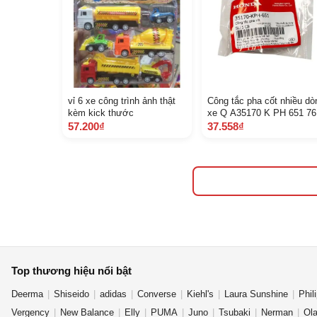
vỉ 6 xe công trình ảnh thật
Công tắc pha cốt nhiều dò
kèm kick thước
xe Q A35170 K PH 651 76
57.200₫
37.558₫
Top thương hiệu nổi bật
Deerma
Shiseido
adidas
Converse
Kiehl's
Laura Sunshine
Phil
Vergency
New Balance
Elly
PUMA
Juno
Tsubaki
Nerman
Ol