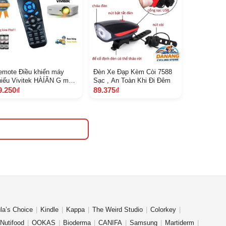
emote Điều khiển máy
Đèn Xe Đạp Kèm Còi 7588
hiếu Vivitek HÀÍÃN G mới
Sạc , An Toàn Khi Đi Đêm
00 Tặng kèm Pin
9.250₫
89.375₫
la’s Choice
Kindle
Kappa
The Weird Studio
Colorkey
Nutifood
OOKAS
Bioderma
CANIFA
Samsung
Martiderm