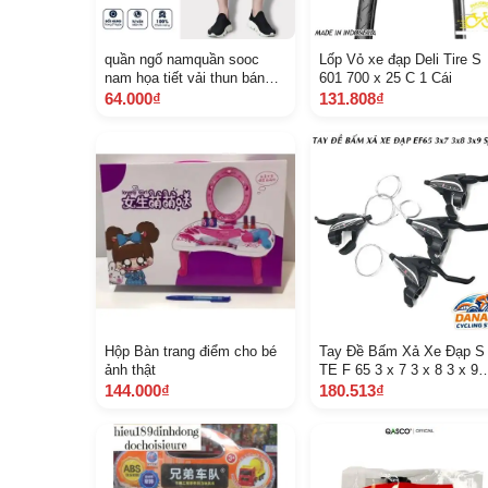
quần ngố namquần sooc
Lốp Vỏ xe đạp Deli Tire S
nam họa tiết vải thun bán
601 700 x 25 C 1 Cái
chạy 2022
64.000₫
131.808₫
Hộp Bàn trang điểm cho bé
Tay Đề Bấm Xả Xe Đạp S
ảnh thật
TE F 65 3 x 7 3 x 8 3 x 9
Tốc Độ Dùng Cho Xe Địa
144.000₫
180.513₫
Hình Touring