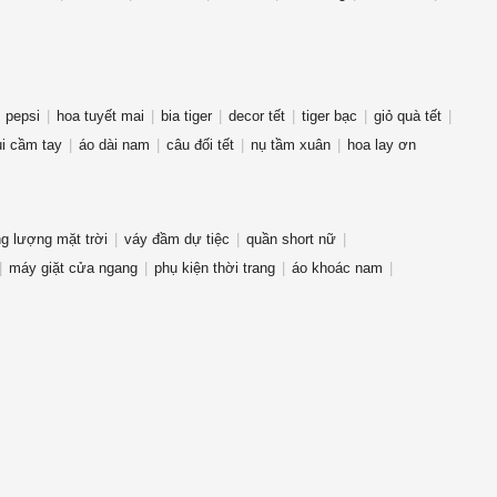
pepsi
hoa tuyết mai
bia tiger
decor tết
tiger bạc
giỏ quà tết
i cầm tay
áo dài nam
câu đối tết
nụ tầm xuân
hoa lay ơn
g lượng mặt trời
váy đầm dự tiệc
quần short nữ
máy giặt cửa ngang
phụ kiện thời trang
áo khoác nam