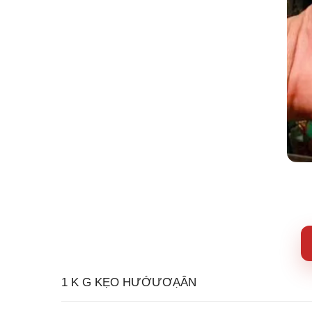
1 K G KẸO HƯỚƯƠẠÂN