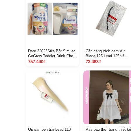
Date 32023Sữa Bột Similac
Cần căng xích cam Air
GoGrow Toddler Drink Cho
Blade 125 Lead 125 và
Bé Từ 1236 tháng 1.13 kg
nhiều dòng xe Q A14510 
757.440₫
73.483₫
Mỹ và Sữa Similac Advance
ZR 600 592
Pro 964 g
Ốp sàn bên trái Lead 110
Váy bầu thời trang thiết kế