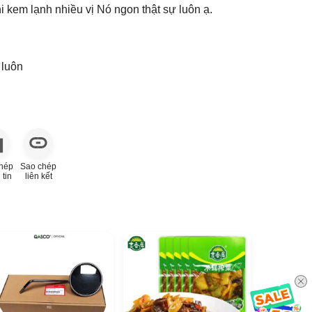
kem lạnh nhiều vị Nó ngon thật sự luôn ạ.
 luôn
hép
Sao chép
 tin
liên kết