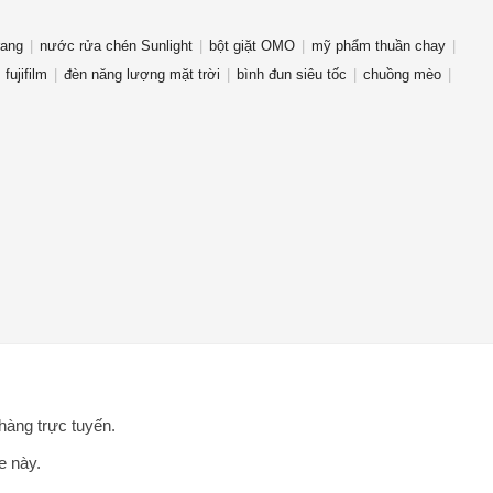
rang
nước rửa chén Sunlight
bột giặt OMO
mỹ phẩm thuần chay
fujifilm
đèn năng lượng mặt trời
bình đun siêu tốc
chuồng mèo
hàng trực tuyến.
e này.