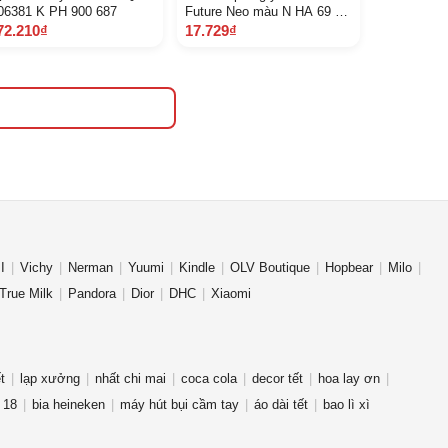
06381 K PH 900 687
Future Neo màu N HA 69 P
Q A87111 K YL 920 Z A 86
72.210₫
17.729₫
I
Vichy
Nerman
Yuumi
Kindle
OLV Boutique
Hopbear
Milo
True Milk
Pandora
Dior
DHC
Xiaomi
t
lạp xưởng
nhất chi mai
coca cola
decor tết
hoa lay ơn
 18
bia heineken
máy hút bụi cầm tay
áo dài tết
bao lì xì