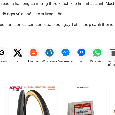
ảo là hài lòng cả những thực khách khó tính nhất Bánh Mochi 
o, độ ngọt vừa phải, thơm lừng luôn.
ốn ăn luôn cả cân Làm quà biếu ngày Tết thì hợp cảnh thôi rồi
reads
X
Blogger
WordPress
Messenger
Zalo
WhatsApp
Sao c
thông