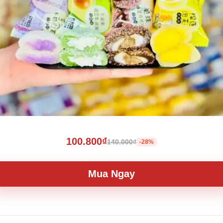
100.800₫
140.000₫
-28%
Mua Ngay