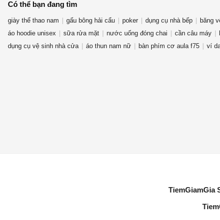
Có thể bạn đang tìm
giày thể thao nam
gấu bông hải cẩu
poker
dụng cụ nhà bếp
băng v
áo hoodie unisex
sữa rửa mặt
nước uống đóng chai
cần câu máy
dụng cụ vệ sinh nhà cửa
áo thun nam nữ
bàn phím cơ aula f75
ví d
TiemGiamGia 
Tiem