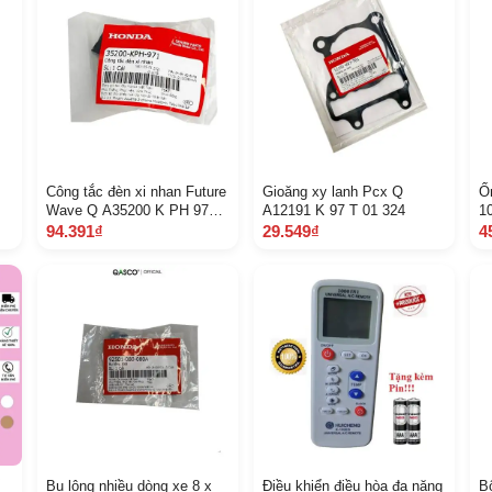
Công tắc đèn xi nhan Future
Gioăng xy lanh Pcx Q
Ố
Wave Q A35200 K PH 971
A12191 K 97 T 01 324
1
K
281
A
94.391₫
29.549₫
4
Bu lông nhiều dòng xe 8 x
Điều khiển điều hòa đa năng
B