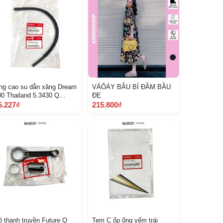
ng cao su dẫn xăng Dream
VÁÔÁY BẦU BÍ ĐẦM BẦU
00 Thailand 5.3430 Q
ĐẸ
17630 G N 5900 9 A 2 E
5.227₫
215.800₫
ộ thanh truyền Future Q
Tem C ốp ống yếm trái