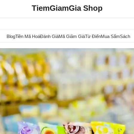
TiemGiamGia Shop
Blog
Tiền Mã Hoá
Đánh Giá
Mã Giảm Giá
Từ Điển
Mua Sắm
Sách