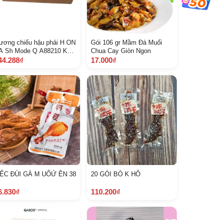
ương chiếu hậu phải H ON
Gói 106 gr Mầm Đá Muối
A Sh Mode Q A88210 K
Chua Cay Giòn Ngon
9920 8 A 2 A
44.288₫
17.000₫
 ẾC ĐÙI GÀ M UỐỨ ÊN 38
20 GÓI BÒ K HÔ
6.830₫
110.200₫