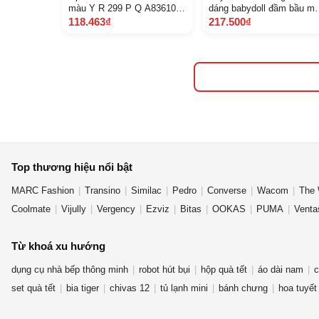
màu Y R 299 P Q A83610 G
dáng babydoll đầm bầu m
GE 900 Z F Z Z 9 4 C
đen 4060 kg
118.463₫
217.500₫
Top thương hiệu nổi bật
MARC Fashion
Transino
Similac
Pedro
Converse
Wacom
The 
Coolmate
Vijully
Vergency
Ezviz
Bitas
OOKAS
PUMA
Venta
Từ khoá xu hướng
dụng cụ nhà bếp thông minh
robot hút bụi
hộp quà tết
áo dài nam
c
set quà tết
bia tiger
chivas 12
tủ lạnh mini
bánh chưng
hoa tuyết