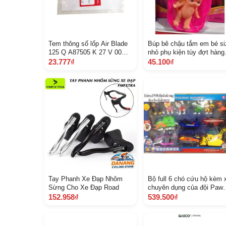
Tem thông số lốp Air Blade
Búp bê chậu tắm em bé si
125 Q A87505 K 27 V 00
nhỏ phụ kiện tùy đợt hàng
1136
về
23.777₫
45.100₫
Tay Phanh Xe Đạp Nhôm
Bộ full 6 chó cứu hộ kèm 
Sừng Cho Xe Đạp Road
chuyên dụng của đội Paw
patrol Loại nét đẹp cỡ siêu
152.958₫
539.500₫
lớn ảnh thật kèm kick thư