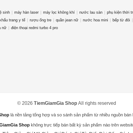
ệ sinh
máy hàn laser
máy lọc không khí
nước lau sàn
phụ kiện thời t
khẩu trang y tế
rượu ống tre
quần jean nữ
nước hoa mini
bếp từ đôi
a nữ
điện thoại redmi turbo 4 pro
© 2026
TiemGiamGia Shop
All rights reserved
Shop
là nền tảng tổng hợp và so sánh sản phẩm từ nhiều nguồn bán 
GiamGia Shop
không trực tiếp bán bất kỳ sản phẩm nào trên websit