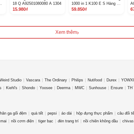
àu
18 Q A92501080080 A 1304
1000 in 1 K100 E S Hàng tốt
A
Tặng kèm Pin
15.980₫
59.850₫
6
›
Xem thêm
Weird Studio
Vascara
The Ordinary
Philips
Nutifood
Durex
YOWXI
s
Kiehl's
Shondo
Yoosee
Deerma
MWC
Sunhouse
Ensure
TH 
hăn ga gối đệm
quà tết
pepsi
áo dài
hộp đựng thực phẩm
câu đối tế
 mai
nồi cơm điện
tiger bạc
đèn trang trí
nồi chiên không dầu
chivas