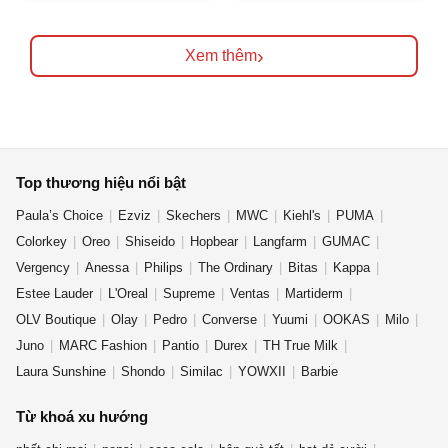
›
Xem thêm
Top thương hiệu nổi bật
Paula’s Choice
Ezviz
Skechers
MWC
Kiehl's
PUMA
Colorkey
Oreo
Shiseido
Hopbear
Langfarm
GUMAC
Vergency
Anessa
Philips
The Ordinary
Bitas
Kappa
Estee Lauder
L'Oreal
Supreme
Ventas
Martiderm
OLV Boutique
Olay
Pedro
Converse
Yuumi
OOKAS
Milo
Juno
MARC Fashion
Pantio
Durex
TH True Milk
Laura Sunshine
Shondo
Similac
YOWXII
Barbie
Từ khoá xu hướng