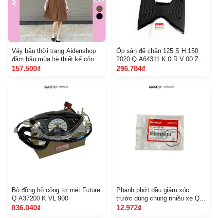
Váy bầu thời trang Aidenshop
Ốp sàn để chân 125 S H 150
đầm bầu mùa hè thiết kế công
2020 Q A64311 K 0 R V 00 Z A
sở sát nách V B 12
5 B 2 A
157.500₫
296.784₫
Bộ đồng hồ công tơ mét Future
Phanh phớt dầu giảm xóc
Q A37200 K VL 900
trước dùng chung nhiều xe Q
A51466065901 1054
836.040₫
12.972₫