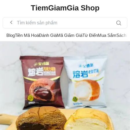
TiemGiamGia Shop
Blog
Tiền Mã Hoá
Đánh Giá
Mã Giảm Giá
Từ Điển
Mua Sắm
Sách