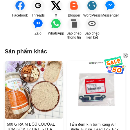
Facebook
Threads
X
Blogger
WordPress
Messenger
Zalo
WhatsApp
Sao chép
Sao chép
thông tin
liên kết
Sản phẩm khác
500 G RA M BỘŨ CỐƯỠẠẸ
Tấm đệm kín bơm xăng Air
TÔM GỒM 17 HẠT, S.Ữ.A
Blade, Future, Lead 125, Pcx,