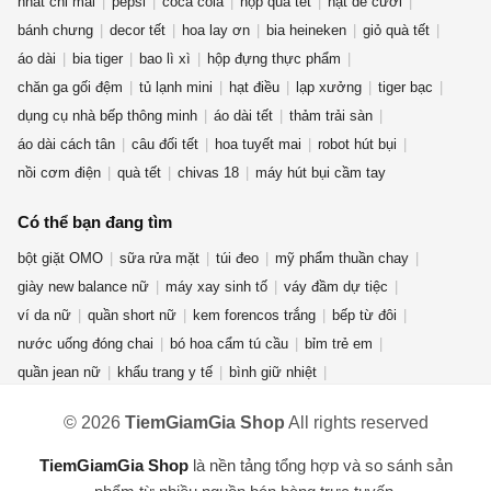
nhất chi mai
pepsi
coca cola
hộp quà tết
hạt dẻ cười
bánh chưng
decor tết
hoa lay ơn
bia heineken
giỏ quà tết
áo dài
bia tiger
bao lì xì
hộp đựng thực phẩm
chăn ga gối đệm
tủ lạnh mini
hạt điều
lạp xưởng
tiger bạc
dụng cụ nhà bếp thông minh
áo dài tết
thảm trải sàn
áo dài cách tân
câu đối tết
hoa tuyết mai
robot hút bụi
nồi cơm điện
quà tết
chivas 18
máy hút bụi cầm tay
Có thể bạn đang tìm
bột giặt OMO
sữa rửa mặt
túi đeo
mỹ phẩm thuần chay
giày new balance nữ
máy xay sinh tố
váy đầm dự tiệc
ví da nữ
quần short nữ
kem forencos trắng
bếp từ đôi
nước uống đóng chai
bó hoa cẩm tú cầu
bỉm trẻ em
quần jean nữ
khẩu trang y tế
bình giữ nhiệt
điện thoại redmi turbo 4 pro
nước rửa chén Sunlight
© 2026
TiemGiamGia Shop
All rights reserved
dụng cụ nhà bếp
chuồng mèo
máy lọc không khí
quạt điều hòa
bàn ghế gấp gọn
máy hàn laser
lò vi sóng
fujifilm
TiemGiamGia Shop
là nền tảng tổng hợp và so sánh sản
máy lọc nước RO
gấu bông hải cẩu
áo hoodie unisex