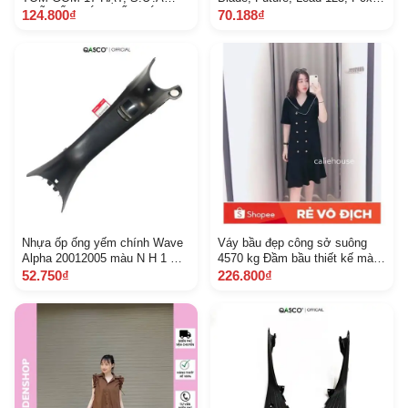
HẠŨ CỐC CÓ X UẤT HÓA
S H 125, S H 150,Sh Mode,
124.800₫
70.188₫
ĐƠN CÔ
Vision Q A17517 G GL J 00
Nhựa ốp ống yếm chính Wave
Váy bầu đẹp công sở suông
Alpha 20012005 màu N H 1 Q
4570 kg Đầm bầu thiết kế màu
A64320 K EV 900 Z B Z Z 5 5
đen,đỏ,xanh than
52.750₫
226.800₫
B