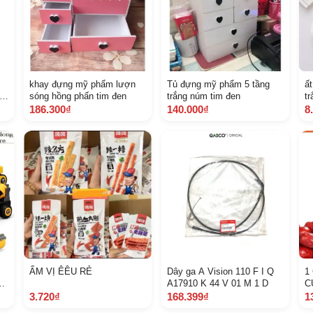
khay đựng mỹ phẩm lượn
Tủ đựng mỹ phẩm 5 tầng
ấ
 K
sóng hồng phấn tim đen
trắng núm tim đen
tr
co
186.300₫
140.000₫
8
H
ẨM VỊ ÊÊU RẺ
Dây ga A Vision 110 F I Q
1
h
A17910 K 44 V 01 M 1 D
C
3.720₫
168.399₫
1