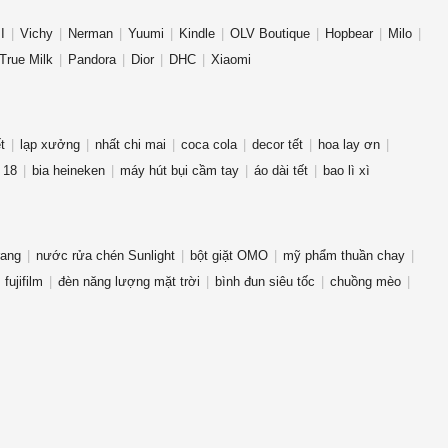
I
Vichy
Nerman
Yuumi
Kindle
OLV Boutique
Hopbear
Milo
True Milk
Pandora
Dior
DHC
Xiaomi
t
lạp xưởng
nhất chi mai
coca cola
decor tết
hoa lay ơn
 18
bia heineken
máy hút bụi cầm tay
áo dài tết
bao lì xì
rang
nước rửa chén Sunlight
bột giặt OMO
mỹ phẩm thuần chay
fujifilm
đèn năng lượng mặt trời
bình đun siêu tốc
chuồng mèo