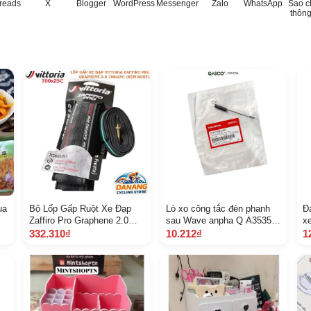
reads
X
Blogger
WordPress
Messenger
Zalo
WhatsApp
Sao c
thông
ua
Bộ Lốp Gấp Ruột Xe Đạp
Lò xo công tắc đèn phanh
Đa
Zaffiro Pro Graphene 2.0
sau Wave anpha Q A35357
x
700 x 25 C Tank Mềm, Độ
K RS 900 1416
9
332.310₫
10.212₫
1
Bền Cao, Bám Đường Tốt