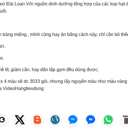
 xứ Đài Loan Với nguồn dinh dưỡng tổng hợp của các loại hạt 
uổi.
ráng miệng , mình cũng hay ăn bằng cách này, chỉ cần bỏ thêm 
ợi.
a.
mê tít, giảm cân, hay dân tập gym đều dùng được.
 4 màu sẽ dc 3033 gói, nhưng lấy nguyên màu như màu vàng 1k
ha VideoHangtieudung