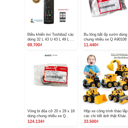
Điều khiển tivi Toshiba2 các
Bu lông bắt ốp sườn dùng
dòng 32 L 43 U 43 L 49 L 49
chung nhiều xe Q A90108
U 50 U 55 L 55 U Smart T V
TL 740 71
69.700₫
11.440₫
Hàng tốt
Vòng bi đũa cỡ 20 x 29 x 18
Hộp xe công trình tháo lắp
dùng chung nhiều xe Q
các chi tiết ảnh thật Khác
A91001 K CW 003 310
hàng chat chọn mẫu
124.134₫
33.500₫