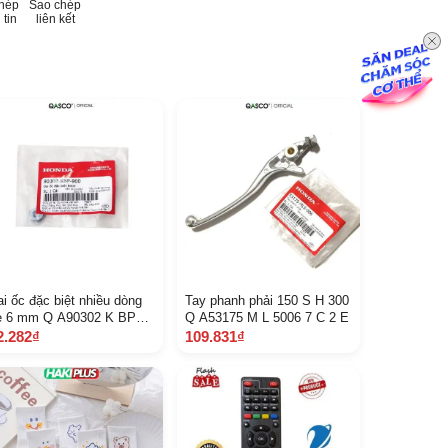
hép
Sao chép
 tin
liên kết
i ốc đặc biệt nhiều dòng
Tay phanh phải 150 S H 300
e 6 mm Q A90302 K BP
Q A53175 M L 5006 7 C 2 E
00 121
2.282₫
109.831₫