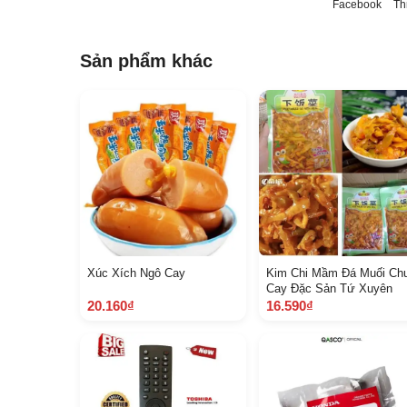
Facebook
Th
Sản phẩm khác
Xúc Xích Ngô Cay
Kim Chi Mầm Đá Muối Ch
Cay Đặc Sản Tứ Xuyên
20.160₫
16.590₫