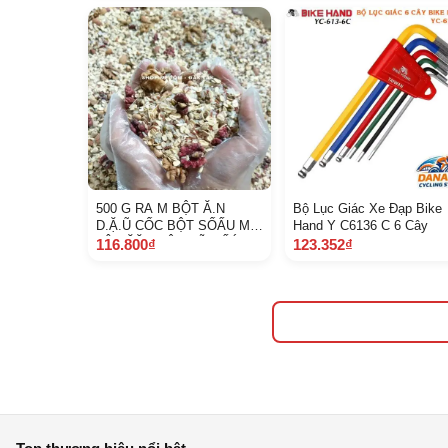
500 G RA M BỘT Ă.N
Bộ Lục Giác Xe Đạp Bike
D.Ặ.Ũ CỐC BỘT SỐẤU MỊN
Hand Y C6136 C 6 Cây
TẬP ĂẶC BỘT VỠ NẤÁO
116.800₫
123.352₫
MẸ TÔM CÓ X UẤT HÓA
ĐƠN CÔ