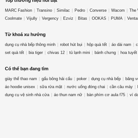
Top thương hiệu nổi bật
MARC Fashion
Transino
Similac
Pedro
Converse
Wacom
The 
Coolmate
Vijully
Vergency
Ezviz
Bitas
OOKAS
PUMA
Venta
Từ khoá xu hướng
dụng cụ nhà bếp thông minh
robot hút bụi
hộp quà tết
áo dài nam
c
set quà tết
bia tiger
chivas 12
tủ lạnh mini
bánh chưng
hoa tuyết
Có thể bạn đang tìm
giày thể thao nam
gấu bông hải cẩu
poker
dụng cụ nhà bếp
băng v
áo hoodie unisex
sữa rửa mặt
nước uống đóng chai
cần câu máy
dụng cụ vệ sinh nhà cửa
áo thun nam nữ
bàn phím cơ aula f75
ví d