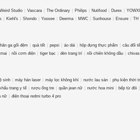
Weird Studio
Vascara
The Ordinary
Philips
Nutifood
Durex
YOWXI
s
Kiehl's
Shondo
Yoosee
Deerma
MWC
Sunhouse
Ensure
TH 
hăn ga gối đệm
quà tết
pepsi
áo dài
hộp đựng thực phẩm
câu đối tế
 mai
nồi cơm điện
tiger bạc
đèn trang trí
nồi chiên không dầu
chivas
ệ sinh
máy hàn laser
máy lọc không khí
nước lau sàn
phụ kiện thời t
khẩu trang y tế
rượu ống tre
quần jean nữ
nước hoa mini
bếp từ đôi
a nữ
điện thoại redmi turbo 4 pro