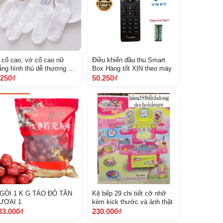
t cổ cao, vớ cổ cao nữ
Điều khiển đầu thu Smart
ắng hình thú dễ thương vải
Box Hàng tốt XỊN theo máy
tton co giãn thời trang
.250₫
50.250₫
àn Quốc T C 111
 GÓI 1 K G TÁO ĐỎ TÂN
Kệ bếp 29 chi tiết cỡ nhỡ
ƯƠẠI 1
kèm kick thước và ảnh thật
33.000₫
230.000₫