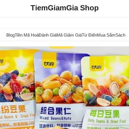
TiemGiamGia Shop
Blog
Tiền Mã Hoá
Đánh Giá
Mã Giảm Giá
Từ Điển
Mua Sắm
Sách