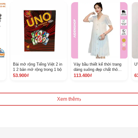
Bài mở rộng Tiếng Việt 2 in
Váy bầu thiết kế thời trang
Ư
1 2 bản mở rộng trong 1 bộ
dáng suông đẹp chất thô
hàn 4570 kg màu trắng
53.900₫
113.400₫
6
›
Xem thêm