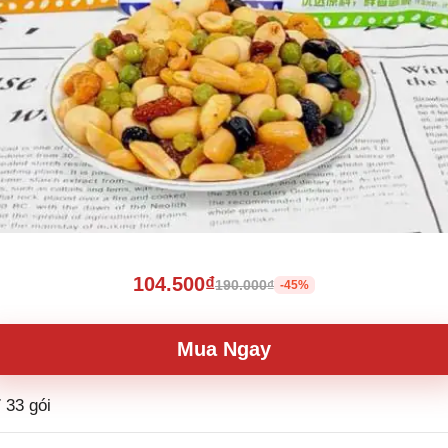
104.500₫
190.000₫
-45%
Mua Ngay
 33 gói