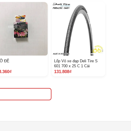
Ỡ ĐÊ
Lốp Vỏ xe đạp Deli Tire S
601 700 x 25 C 1 Cái
3.360₫
131.808₫