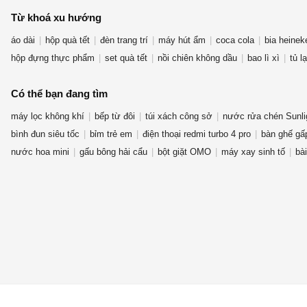
Từ khoá xu hướng
áo dài
hộp quà tết
đèn trang trí
máy hút ẩm
coca cola
bia heinek
hộp đựng thực phẩm
set quà tết
nồi chiên không dầu
bao lì xì
tủ l
Có thể bạn đang tìm
máy lọc không khí
bếp từ đôi
túi xách công sở
nước rửa chén Sunli
bình đun siêu tốc
bỉm trẻ em
điện thoại redmi turbo 4 pro
bàn ghế gấ
nước hoa mini
gấu bông hải cẩu
bột giặt OMO
máy xay sinh tố
bài