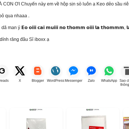
ƠI Chuyến này em về hộp sịn sò luôn ạ Kẹo dẻo sầu riên
bỏ qua nhaaa .
 𝗼𝗶𝗶𝗶 𝗰𝗮𝗶 𝗺𝘂𝗶𝗶𝗶 𝗻𝗼 𝘁𝗵𝗼𝗺𝗺 𝗼𝗶𝗶𝗶 𝗹𝗮 𝘁𝗵𝗼𝗺𝗺𝗺, 𝗹
dính răng đâu Sỉ iboxx ạ
reads
X
Blogger
WordPress
Messenger
Zalo
WhatsApp
Sao c
thông