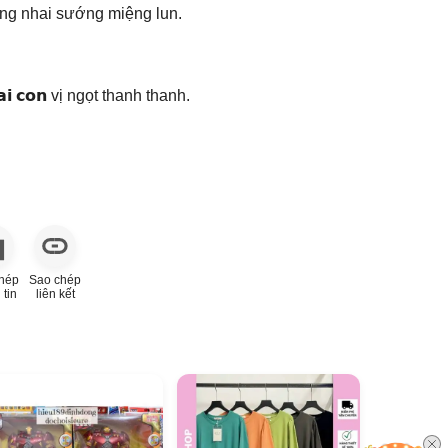
g nhai sướng miệng lun.
𝗮𝗶 𝗰𝗼𝗻 vị ngọt thanh thanh.
hép
Sao chép
 tin
liên kết