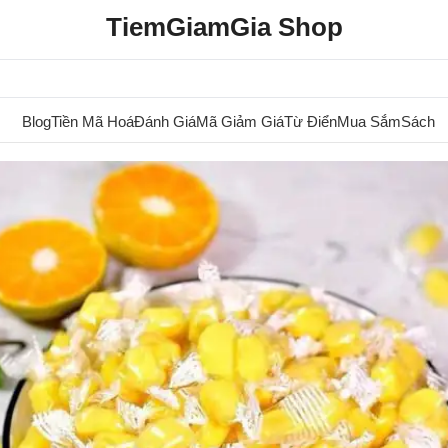
TiemGiamGia Shop
Blog
Tiền Mã Hoá
Đánh Giá
Mã Giảm Giá
Từ Điển
Mua Sắm
Sách