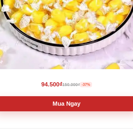
94.500₫
150.000₫
-37%
Mua Ngay