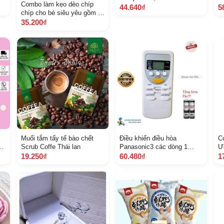
Combo làm kẹo dẻo chíp
Inverter các dòng A HA 9 12
44.640₫
5
chíp cho bé siêu yêu gồm 2
18000 B TU
khuôn hình khác nhau 1
35.200₫
bơm
Muối tắm tẩy tế bào chết
Điều khiển điều hòa
C
kế
Scrub Coffe Thái lan
Panasonic3 các dòng 1
Ư
chiều 2 chiều Inverter Hàng
19.250₫
60.480₫
1
tốt