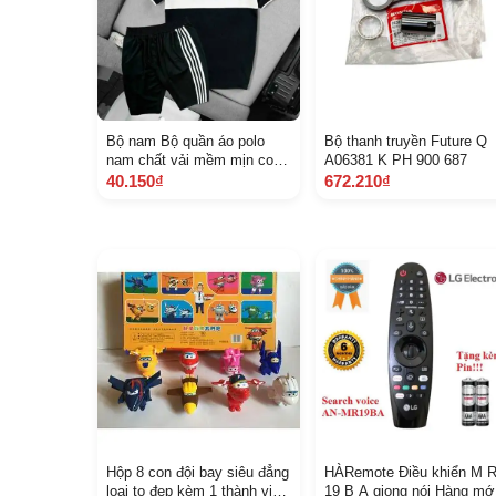
Bộ nam Bộ quần áo polo
Bộ thanh truyền Future Q
nam chất vải mềm mịn co
A06381 K PH 900 687
giãn thoáng mát,bộ quần áo
40.150₫
672.210₫
thể thao nam
Hộp 8 con đội bay siêu đẳng
HÀRemote Điều khiển M 
loại to đẹp kèm 1 thành viên
19 B A giọng nói Hàng mớ