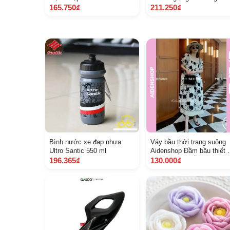
đội bay ảnh thật
100 Free ship Tặng Pin
165.750₫
211.250₫
Bình nước xe đạp nhựa
Váy bầu thời trang suông
Ultro Santic 550 ml
Aidenshop Đầm bầu thiết 
dự tiệc màu trắng
196.365₫
130.000₫