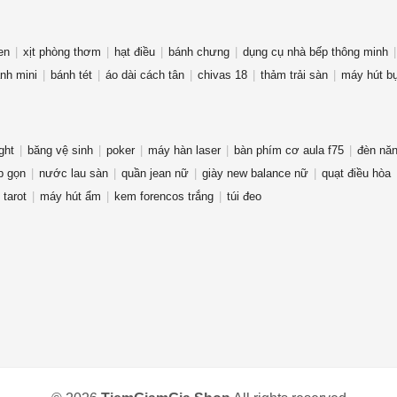
en
xịt phòng thơm
hạt điều
bánh chưng
dụng cụ nhà bếp thông minh
ạnh mini
bánh tét
áo dài cách tân
chivas 18
thảm trải sàn
máy hút bụ
ght
băng vệ sinh
poker
máy hàn laser
bàn phím cơ aula f75
đèn năn
p gọn
nước lau sàn
quần jean nữ
giày new balance nữ
quạt điều hòa
 tarot
máy hút ẩm
kem forencos trắng
túi đeo