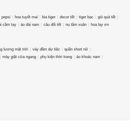
pepsi
hoa tuyết mai
bia tiger
decor tết
tiger bạc
giỏ quà tết
i cầm tay
áo dài nam
câu đối tết
nụ tầm xuân
hoa lay ơn
g lượng mặt trời
váy đầm dự tiệc
quần short nữ
máy giặt cửa ngang
phụ kiện thời trang
áo khoác nam