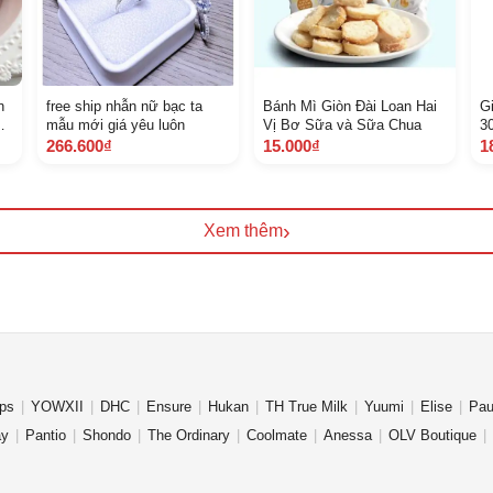
n
free ship nhẫn nữ bạc ta
Bánh Mì Giòn Đài Loan Hai
G
Mã
mẫu mới giá yêu luôn
Vị Bơ Sữa và Sữa Chua
3
5
266.600₫
15.000₫
1
›
Xem thêm
ips
YOWXII
DHC
Ensure
Hukan
TH True Milk
Yuumi
Elise
Pau
ay
Pantio
Shondo
The Ordinary
Coolmate
Anessa
OLV Boutique