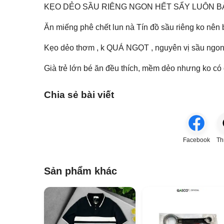
KẸO DẺO SẦU RIÊNG NGON HẾT SẨY LUÔN BÀ CON 
Ăn miếng phê chết lun nà Tín đồ sầu riêng ko nên 
Kẹo dẻo thơm , k QUÁ NGỌT , nguyên vị sầu ngon dã man ý 𝗘
Già trẻ lớn bé ăn đều thích, mềm dẻo nhưng ko có 
Chia sẻ bài viết
Facebook
Th
Sản phẩm khác