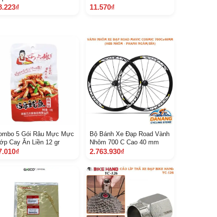
8.223₫
11.570₫
ombo 5 Gói Râu Mực Mực
Bộ Bánh Xe Đạp Road Vành
ớp Cay Ăn Liền 12 gr
Nhôm 700 C Cao 40 mm
7.010₫
2.763.930₫