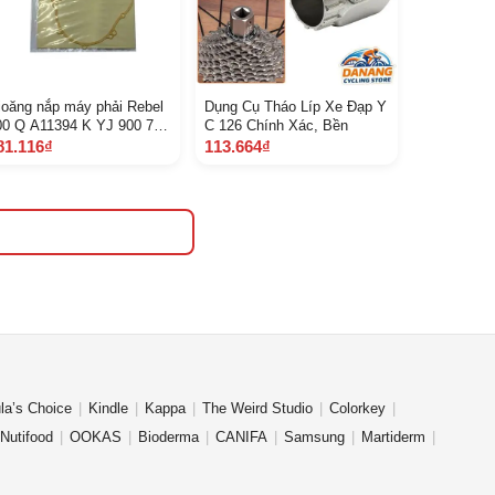
ioăng nắp máy phải Rebel
Dụng Cụ Tháo Líp Xe Đạp Y
00 Q A11394 K YJ 900 7 A
C 126 Chính Xác, Bền
 G
81.116₫
113.664₫
la’s Choice
Kindle
Kappa
The Weird Studio
Colorkey
Nutifood
OOKAS
Bioderma
CANIFA
Samsung
Martiderm