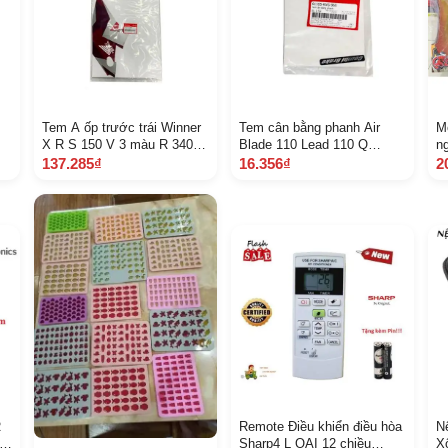
Tem A ốp trước trái Winner
Tem cân bằng phanh Air
M
X R S 150 V 3 màu R 340 Q
Blade 110 Lead 110 Q
n
A86642 K 56 V 80 Z A 7 B 3
A61105 K VG 960 1161
ả
137.285₫
16.356₫
2
B
m
R
Remote Điều khiển điều hòa
N
i
Sharp4 L OẠI 12 chiều
X