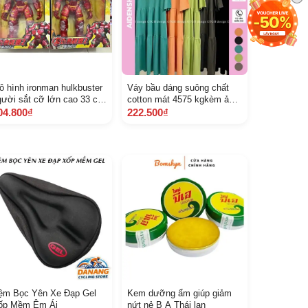
ô hình ironman hulkbuster
Váy bầu dáng suông chất
gười sắt cỡ lớn cao 33 cm
cotton mát 4575 kgkèm ảnh
nh thật khách chat chọn
thật
04.800₫
222.500₫
ẫu
ệm Bọc Yên Xe Đạp Gel
Kem dưỡng ẩm giúp giảm
ốp Mềm Êm Ái
nứt nẻ B A Thái lan