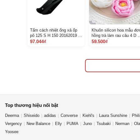
Tấm cách nhiệt ống xả ốp
Khuôn silicon hoa mẫu đơ
pô 125 S H 150 20162019 Q
hồng trà làm rau câu 4 D 
A18318 K 77 V 00 5 B 3 C
M D 8 mẫu hoa hồng trà
97.044₫
59.500₫
trung
Top thương hiệu nổi bật
Deerma
Shiseido
adidas
Converse
Kiehl's
Laura Sunshine
Phil
Vergency
New Balance
Elly
PUMA
Juno
Tsubaki
Nerman
Ol
Yoosee