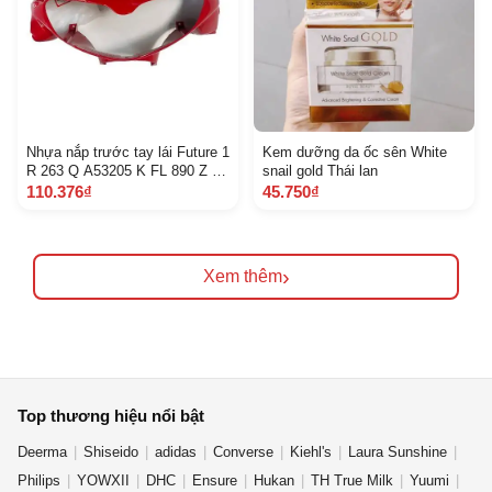
Nhựa nắp trước tay lái Future 1
Kem dưỡng da ốc sên White
R 263 Q A53205 K FL 890 Z E
snail gold Thái lan
5 D 3 C
110.376₫
45.750₫
›
Xem thêm
Top thương hiệu nổi bật
Deerma
Shiseido
adidas
Converse
Kiehl's
Laura Sunshine
Philips
YOWXII
DHC
Ensure
Hukan
TH True Milk
Yuumi