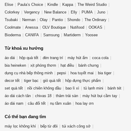
Elise
Paula’s Choice
Kindle
Kappa
The Weird Studio
Colorkey
Vergency
New Balance
Elly
PUMA
Juno
Tsubaki
Nerman
Olay
Pantio
Shondo
The Ordinary
Coolmate
Anessa
OLV Boutique
Nutifood
OOKAS
Bioderma
CANIFA
Samsung
Martiderm
Yoosee
Từ khoá xu hướng
áo dài
hộp quà tết
đèn trang trí
máy hút ẩm
coca cola
bia heineken
xịt phòng thơm
hạt điều
bánh chưng
dụng cụ nhà bếp thông minh
pepsi
hoa tuyết mai
bia tiger
decor tết
tiger bạc
giỏ quà tết
hộp đựng thực phẩm
set quà tết
nồi chiên không dầu
bao lì xì
tủ lạnh mini
bánh tét
áo dài cách tân
chivas 18
thảm trải sàn
máy hút bụi cầm tay
áo dài nam
câu đối tết
nụ tầm xuân
hoa lay ơn
Có thể bạn đang tìm
máy lọc không khí
bếp từ đôi
túi xách công sở