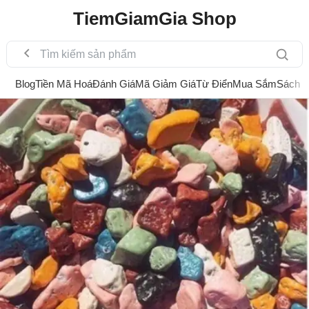
TiemGiamGia Shop
Blog
Tiền Mã Hoá
Đánh Giá
Mã Giảm Giá
Từ Điển
Mua Sắm
Sách