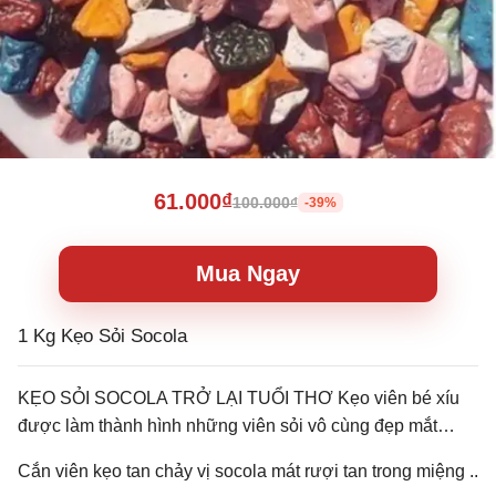
61.000₫
100.000₫
-39%
Mua Ngay
1 Kg Kẹo Sỏi Socola
KẸO SỎI SOCOLA TRỞ LẠI TUỔI THƠ Kẹo viên bé xíu
được làm thành hình những viên sỏi vô cùng đẹp mắt…
Cắn viên kẹo tan chảy vị socola mát rượi tan trong miệng ..