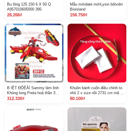
Bu lông 125 150 6 X 50 Q
Mẫu mớidate mớiLysin bộtviên
A957010605000 395
Bioisland
26.266₫
156.750₫
B IỆT ĐỘÊÂÍ Sammy lém lỉnh
Khuôn bánh cuốn điều chỉnh to
Khủng long Preta hoả thần 3
nhỏ 2 v size nồi 2731 cm mã B
304005
C 2 V 27
312.330₫
80.100₫