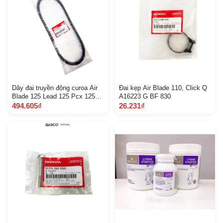
Dây đai truyền động curoa Air
Đai kẹp Air Blade 110, Click Q
Blade 125 Lead 125 Pcx 125
A16223 G BF 830
Sh Mode 125 Q A23100 K ZR
494.605₫
26.231₫
601 8 C 4 D