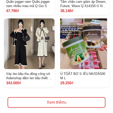
Quần jogger nam Quần jogger
Tấm chặn cam giảm áp Dream,
nam nhiều màu mã Q Gio S
Future, Wave Q A14150 G N
5911 1647
47.790₫
38.148₫
Váy len bầu thu đông công sở
Ủ TÓẤT BƠ S IÊU MƯỢÁ500
Aidenshop đầm len bầu thiết kế
M L
dài
343.000₫
29.250₫
›
Xem thêm