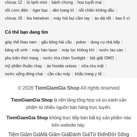
chivas 12
tủ lạnh mini
bánh chưng
hoa tuyết mai
nồi cơm điện
tiger bạc
đèn trang trí
nồi chiên không dầu
chivas 18
bia heineken
máy hút bụi cầm tay
áo dài tết
bao lì xì
Có thể bạn đang tìm
giày thể thao nam
gấu bông hải cẩu
poker
dụng cụ nhà bếp
băng vệ sinh
máy hàn laser
máy lọc không khí
nước lau sàn
phụ kiện thời trang
nước rửa chén Sunlight
bột giặt OMO
mỹ phẩm thuần chay
áo hoodie unisex
sữa rửa mặt
nước uống đóng chai
cần câu máy
khẩu trang y tế
rượu ống tre
quần jean nữ
nước hoa mini
bếp từ đôi
fujifilm
© 2026
TiemGiamGia Shop
All rights reserved
đèn năng lượng mặt trời
bình đun siêu tốc
chuồng mèo
dụng cụ vệ sinh nhà cửa
áo thun nam nữ
bàn phím cơ aula f75
TiemGiamGia Shop
là nền tảng tổng hợp và so sánh sản
ví da nữ
điện thoại redmi turbo 4 pro
phẩm từ nhiều nguồn bán hàng trực tuyến.
TiemGiamGia Shop
không trực tiếp bán bất kỳ sản phẩm nào
trên website này.
Tiệm Giảm Giá
Mã Giảm Giá
Đánh Giá
Từ Điển
Đời Sống