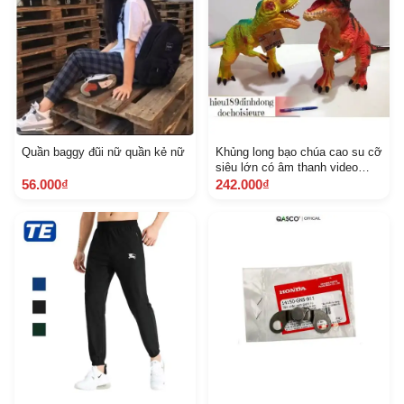
Quần baggy đũi nữ quần kẻ nữ
Khủng long bạo chúa cao su cỡ
siêu lớn có âm thanh video
kèm ảnh thật Khách chat chọn
56.000₫
242.000₫
mẫu hoặc shop gửi mẫu ngẫu
nhiên