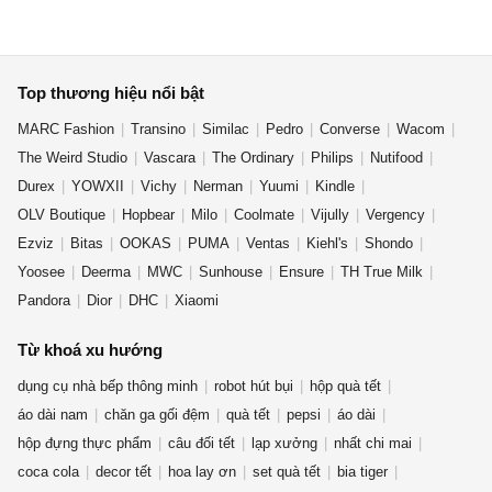
Top thương hiệu nổi bật
MARC Fashion
Transino
Similac
Pedro
Converse
Wacom
The Weird Studio
Vascara
The Ordinary
Philips
Nutifood
Durex
YOWXII
Vichy
Nerman
Yuumi
Kindle
OLV Boutique
Hopbear
Milo
Coolmate
Vijully
Vergency
Ezviz
Bitas
OOKAS
PUMA
Ventas
Kiehl's
Shondo
Yoosee
Deerma
MWC
Sunhouse
Ensure
TH True Milk
Pandora
Dior
DHC
Xiaomi
Từ khoá xu hướng
dụng cụ nhà bếp thông minh
robot hút bụi
hộp quà tết
áo dài nam
chăn ga gối đệm
quà tết
pepsi
áo dài
hộp đựng thực phẩm
câu đối tết
lạp xưởng
nhất chi mai
coca cola
decor tết
hoa lay ơn
set quà tết
bia tiger