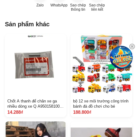
Zalo
WhatsApp
Sao chép
Sao chép
thông tin
liên kết
Sản phẩm khác
Chốt A thanh để chân xe ga
bộ 12 xe môi trường công trình
nhiều dòng xe Q A9501581000
bánh đà đồ chơi cho bé
309
14.288₫
188.800₫