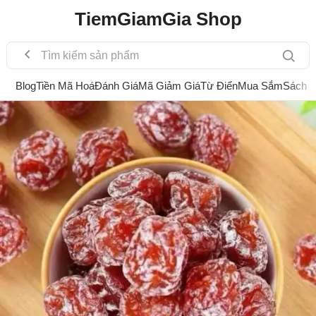
TiemGiamGia Shop
Blog
Tiền Mã Hoá
Đánh Giá
Mã Giảm Giá
Từ Điển
Mua Sắm
Sách