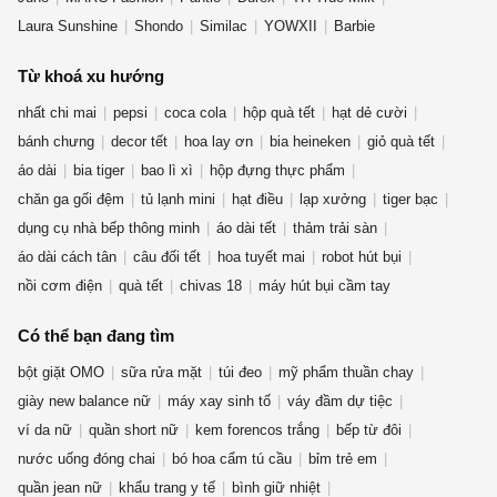
Laura Sunshine
Shondo
Similac
YOWXII
Barbie
Từ khoá xu hướng
nhất chi mai
pepsi
coca cola
hộp quà tết
hạt dẻ cười
bánh chưng
decor tết
hoa lay ơn
bia heineken
giỏ quà tết
áo dài
bia tiger
bao lì xì
hộp đựng thực phẩm
chăn ga gối đệm
tủ lạnh mini
hạt điều
lạp xưởng
tiger bạc
dụng cụ nhà bếp thông minh
áo dài tết
thảm trải sàn
áo dài cách tân
câu đối tết
hoa tuyết mai
robot hút bụi
nồi cơm điện
quà tết
chivas 18
máy hút bụi cầm tay
Có thể bạn đang tìm
bột giặt OMO
sữa rửa mặt
túi đeo
mỹ phẩm thuần chay
giày new balance nữ
máy xay sinh tố
váy đầm dự tiệc
ví da nữ
quần short nữ
kem forencos trắng
bếp từ đôi
nước uống đóng chai
bó hoa cẩm tú cầu
bỉm trẻ em
quần jean nữ
khẩu trang y tế
bình giữ nhiệt