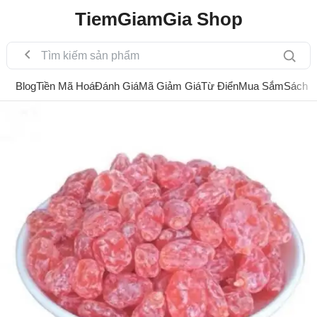
TiemGiamGia Shop
Blog
Tiền Mã Hoá
Đánh Giá
Mã Giảm Giá
Từ Điển
Mua Sắm
Sách