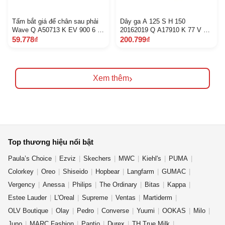
Tấm bắt giá để chân sau phải
Dây ga A 125 S H 150
Wave Q A50713 K EV 900 6 C
20162019 Q A17910 K 77 V 01
2 F
M 1 E
59.778₫
200.799₫
›
Xem thêm
Top thương hiệu nổi bật
Paula’s Choice
Ezviz
Skechers
MWC
Kiehl's
PUMA
Colorkey
Oreo
Shiseido
Hopbear
Langfarm
GUMAC
Vergency
Anessa
Philips
The Ordinary
Bitas
Kappa
Estee Lauder
L'Oreal
Supreme
Ventas
Martiderm
OLV Boutique
Olay
Pedro
Converse
Yuumi
OOKAS
Milo
Juno
MARC Fashion
Pantio
Durex
TH True Milk