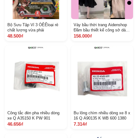
Bộ Sưu Tập Vỉ 3 ÒÊẾloại rẻ
Váy bầu thời trang Aidenshop
chất lượng vừa phải
Đầm bầu thiết kế công sở dáng
suông 4568 kg V B 023
48.500₫
156.000₫
Công tắc đèn pha nhiều dòng
Bu lông chìm nhiều dòng xe 8 x
xe Q A35150 K PW 901
16 Q A90135 K WB 600 1380
46.656₫
7.314₫