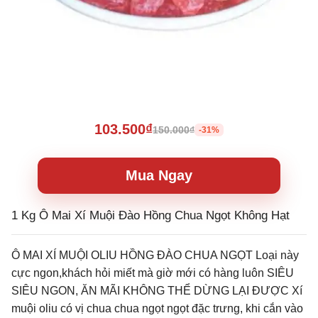
103.500₫
150.000₫
-31%
Mua Ngay
1 Kg Ô Mai Xí Muội Đào Hồng Chua Ngọt Không Hạt
Ô MAI XÍ MUỘI OLIU HỒNG ĐÀO CHUA NGỌT Loại này
cực ngon,khách hỏi miết mà giờ mới có hàng luôn SIÊU
SIÊU NGON, ĂN MÃI KHÔNG THỂ DỪNG LẠI ĐƯỢC Xí
muội oliu có vị chua chua ngọt ngọt đặc trưng, khi cắn vào