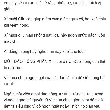
em này sẽ có cảm giác ê răng nhè nhẹ, cực kích thích vị
giác.
Xí muội Oliu còn giúp giảm cảm giác ngưa cổ, ho, khó chịu
khi viêm họng.
Xí muội oliu mặn không hạt, loại này ngon nhức nách luôn
mấy chị.
Ai đắng miệng hay nghén ăn này khỏi chê luôn.
MỨT ĐÀO HỒNG PHẤN Xí muội ô mai Đào Hồng quả thịt
to ruột bự.
Vị chua chua ngọt ngọt của trái đào làm ta dễ siêu lòng bất
cứ ai.
Ngậm một viên omai đào hồng, từ từ thưởng thức hương
vị ngọt ngào mà quyến rũ Vị chua chua giòn ngọt đậm đà
làm ta siêu lòng vì độ ngon ngất ngây Thích hợp ăn vặt,