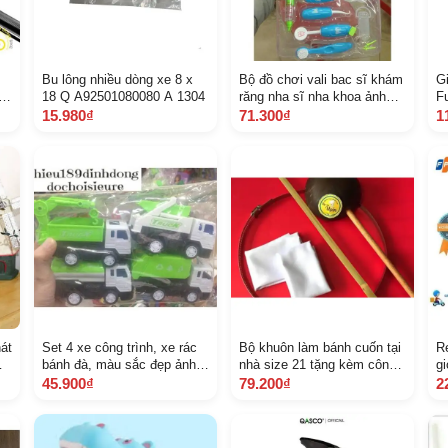
Bu lông nhiều dòng xe 8 x
Bộ đồ chơi vali bac sĩ khám
G
n
18 Q A92501080080 A 1304
răng nha sĩ nha khoa ảnh
F
thật
6
15.980₫
71.300₫
1
át
Set 4 xe công trình, xe rác
Bộ khuôn làm bánh cuốn tại
R
bánh đà, màu sắc đẹp ảnh
nhà size 21 tặng kèm công
g
in
thật
thức
2
45.900₫
79.200₫
2
X