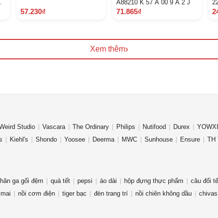
ực
A88210 K 57 A 00 9 A 2 J
2
57.230₫
71.865₫
2
›
Xem thêm
Weird Studio
Vascara
The Ordinary
Philips
Nutifood
Durex
YOWXI
s
Kiehl's
Shondo
Yoosee
Deerma
MWC
Sunhouse
Ensure
TH 
hăn ga gối đệm
quà tết
pepsi
áo dài
hộp đựng thực phẩm
câu đối tế
 mai
nồi cơm điện
tiger bạc
đèn trang trí
nồi chiên không dầu
chivas