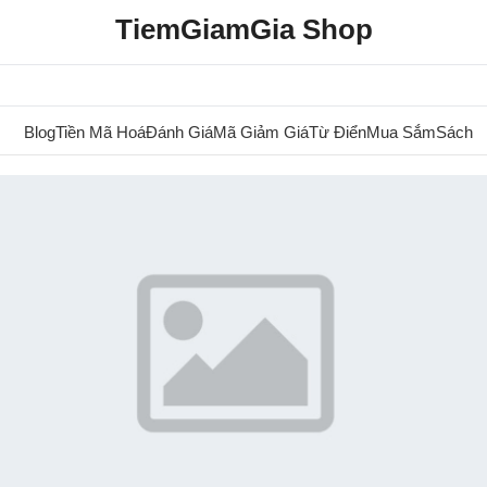
TiemGiamGia Shop
Blog
Tiền Mã Hoá
Đánh Giá
Mã Giảm Giá
Từ Điển
Mua Sắm
Sách