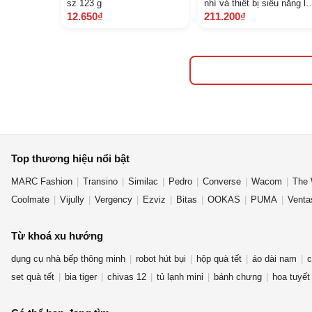
sz 123 g
nhí và thiết bị siêu năng l
khủng long 3
12.650₫
211.200₫
Top thương hiệu nổi bật
MARC Fashion
Transino
Similac
Pedro
Converse
Wacom
The 
Coolmate
Vijully
Vergency
Ezviz
Bitas
OOKAS
PUMA
Venta
Từ khoá xu hướng
dụng cụ nhà bếp thông minh
robot hút bụi
hộp quà tết
áo dài nam
c
set quà tết
bia tiger
chivas 12
tủ lạnh mini
bánh chưng
hoa tuyết