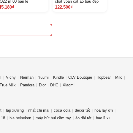
2022 m 00 bán lẻ
chất voan cát áo bầu đẹp
45.180₫
122.500₫
I
Vichy
Nerman
Yuumi
Kindle
OLV Boutique
Hopbear
Milo
True Milk
Pandora
Dior
DHC
Xiaomi
t
lạp xưởng
nhất chi mai
coca cola
decor tết
hoa lay ơn
 18
bia heineken
máy hút bụi cầm tay
áo dài tết
bao lì xì