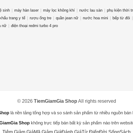
ệ sinh
máy hàn laser
máy lọc không khí
nước lau sàn
phụ kiện thời t
khẩu trang y tế
rượu ống tre
quần jean nữ
nước hoa mini
bếp từ đôi
a nữ
điện thoại redmi turbo 4 pro
© 2026
TiemGiamGia Shop
All rights reserved
Shop
là nền tảng tổng hợp và so sánh sản phẩm từ nhiều nguồn bán 
GiamGia Shop
không trực tiếp bán bất kỳ sản phẩm nào trên websit
Tiệm Giảm Giá
Mã Giảm Giá
Đánh Giá
Từ Điển
Đời Sống
Sách