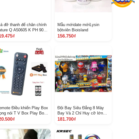
iá đỡ thanh để chân chính
Mẫu mớidate mớiLysin
uture Q A50605 K PH 900
bộtviên Bioisland
 B 4 G
19.475₫
156.750₫
emote Điều khiển Play Box
Đội Bay Siêu Đẳng 8 Máy
iọng nói T V Box Play Box
Bay Và 2 Chỉ Huy cỡ lớn
018, 2019, 2020 Hàng mới
ảnh thật
20.500₫
181.700₫
ỊN