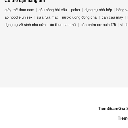
Có thể bạn đang tìm
giày thể thao nam
gấu bông hải cẩu
poker
dụng cụ nhà bếp
băng v
áo hoodie unisex
sữa rửa mặt
nước uống đóng chai
cần câu máy
dụng cụ vệ sinh nhà cửa
áo thun nam nữ
bàn phím cơ aula f75
ví d
TiemGiamGia 
Tiem