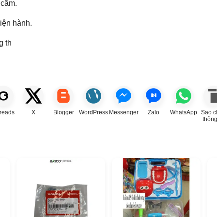
 cầm.
hiện hành.
g th
reads
X
Blogger
WordPress
Messenger
Zalo
WhatsApp
Sao c
thông