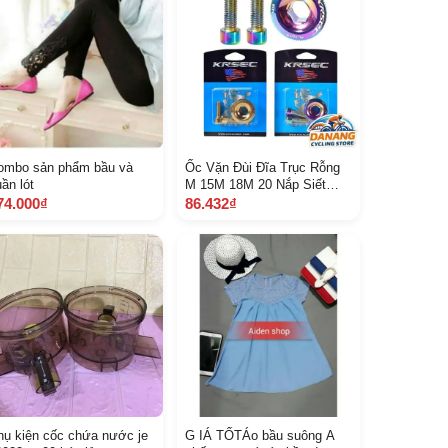
ombo sản phẩm bầu và
Ốc Vặn Đùi Đĩa Trục Rỗng
ần lót
M 15M 18M 20 Nắp Siết
Crank Xe Đạp
74.000₫
86.432₫
hụ kiện cốc chứa nước je
G IÁ TỐTÁo bầu suông A