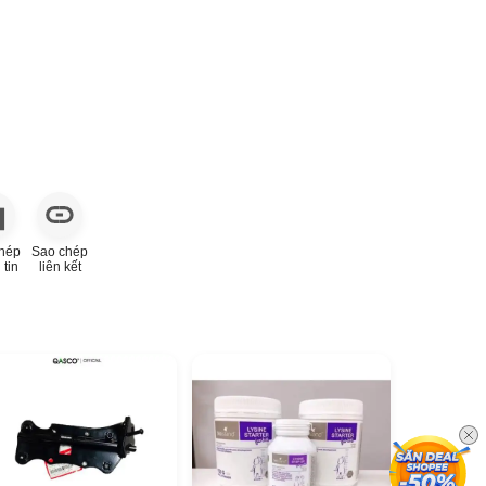
hép
Sao chép
 tin
liên kết