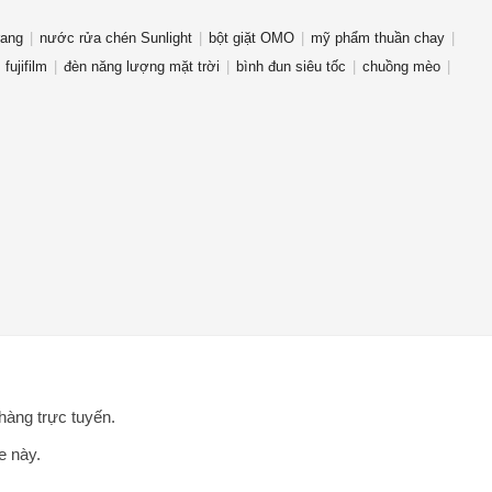
rang
nước rửa chén Sunlight
bột giặt OMO
mỹ phẩm thuần chay
fujifilm
đèn năng lượng mặt trời
bình đun siêu tốc
chuồng mèo
hàng trực tuyến.
e này.