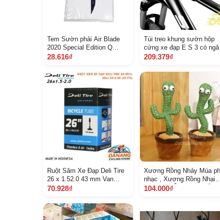
Tem Sườn phải Air Blade
Túi treo khung sườn hộp
2020 Special Edition Q
cứng xe đạp E S 3 có ngă
A86656 K 1 F V 10 Z A 80
điện thoại
28.616₫
209.379₫
Ruột Săm Xe Đạp Deli Tire
Xương Rồng Nhảy Múa ph
26 x 1.52.0 43 mm Van
nhạc , Xương Rồng Nhại
Pháp Van Xe Đạp
Tiếng Ghi Âm Loại 1 sẵn p
70.928₫
104.000₫
sạc