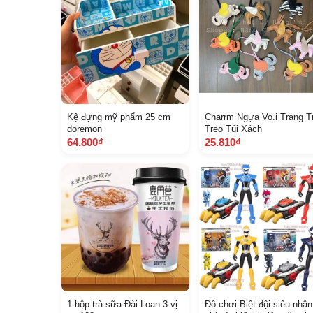
Kệ đựng mỹ phẩm 25 cm
Charrm Ngựa Vo.i Trang Tr
doremon
Treo Túi Xách
64.800₫
25.810₫
1 hộp trà sữa Đài Loan 3 vị
Đồ chơi Biệt đội siêu nhân