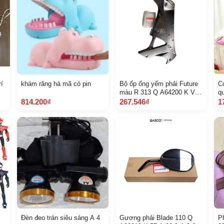
í
khám răng hà mã có pin
Bộ ốp ống yếm phải Future
C
màu R 313 Q A64200 K VL
qu
V 40 Z A
814.200₫
267.546₫
1
Đèn đeo trán siêu sáng A 4
Gương phải Blade 110 Q
P