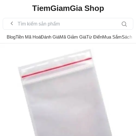
TiemGiamGia Shop
Blog
Tiền Mã Hoá
Đánh Giá
Mã Giảm Giá
Từ Điển
Mua Sắm
Sách