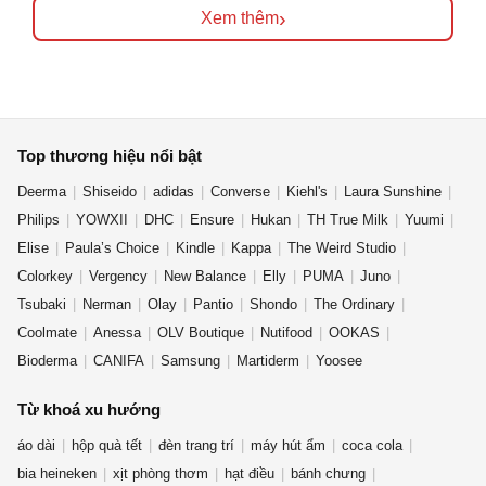
›
Xem thêm
Top thương hiệu nổi bật
Deerma
Shiseido
adidas
Converse
Kiehl's
Laura Sunshine
Philips
YOWXII
DHC
Ensure
Hukan
TH True Milk
Yuumi
Elise
Paula’s Choice
Kindle
Kappa
The Weird Studio
Colorkey
Vergency
New Balance
Elly
PUMA
Juno
Tsubaki
Nerman
Olay
Pantio
Shondo
The Ordinary
Coolmate
Anessa
OLV Boutique
Nutifood
OOKAS
Bioderma
CANIFA
Samsung
Martiderm
Yoosee
Từ khoá xu hướng
áo dài
hộp quà tết
đèn trang trí
máy hút ẩm
coca cola
bia heineken
xịt phòng thơm
hạt điều
bánh chưng