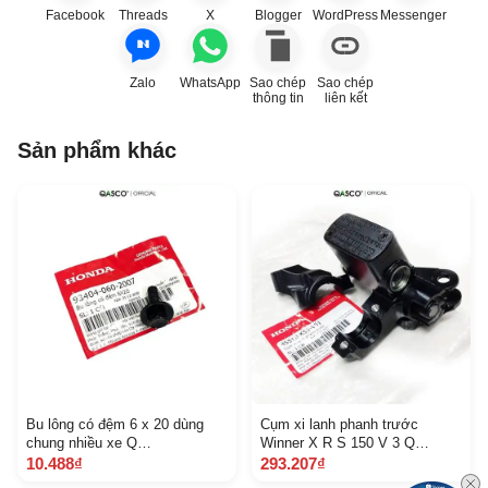
Facebook
Threads
X
Blogger
WordPress
Messenger
Zalo
WhatsApp
Sao chép
Sao chép
thông tin
liên kết
Sản phẩm khác
Bu lông có đệm 6 x 20 dùng
Cụm xi lanh phanh trước
chung nhiều xe Q
Winner X R S 150 V 3 Q
A934040602007 1245
A45510 K 56 V 51 8 B 4 K
10.488₫
293.207₫