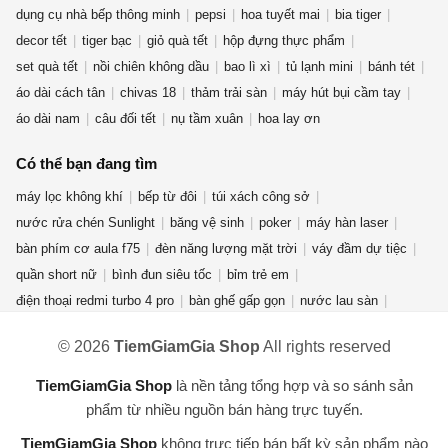
dụng cụ nhà bếp thông minh
pepsi
hoa tuyết mai
bia tiger
decor tết
tiger bạc
giỏ quà tết
hộp đựng thực phẩm
set quà tết
nồi chiên không dầu
bao lì xì
tủ lạnh mini
bánh tét
áo dài cách tân
chivas 18
thảm trải sàn
máy hút bụi cầm tay
áo dài nam
câu đối tết
nụ tầm xuân
hoa lay ơn
Có thể bạn đang tìm
máy lọc không khí
bếp từ đôi
túi xách công sở
nước rửa chén Sunlight
băng vệ sinh
poker
máy hàn laser
bàn phím cơ aula f75
đèn năng lượng mặt trời
váy đầm dự tiệc
quần short nữ
bình đun siêu tốc
bỉm trẻ em
điện thoại redmi turbo 4 pro
bàn ghế gấp gọn
nước lau sàn
quần jean nữ
giày new balance nữ
quạt điều hòa
© 2026
TiemGiamGia Shop
All rights reserved
máy giặt cửa ngang
phụ kiện thời trang
áo khoác nam
nước hoa mini
gấu bông hải cẩu
bột giặt OMO
máy xay sinh tố
TiemGiamGia Shop
là nền tảng tổng hợp và so sánh sản
bài tarot
máy hút ẩm
kem forencos trắng
túi đeo
phẩm từ nhiều nguồn bán hàng trực tuyến.
TiemGiamGia Shop
không trực tiếp bán bất kỳ sản phẩm nào