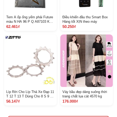
Tem A ốp ống yếm phải Future
Điều khiển đầu thu Smart Box
màu N HA 96 P Q A87103 K
Hàng tốt XỊN theo máy
YL 900 Z C
62.461₫
50.250₫
Líp Rời Cho Líp Thả Xe Đạp 11
Váy bầu đẹp dáng suông thời
T 12 T 13 T Dùng Cho 8 S 9 S
trang chất lụa cát 4570 kg
10 S 11 S 12 S
56.147₫
176.000₫