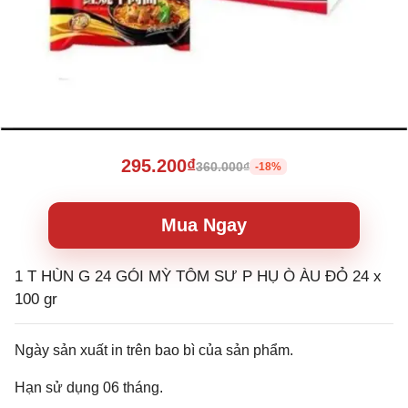
295.200₫
360.000₫
-18%
Mua Ngay
1 T HÙN G 24 GÓI MỲ TÔM SƯ P HỤ Ò ÀU ĐỎ 24 x
100 gr
Ngày sản xuất in trên bao bì của sản phẩm.
Hạn sử dụng 06 tháng.