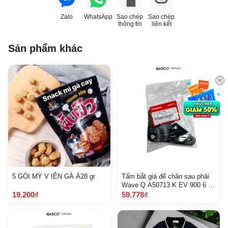
Zalo
WhatsApp
Sao chép
Sao chép
thông tin
liên kết
Sản phẩm khác
5 GÓI MỲ V IÊN GÀ Á28 gr
Tấm bắt giá để chân sau phải
Wave Q A50713 K EV 900 6 C
2 F
19.200₫
59.778₫