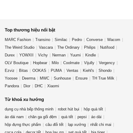
Top thương hiệu nổi bật
MARC Fashion
Transino
Similac
Pedro
Converse
Wacom
The Weird Studio
Vascara
The Ordinary
Philips
Nutifood
Durex
YOWXII
Vichy
Nerman
Yuumi
Kindle
OLV Boutique
Hopbear
Milo
Coolmate
Vijully
Vergency
Ezviz
Bitas
OOKAS
PUMA
Ventas
Kiehl's
Shondo
Yoosee
Deerma
MWC
Sunhouse
Ensure
TH True Milk
Pandora
Dior
DHC
Xiaomi
Từ khoá xu hướng
dụng cụ nhà bếp thông minh
robot hút bụi
hộp quà tết
áo dài nam
chăn ga gối đệm
quà tết
pepsi
áo dài
hộp đựng thực phẩm
câu đối tết
lạp xưởng
nhất chi mai
coca cola
decor tết
hoa lay ơn
set quà tết
bia tiger