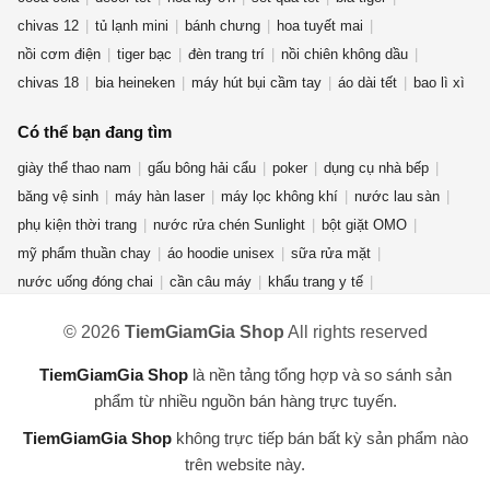
chivas 12
tủ lạnh mini
bánh chưng
hoa tuyết mai
nồi cơm điện
tiger bạc
đèn trang trí
nồi chiên không dầu
chivas 18
bia heineken
máy hút bụi cầm tay
áo dài tết
bao lì xì
Có thể bạn đang tìm
giày thể thao nam
gấu bông hải cẩu
poker
dụng cụ nhà bếp
băng vệ sinh
máy hàn laser
máy lọc không khí
nước lau sàn
phụ kiện thời trang
nước rửa chén Sunlight
bột giặt OMO
mỹ phẩm thuần chay
áo hoodie unisex
sữa rửa mặt
nước uống đóng chai
cần câu máy
khẩu trang y tế
rượu ống tre
quần jean nữ
nước hoa mini
bếp từ đôi
fujifilm
© 2026
TiemGiamGia Shop
All rights reserved
đèn năng lượng mặt trời
bình đun siêu tốc
chuồng mèo
dụng cụ vệ sinh nhà cửa
áo thun nam nữ
bàn phím cơ aula f75
TiemGiamGia Shop
là nền tảng tổng hợp và so sánh sản
ví da nữ
điện thoại redmi turbo 4 pro
phẩm từ nhiều nguồn bán hàng trực tuyến.
TiemGiamGia Shop
không trực tiếp bán bất kỳ sản phẩm nào
trên website này.