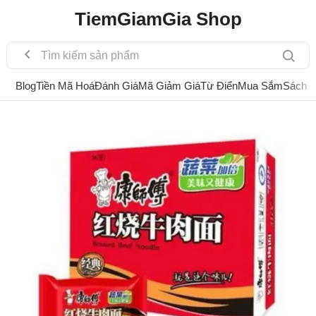
TiemGiamGia Shop
Blog
Tiền Mã Hoá
Đánh Giá
Mã Giảm Giá
Từ Điển
Mua Sắm
Sách