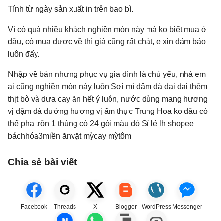
Tính từ ngày sản xuất in trên bao bì.
Vì có quá nhiều khách nghiền món này mà ko biết mua ở
đâu, có mua được về thì giá cũng rất chát, e xin đảm bảo
luôn đấy.
Nhập về bán nhưng phục vụ gia đình là chủ yếu, nhà em
ai cũng nghiền món này luôn Sợi mì đậm đà dai dai thêm
thịt bò và dưa cay ăn hết ý luôn, nước dùng mang hương
vị đậm đà đướng hương vị ẩm thực Trung Hoa ko đâu có
thể pha trộn 1 thùng có 24 gói màu đỏ Sỉ lẻ lh shopee
báchhóa3miền ănvặt mỳcay mỳtôm
Chia sẻ bài viết
Facebook
Threads
X
Blogger
WordPress
Messenger