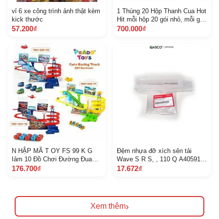
vỉ 6 xe công trình ảnh thật kèm
1 Thùng 20 Hộp Thanh Cua Hot
kick thước
Hit mỗi hộp 20 gói nhỏ, mỗi gói
14 gr
57.200₫
700.000₫
N HẬP MÃ T OY FS 99 K G
Đệm nhựa đỡ xích sên tải
Iảm 10 Đồ Chơi Đường Đua
Wave S R S, , 110 Q A40591 K
Lốc Xoáy Cỡ Lớn chủ đề M C
WW 600 6 C 4 B
176.700₫
17.672₫
Queen, tàu Thomas tặng pin
shop gửi ngẫu nhiên
›
Xem thêm