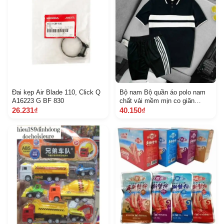
Đai kẹp Air Blade 110, Click Q
Bộ nam Bộ quần áo polo nam
A16223 G BF 830
chất vải mềm mịn co giãn
thoáng mát,bộ quần áo thể thao
26.231₫
40.150₫
nam