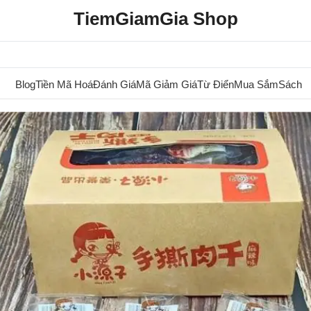
TiemGiamGia Shop
Blog
Tiền Mã Hoá
Đánh Giá
Mã Giảm Giá
Từ Điển
Mua Sắm
Sách