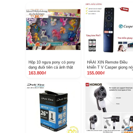
Hộp 10 ngựa pony có pony
HÀẠI XỊN Remote Điều
dạng đuôi tiên cá ảnh thật
khiển T V Casper giọng nó
Hàng mới 100 Tặng PinM
163.800₫
155.000₫
1