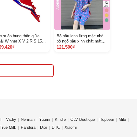
hựa ốp bụng thân giữa
Bộ bầu lanh lửng mặc nhà
hải Winner X V 2 R S 150
bộ ngố bầu xinh chất mát
 3 Đỏ R 389 Q A64325 K
nhiều vân
69.420₫
121.500₫
6 V 70 Z B Z Z 7 6 A
I
Vichy
Nerman
Yuumi
Kindle
OLV Boutique
Hopbear
Milo
True Milk
Pandora
Dior
DHC
Xiaomi