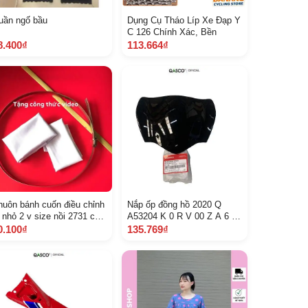
uần ngố bầu
Dụng Cụ Tháo Líp Xe Đạp Y
C 126 Chính Xác, Bền
8.400₫
113.664₫
huôn bánh cuốn điều chỉnh
Nắp ốp đồng hồ 2020 Q
 nhỏ 2 v size nồi 2731 cm
A53204 K 0 R V 00 Z A 6 C
ã B C 2 V 27
6 C
0.100₫
135.769₫