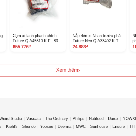
ng
Cụm xi lanh phanh chính
Nắp đèn xi Nhan trước phải
N
Future Q A45510 K FL 831
Future Neo Q A33402 K TM
p
1382
970 313
V
655.776₫
24.883₫
1
5
›
Xem thêm
Weird Studio
Vascara
The Ordinary
Philips
Nutifood
Durex
YOWXI
s
Kiehl's
Shondo
Yoosee
Deerma
MWC
Sunhouse
Ensure
TH 