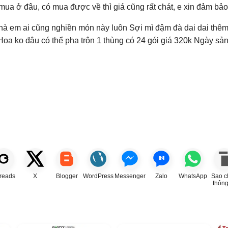
ua ở đâu, có mua được về thì giá cũng rất chát, e xin đảm bảo
hà em ai cũng nghiền món này luôn Sợi mì đậm đà dai dai thêm
 ko đâu có thể pha trộn 1 thùng có 24 gói giá 320k Ngày sản 
reads
X
Blogger
WordPress
Messenger
Zalo
WhatsApp
Sao c
thông