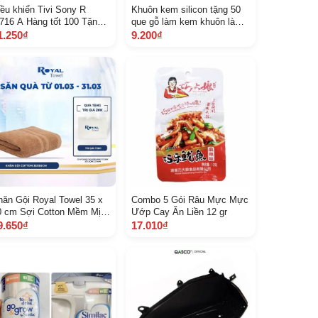
iều khiển Tivi Sony R
Khuôn kem silicon tặng 50
716 A Hàng tốt 100 Tặng
que gỗ làm kem khuôn làm
èm Pin
kem que
1.250₫
9.200₫
hăn Gội Royal Towel 35 x
Combo 5 Gói Râu Mực Mực
0 cm Sợi Cotton Mềm Mịn,
Ướp Cay Ăn Liền 12 gr
hấm Hút Tốt, Không Xổ
9.650₫
17.010₫
ông, Không Phai Màu