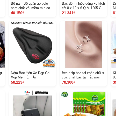
Bộ nam Bộ quần áo polo
Bạc đệm nhiều dòng xe kích
Đ
nam chất vải mềm mịn co
cỡ 8 x 12 x 6 Q A11205 G
M
50
giãn thoáng mát,bộ quần áo
W 3931 1514
k
40.150₫
21.341₫
8
thể thao nam
gr
Nệm Bọc Yên Xe Đạp Gel
free ship hoa tai xoắn chữ x
K
Xốp Mềm Êm Ái
cực chất bạc ta mẫu mới
8
T
58.223₫
78.300₫
3
L