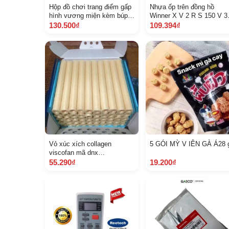
Hộp đồ chơi trang điểm gấp
Nhựa ốp trên đồng hồ
hình vương miện kèm búp
Winner X V 2 R S 150 V 3
bê ảnh thật
màu đỏ Q A53207 K 56 V 
130.500₫
109.394₫
Z G 8 A 1 B
Vỏ xúc xích collagen
5 GÓI MỲ V IÊN GÀ Á28 
viscofan mã dnx
21,23,24,25,26,28 mm
55.290₫
19.200₫