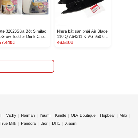
ate 32023Sữa Bột Similac
Nhựa bắt sàn phải Air Blade
oGrow Toddler Drink Cho
110 Q A64311 K VG 950 6 C
é Từ 1236 tháng 1.13 kg
2 D
57.440₫
46.510₫
ỹ và Sữa Similac Advance
ro 964 g
I
Vichy
Nerman
Yuumi
Kindle
OLV Boutique
Hopbear
Milo
True Milk
Pandora
Dior
DHC
Xiaomi