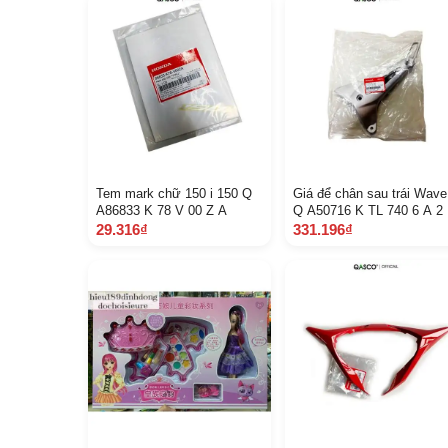
Tem mark chữ 150 i 150 Q
Giá để chân sau trái Wave
A86833 K 78 V 00 Z A
Q A50716 K TL 740 6 A 2
29.316₫
331.196₫