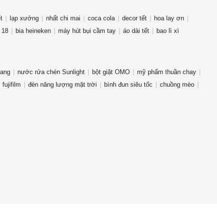
t
lạp xưởng
nhất chi mai
coca cola
decor tết
hoa lay ơn
 18
bia heineken
máy hút bụi cầm tay
áo dài tết
bao lì xì
rang
nước rửa chén Sunlight
bột giặt OMO
mỹ phẩm thuần chay
fujifilm
đèn năng lượng mặt trời
bình đun siêu tốc
chuồng mèo