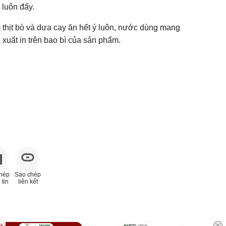
 luôn đấy.
 thịt bò và dưa cay ăn hết ý luôn, nước dùng mang
xuất in trên bao bì của sản phẩm.
hép
Sao chép
 tin
liên kết