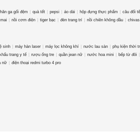
hăn ga gối đệm
quà tết
pepsi
áo dài
hộp đựng thực phẩm
câu đối tế
 mai
nồi cơm điện
tiger bạc
đèn trang trí
nồi chiên không dầu
chivas
ệ sinh
máy hàn laser
máy lọc không khí
nước lau sàn
phụ kiện thời t
khẩu trang y tế
rượu ống tre
quần jean nữ
nước hoa mini
bếp từ đôi
a nữ
điện thoại redmi turbo 4 pro