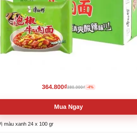
364.800₫
380.000₫
-4%
Mua Ngay
ị màu xanh 24 x 100 gr