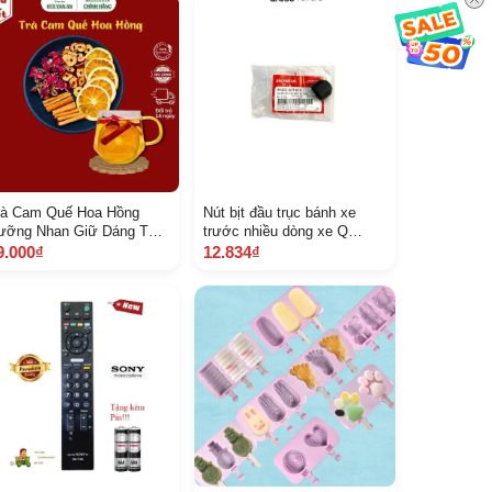
rà Cam Quế Hoa Hồng
Nút bịt đầu trục bánh xe
ưỡng Nhan Giữ Dáng Từ
trước nhiều dòng xe Q
n An
A44302383610 1408
9.000₫
12.834₫