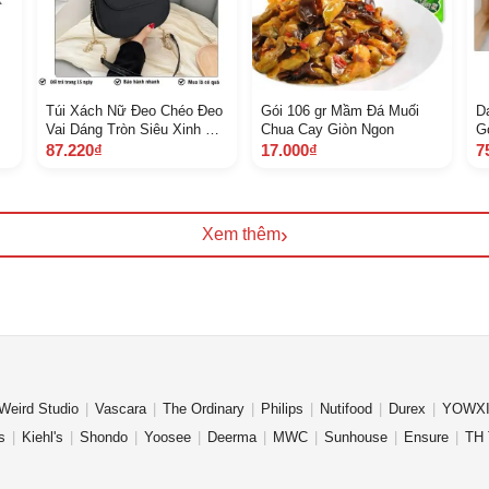
Túi Xách Nữ Đeo Chéo Đeo
Gói 106 gr Mầm Đá Muối
D
Vai Dáng Tròn Siêu Xinh Đi
Chua Cay Giòn Ngon
G
73
Chơi Đi Tiệc Sang Chảnh T
B
87.220₫
17.000₫
7
D 11
M
P
›
Xem thêm
Weird Studio
Vascara
The Ordinary
Philips
Nutifood
Durex
YOWXI
s
Kiehl's
Shondo
Yoosee
Deerma
MWC
Sunhouse
Ensure
TH 