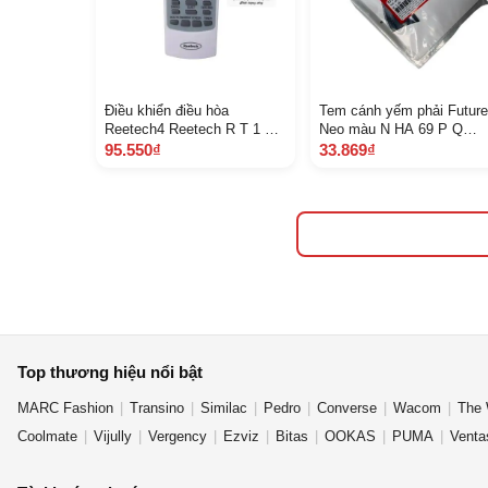
Điều khiển điều hòa
Tem cánh yếm phải Future
Reetech4 Reetech R T 1 H
Neo màu N HA 69 P Q
P 1.5 H P 2 H P 2.5 H P
A87101 K VL V 30 Z E 10
95.550₫
33.869₫
Hàng tốt
Top thương hiệu nổi bật
MARC Fashion
Transino
Similac
Pedro
Converse
Wacom
The 
Coolmate
Vijully
Vergency
Ezviz
Bitas
OOKAS
PUMA
Venta