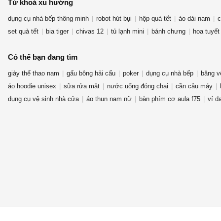
Từ khoá xu hướng
dụng cụ nhà bếp thông minh
robot hút bụi
hộp quà tết
áo dài nam
c
set quà tết
bia tiger
chivas 12
tủ lạnh mini
bánh chưng
hoa tuyết
Có thể bạn đang tìm
giày thể thao nam
gấu bông hải cẩu
poker
dụng cụ nhà bếp
băng v
áo hoodie unisex
sữa rửa mặt
nước uống đóng chai
cần câu máy
dụng cụ vệ sinh nhà cửa
áo thun nam nữ
bàn phím cơ aula f75
ví d