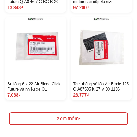
Future Q A87507 G BG B 20
cotton cao cấp đủ size
1179
13.348₫
97.200₫
Bu lông 6 x 22 Air Blade Click
Tem thông số lốp Air Blade 125
Future và nhiều xe Q
Q A87505 K 27 V 00 1136
A957010602200 544
7.038₫
23.777₫
›
Xem thêm