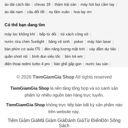
áo dài cách tân
chivas 18
thảm trải sàn
máy hút bụi cầm tay
áo dài nam
câu đối tết
nụ tầm xuân
hoa lay ơn
Có thể bạn đang tìm
máy lọc không khí
bếp từ đôi
túi xách công sở
nước rửa chén Sunlight
băng vệ sinh
poker
máy hàn laser
bàn phím cơ aula f75
đèn năng lượng mặt trời
váy đầm dự tiệc
quần short nữ
bình đun siêu tốc
bỉm trẻ em
điện thoại redmi turbo 4 pro
bàn ghế gấp gọn
nước lau sàn
quần jean nữ
giày new balance nữ
quạt điều hòa
© 2026
TiemGiamGia Shop
All rights reserved
máy giặt cửa ngang
phụ kiện thời trang
áo khoác nam
nước hoa mini
gấu bông hải cẩu
bột giặt OMO
máy xay sinh tố
TiemGiamGia Shop
là nền tảng tổng hợp và so sánh sản
bài tarot
máy hút ẩm
kem forencos trắng
túi đeo
phẩm từ nhiều nguồn bán hàng trực tuyến.
TiemGiamGia Shop
không trực tiếp bán bất kỳ sản phẩm nào
trên website này.
Tiệm Giảm Giá
Mã Giảm Giá
Đánh Giá
Từ Điển
Đời Sống
Sách