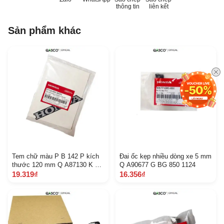
thông tin
liên kết
Sản phẩm khác
Tem chữ màu P B 142 P kích
Đai ốc kẹp nhiều dòng xe 5 mm
thước 120 mm Q A87130 K RS
Q A90677 G BG 850 1124
860 Z C 662
19.319₫
16.356₫