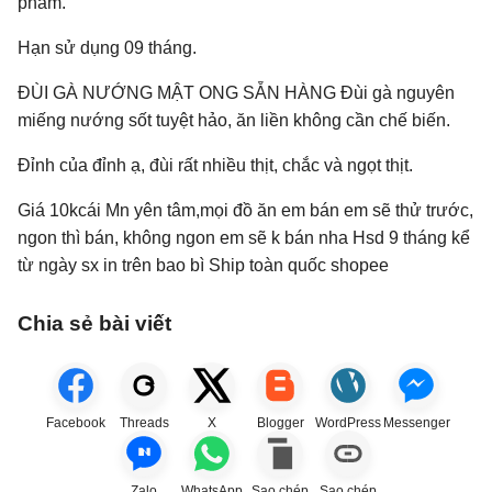
phẩm.
Hạn sử dụng 09 tháng.
ĐÙI GÀ NƯỚNG MẬT ONG SẴN HÀNG Đùi gà nguyên
miếng nướng sốt tuyệt hảo, ăn liền không cần chế biến.
Đỉnh của đỉnh ạ, đùi rất nhiều thịt, chắc và ngọt thịt.
Giá 10kcái Mn yên tâm,mọi đồ ăn em bán em sẽ thử trước,
ngon thì bán, không ngon em sẽ k bán nha Hsd 9 tháng kể
từ ngày sx in trên bao bì Ship toàn quốc shopee
Chia sẻ bài viết
Facebook
Threads
X
Blogger
WordPress
Messenger
Zalo
WhatsApp
Sao chép
Sao chép