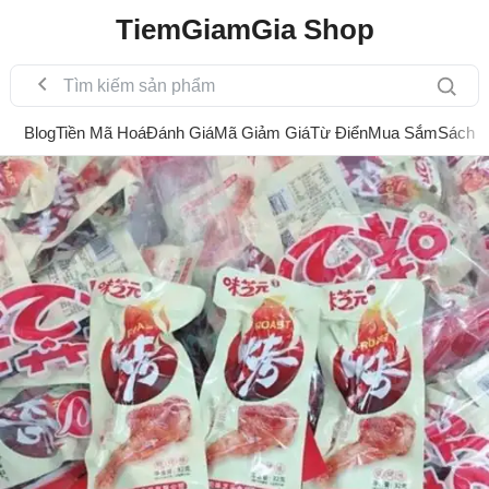
TiemGiamGia Shop
Blog
Tiền Mã Hoá
Đánh Giá
Mã Giảm Giá
Từ Điển
Mua Sắm
Sách