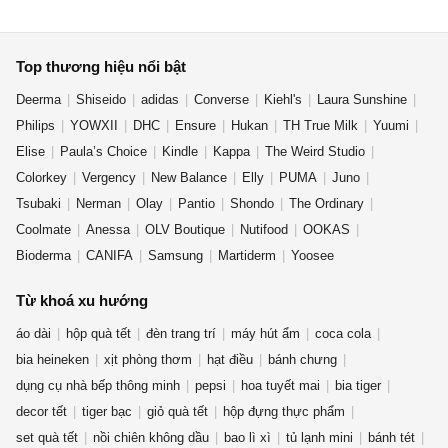
Top thương hiệu nổi bật
Deerma
Shiseido
adidas
Converse
Kiehl's
Laura Sunshine
Philips
YOWXII
DHC
Ensure
Hukan
TH True Milk
Yuumi
Elise
Paula’s Choice
Kindle
Kappa
The Weird Studio
Colorkey
Vergency
New Balance
Elly
PUMA
Juno
Tsubaki
Nerman
Olay
Pantio
Shondo
The Ordinary
Coolmate
Anessa
OLV Boutique
Nutifood
OOKAS
Bioderma
CANIFA
Samsung
Martiderm
Yoosee
Từ khoá xu hướng
áo dài
hộp quà tết
đèn trang trí
máy hút ẩm
coca cola
bia heineken
xịt phòng thơm
hạt điều
bánh chưng
dụng cụ nhà bếp thông minh
pepsi
hoa tuyết mai
bia tiger
decor tết
tiger bạc
giỏ quà tết
hộp đựng thực phẩm
set quà tết
nồi chiên không dầu
bao lì xì
tủ lạnh mini
bánh tét