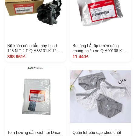
Bộ khóa công tắc máy Lead
Bu lông bắt ốp sườn dùng
125 N T 2 F Q A35101 K 12 V
chung nhiều xe Q A90108 K TL
11 N T 2 F
740 71
398.961₫
11.440₫
Tem hướng dẫn xích tải Dream
Quần lót bầu cạp chéo chất