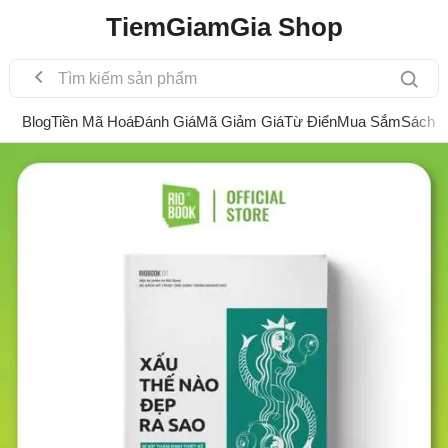
TiemGiamGia Shop
Blog
Tiền Mã Hoá
Đánh Giá
Mã Giảm Giá
Từ Điển
Mua Sắm
Sách