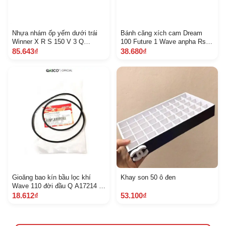
Nhựa nhám ốp yếm dưới trái
Bánh căng xích cam Dream
Winner X R S 150 V 3 Q
100 Future 1 Wave anpha Rsx
A64670 K 56 V 50 9 B 5 A
Cub và nhiều xe Q
85.643₫
38.680₫
A14502086000 1318
Gioăng bao kín bầu lọc khí
Khay son 50 ô đen
Wave 110 đời đầu Q A17214 K
WB 920 1223
18.612₫
53.100₫