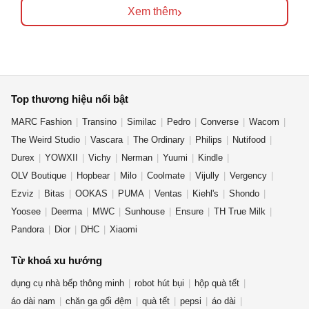
›
Xem thêm
Top thương hiệu nổi bật
MARC Fashion
Transino
Similac
Pedro
Converse
Wacom
The Weird Studio
Vascara
The Ordinary
Philips
Nutifood
Durex
YOWXII
Vichy
Nerman
Yuumi
Kindle
OLV Boutique
Hopbear
Milo
Coolmate
Vijully
Vergency
Ezviz
Bitas
OOKAS
PUMA
Ventas
Kiehl's
Shondo
Yoosee
Deerma
MWC
Sunhouse
Ensure
TH True Milk
Pandora
Dior
DHC
Xiaomi
Từ khoá xu hướng
dụng cụ nhà bếp thông minh
robot hút bụi
hộp quà tết
áo dài nam
chăn ga gối đệm
quà tết
pepsi
áo dài