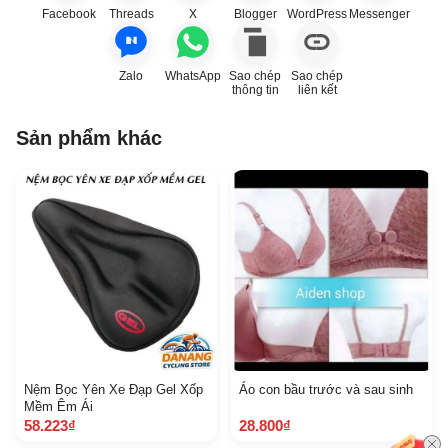
Facebook
Threads
X
Blogger
WordPress
Messenger
Zalo
WhatsApp
Sao chép
Sao chép
thông tin
liên kết
Sản phẩm khác
Nệm Bọc Yên Xe Đạp Gel Xốp
Áo con bầu trước và sau sinh
Mềm Êm Ái
58.223₫
28.800₫