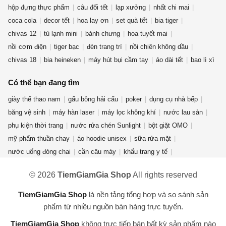
hộp đựng thực phẩm
câu đối tết
lạp xưởng
nhất chi mai
coca cola
decor tết
hoa lay ơn
set quà tết
bia tiger
chivas 12
tủ lạnh mini
bánh chưng
hoa tuyết mai
nồi cơm điện
tiger bạc
đèn trang trí
nồi chiên không dầu
chivas 18
bia heineken
máy hút bụi cầm tay
áo dài tết
bao lì xì
Có thể bạn đang tìm
giày thể thao nam
gấu bông hải cẩu
poker
dụng cụ nhà bếp
băng vệ sinh
máy hàn laser
máy lọc không khí
nước lau sàn
phụ kiện thời trang
nước rửa chén Sunlight
bột giặt OMO
mỹ phẩm thuần chay
áo hoodie unisex
sữa rửa mặt
nước uống đóng chai
cần câu máy
khẩu trang y tế
rượu ống tre
quần jean nữ
nước hoa mini
bếp từ đôi
fujifilm
© 2026
TiemGiamGia Shop
All rights reserved
đèn năng lượng mặt trời
bình đun siêu tốc
chuồng mèo
dụng cụ vệ sinh nhà cửa
áo thun nam nữ
bàn phím cơ aula f75
TiemGiamGia Shop
là nền tảng tổng hợp và so sánh sản
ví da nữ
điện thoại redmi turbo 4 pro
phẩm từ nhiều nguồn bán hàng trực tuyến.
TiemGiamGia Shop
không trực tiếp bán bất kỳ sản phẩm nào