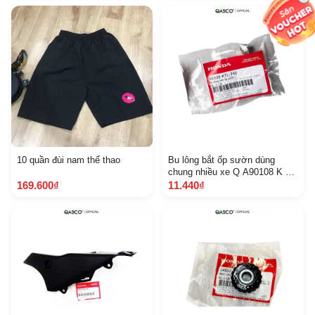
10 quần đùi nam thể thao
Bu lông bắt ốp sườn dùng
chung nhiều xe Q A90108 K TL
740 71
169.600₫
11.440₫