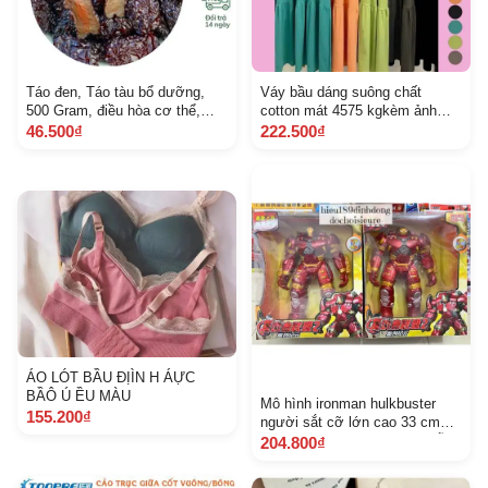
Táo đen, Táo tàu bổ dưỡng,
Váy bầu dáng suông chất
500 Gram, điều hòa cơ thể,
cotton mát 4575 kgkèm ảnh
dưỡng da
thật
46.500₫
222.500₫
ÁO LÓT BẦU ĐỊÌN H ÁỰC
BẦÔ Ú ỀU MÀU
Mô hình ironman hulkbuster
155.200₫
người sắt cỡ lớn cao 33 cm
ảnh thật khách chat chọn mẫu
204.800₫