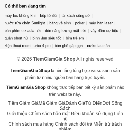
Có thể bạn đang tìm
máy lọc không khí
bếp từ đôi
túi xách công sở
nước rửa chén Sunlight
băng vệ sinh
poker
máy hàn laser
bàn phím cơ aula f75
đèn năng lượng mặt trời
váy đầm dự tiệc
quần short nữ
bình đun siêu tốc
bỉm trẻ em
điện thoại redmi turbo 4 pro
bàn ghế gấp gọn
nước lau sàn
quần jean nữ
giày new balance nữ
quạt điều hòa
© 2026
TiemGiamGia Shop
All rights reserved
máy giặt cửa ngang
phụ kiện thời trang
áo khoác nam
nước hoa mini
gấu bông hải cẩu
bột giặt OMO
máy xay sinh tố
TiemGiamGia Shop
là nền tảng tổng hợp và so sánh sản
bài tarot
máy hút ẩm
kem forencos trắng
túi đeo
phẩm từ nhiều nguồn bán hàng trực tuyến.
TiemGiamGia Shop
không trực tiếp bán bất kỳ sản phẩm nào
trên website này.
Tiệm Giảm Giá
Mã Giảm Giá
Đánh Giá
Từ Điển
Đời Sống
Sách
Giới thiệu
Chính sách bảo mật
Điều khoản sử dụng
Liên
hệ
Chính sách mua hàng
Chính sách đổi trả
Miễn trừ trách
nhiệm