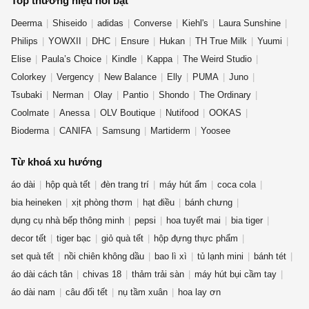
Top thương hiệu nổi bật
Deerma
Shiseido
adidas
Converse
Kiehl's
Laura Sunshine
Philips
YOWXII
DHC
Ensure
Hukan
TH True Milk
Yuumi
Elise
Paula’s Choice
Kindle
Kappa
The Weird Studio
Colorkey
Vergency
New Balance
Elly
PUMA
Juno
Tsubaki
Nerman
Olay
Pantio
Shondo
The Ordinary
Coolmate
Anessa
OLV Boutique
Nutifood
OOKAS
Bioderma
CANIFA
Samsung
Martiderm
Yoosee
Từ khoá xu hướng
áo dài
hộp quà tết
đèn trang trí
máy hút ẩm
coca cola
bia heineken
xịt phòng thơm
hạt điều
bánh chưng
dụng cụ nhà bếp thông minh
pepsi
hoa tuyết mai
bia tiger
decor tết
tiger bạc
giỏ quà tết
hộp đựng thực phẩm
set quà tết
nồi chiên không dầu
bao lì xì
tủ lạnh mini
bánh tét
áo dài cách tân
chivas 18
thảm trải sàn
máy hút bụi cầm tay
áo dài nam
câu đối tết
nụ tầm xuân
hoa lay ơn