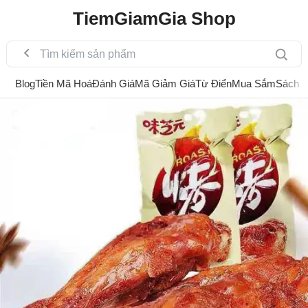
TiemGiamGia Shop
Blog
Tiền Mã Hoá
Đánh Giá
Mã Giảm Giá
Từ Điển
Mua Sắm
Sách