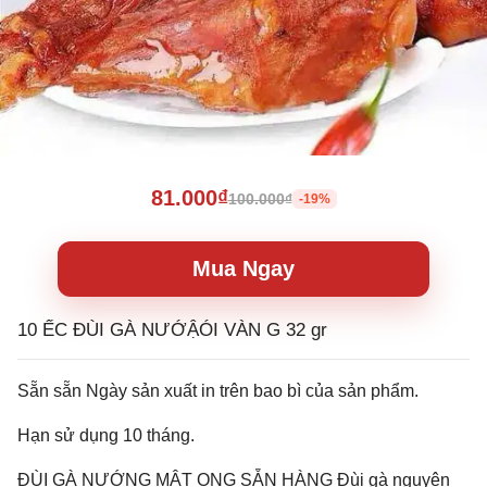
81.000₫
100.000₫
-19%
Mua Ngay
10 ẾC ĐÙI GÀ NƯỚẬÓI VÀN G 32 gr
Sẵn sẵn Ngày sản xuất in trên bao bì của sản phẩm.
Hạn sử dụng 10 tháng.
ĐÙI GÀ NƯỚNG MẬT ONG SẴN HÀNG Đùi gà nguyên