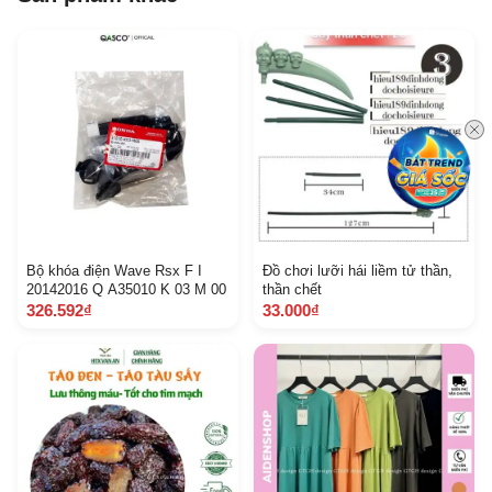
Bộ khóa điện Wave Rsx F I
Đồ chơi lưỡi hái liềm tử thần,
20142016 Q A35010 K 03 M 00
thần chết
326.592₫
33.000₫