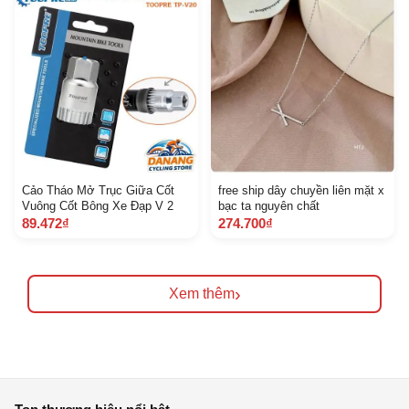
Cảo Tháo Mở Trục Giữa Cốt
free ship dây chuyền liên mặt x
Vuông Cốt Bông Xe Đạp V 2
bạc ta nguyên chất
89.472₫
274.700₫
›
Xem thêm