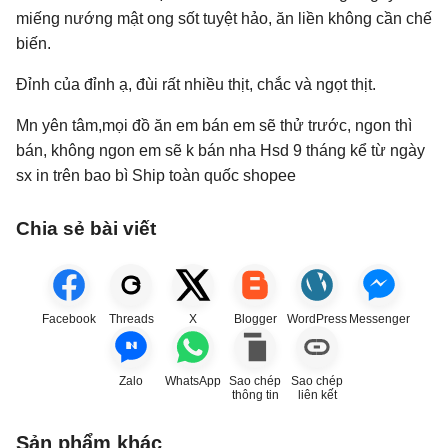
miếng nướng mật ong sốt tuyệt hảo, ăn liền không cần chế
biến.
Đỉnh của đỉnh ạ, đùi rất nhiều thịt, chắc và ngọt thịt.
Mn yên tâm,mọi đồ ăn em bán em sẽ thử trước, ngon thì
bán, không ngon em sẽ k bán nha Hsd 9 tháng kể từ ngày
sx in trên bao bì Ship toàn quốc shopee
Chia sẻ bài viết
Facebook
Threads
X
Blogger
WordPress
Messenger
Zalo
WhatsApp
Sao chép
Sao chép
thông tin
liên kết
Sản phẩm khác