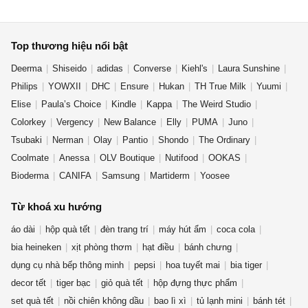
Top thương hiệu nổi bật
Deerma
Shiseido
adidas
Converse
Kiehl's
Laura Sunshine
Philips
YOWXII
DHC
Ensure
Hukan
TH True Milk
Yuumi
Elise
Paula’s Choice
Kindle
Kappa
The Weird Studio
Colorkey
Vergency
New Balance
Elly
PUMA
Juno
Tsubaki
Nerman
Olay
Pantio
Shondo
The Ordinary
Coolmate
Anessa
OLV Boutique
Nutifood
OOKAS
Bioderma
CANIFA
Samsung
Martiderm
Yoosee
Từ khoá xu hướng
áo dài
hộp quà tết
đèn trang trí
máy hút ẩm
coca cola
bia heineken
xịt phòng thơm
hạt điều
bánh chưng
dụng cụ nhà bếp thông minh
pepsi
hoa tuyết mai
bia tiger
decor tết
tiger bạc
giỏ quà tết
hộp đựng thực phẩm
set quà tết
nồi chiên không dầu
bao lì xì
tủ lạnh mini
bánh tét