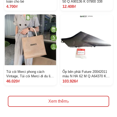
toàn cho bé
50 Q A90136 K 07900 338
4.700₫
12.408₫
Túi cói Merci phong cách
Ốp bên phải Future 20042011
Vintage, Túi cói Merci đi du lịch
màu N HA 62 M Q A64370 K
siêu sang hàng loại 1 M IN 24
PH 700 Z Q
46.020₫
103.926₫
›
Xem thêm