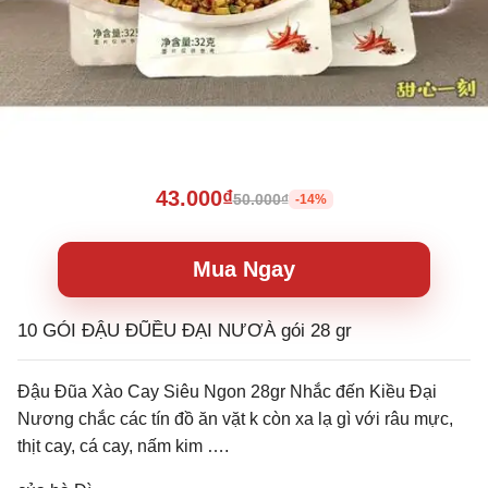
43.000₫
50.000₫
-14%
Mua Ngay
10 GÓI ĐẬU ĐŨỀU ĐẠI NƯƠÀ gói 28 gr
Đậu Đũa Xào Cay Siêu Ngon 28gr Nhắc đến Kiều Đại
Nương chắc các tín đồ ăn vặt k còn xa lạ gì với râu mực,
thịt cay, cá cay, nấm kim ….