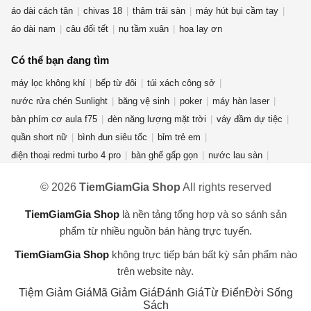
áo dài cách tân
chivas 18
thảm trải sàn
máy hút bụi cầm tay
áo dài nam
câu đối tết
nụ tầm xuân
hoa lay ơn
Có thể bạn đang tìm
máy lọc không khí
bếp từ đôi
túi xách công sở
nước rửa chén Sunlight
băng vệ sinh
poker
máy hàn laser
bàn phím cơ aula f75
đèn năng lượng mặt trời
váy đầm dự tiệc
quần short nữ
bình đun siêu tốc
bỉm trẻ em
điện thoại redmi turbo 4 pro
bàn ghế gấp gọn
nước lau sàn
quần jean nữ
giày new balance nữ
quạt điều hòa
© 2026
TiemGiamGia Shop
All rights reserved
máy giặt cửa ngang
phụ kiện thời trang
áo khoác nam
nước hoa mini
gấu bông hải cẩu
bột giặt OMO
máy xay sinh tố
TiemGiamGia Shop
là nền tảng tổng hợp và so sánh sản
bài tarot
máy hút ẩm
kem forencos trắng
túi đeo
phẩm từ nhiều nguồn bán hàng trực tuyến.
TiemGiamGia Shop
không trực tiếp bán bất kỳ sản phẩm nào
trên website này.
Tiệm Giảm Giá
Mã Giảm Giá
Đánh Giá
Từ Điển
Đời Sống
Sách