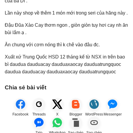
của bà Dì .
Lần này shop về thêm 1 món mới trong seri của hãng này .
Đậu Đũa Xào Cay thơm ngon , giòn giòn tuy hơi cay nh ăn
bùi lắm ạ .
Ăn chung với cơm nóng thì k chê vào đâu đc.
Xuất xứ Trung Quốc HSD 12 tháng kể từ NSX in trên bao
bì daudua dauduacay dauduaxaocay dauduatrungquoc
daudua dauduacay dauduaxaocay dauduatrungquoc
Chia sẻ bài viết
Facebook
Threads
X
Blogger
WordPress
Messenger
Zalo
WhatsApp
Sao chép
Sao chép