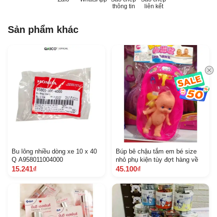
thông tin
liên kết
Sản phẩm khác
Bu lông nhiều dòng xe 10 x 40
Búp bê chậu tắm em bé size
Q A958011004000
nhỏ phụ kiện tùy đợt hàng về
15.241₫
45.100₫