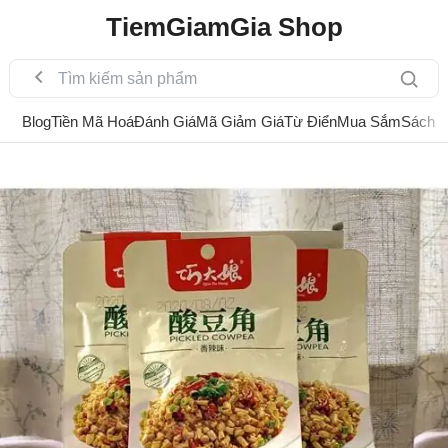
TiemGiamGia Shop
Blog
Tiền Mã Hoá
Đánh Giá
Mã Giảm Giá
Từ Điển
Mua Sắm
Sách