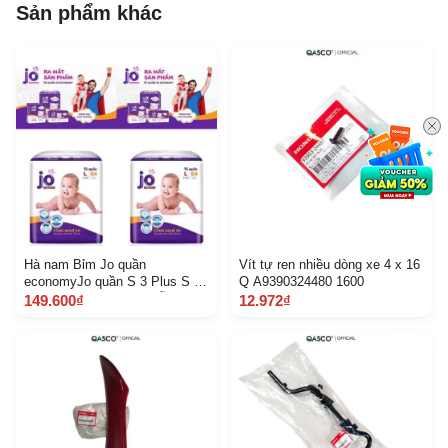
Sản phẩm khác
Hà nam Bỉm Jo quần
Vít tự ren nhiều dòng xe 4 x 16
economyJo quần S 3 Plus S M
Q A9390324480 1600
72L 66X L 60X XL 54Mẫu
149.600₫
12.972₫
MớiNguyên tem