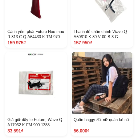
Cánh yếm phải Future Neo màu
Thanh để chân chính Wave Q
R 313 C Q A64430 K TM 970 Z
A50610 K 89 V 00 B 3 G
F
159.975₫
157.950₫
Giá giữ dây le Future, Wave Q
Quần baggy đũi nữ quần kẻ nữ
A17962 K FM 900 1388
33.591₫
56.000₫