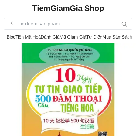
TiemGiamGia Shop
Blog
Tiền Mã Hoá
Đánh Giá
Mã Giảm Giá
Từ Điển
Mua Sắm
Sách