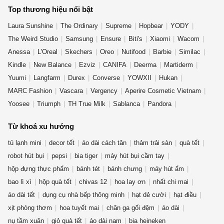
Top thương hiệu nổi bật
Laura Sunshine
The Ordinary
Supreme
Hopbear
YODY
The Weird Studio
Samsung
Ensure
Biti's
Xiaomi
Wacom
Anessa
L'Oreal
Skechers
Oreo
Nutifood
Barbie
Similac
Kindle
New Balance
Ezviz
CANIFA
Deerma
Martiderm
Yuumi
Langfarm
Durex
Converse
YOWXII
Hukan
MARC Fashion
Vascara
Vergency
Aperire Cosmetic Vietnam
Yoosee
Triumph
TH True Milk
Sablanca
Pandora
OLV Boutique
Từ khoá xu hướng
tủ lạnh mini
decor tết
áo dài cách tân
thảm trải sàn
quà tết
robot hút bụi
pepsi
bia tiger
máy hút bụi cầm tay
hộp đựng thực phẩm
bánh tét
bánh chưng
máy hút ẩm
bao lì xì
hộp quà tết
chivas 12
hoa lay ơn
nhất chi mai
áo dài tết
dụng cụ nhà bếp thông minh
hạt dẻ cười
hạt điều
xịt phòng thơm
hoa tuyết mai
chăn ga gối đệm
áo dài
nụ tầm xuân
giỏ quà tết
áo dài nam
bia heineken