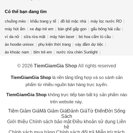
Có thể bạn đang tìm
chuồng mèo
khẩu trang y tế
đồ bộ mặc nhà
máy lọc nước RO
máy hút ẩm
xe đạp trẻ em
bàn ghế gấp gọn
gấu bông hải cẩu
ví da nữ
sữa rửa mặt
máy hàn laser
bó hoa cẩm tú cầu
áo hoodie unisex
phụ kiện thời trang
váy đầm dự tiệc
áo khoác nam
bỉm trẻ em
nước rửa chén Sunlight
nước lau sàn
giày thể thao nam
nước hoa mini
ná cao su
© 2026
TiemGiamGia Shop
All rights reserved
áo thun nam nữ
mỹ phẩm thuần chay
dép crocs nữ
chuột gaming attack shark x3
kem forencos trắng
cần câu máy
TiemGiamGia Shop
là nền tảng tổng hợp và so sánh sản
máy lọc không khí
dụng cụ nhà bếp
phẩm từ nhiều nguồn bán hàng trực tuyến.
TiemGiamGia Shop
không trực tiếp bán bất kỳ sản phẩm nào
trên website này.
Tiệm Giảm Giá
Mã Giảm Giá
Đánh Giá
Từ Điển
Đời Sống
Sách
Giới thiệu
Chính sách bảo mật
Điều khoản sử dụng
Liên
hệ
Chính sách mua hàng
Chính sách đổi trả
Miễn trừ trách