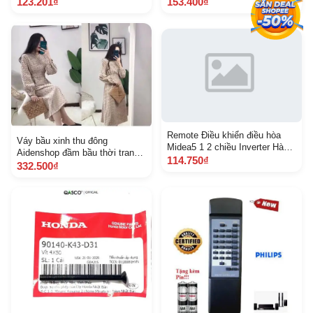
A64338 K WN 900 Z G
123.201₫
153.400₫
Remote Điều khiển điều hòa
Váy bầu xinh thu đông
Midea5 1 2 chiều Inverter Hàng
Aidenshop đầm bầu thời trang
mới 100 Tặng Pin
114.750₫
nhung 4570 kg
332.500₫