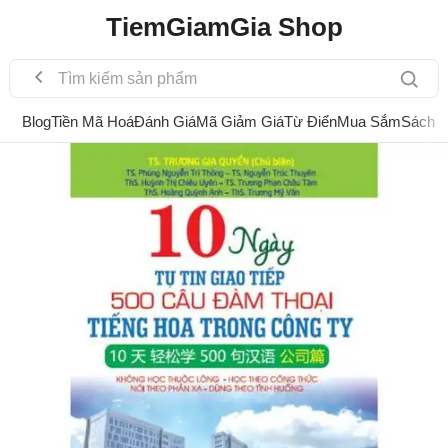
TiemGiamGia Shop
Blog
Tiền Mã Hoá
Đánh Giá
Mã Giảm Giá
Từ Điển
Mua Sắm
Sách