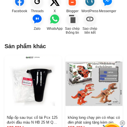
Facebook
Threads
X
Blogger
WordPress
Messenger
Zalo
WhatsApp
Sao chép
Sao chép
thông tin
liên kết
Sản phẩm khác
Nắp ốp sau trục cổ lái Pcx 125
khủng long chạy pin có nhạc có
đười đầu màu N HB 25 M Q
đèn phát sáng tặng kèm pin