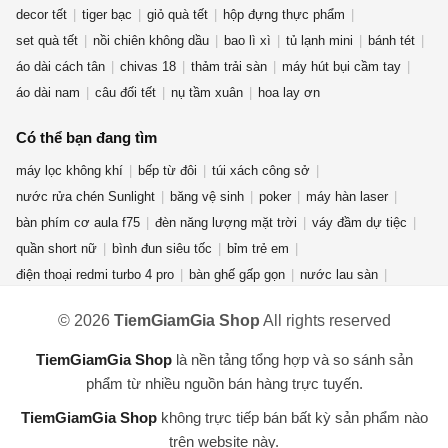
decor tết
tiger bạc
giỏ quà tết
hộp đựng thực phẩm
set quà tết
nồi chiên không dầu
bao lì xì
tủ lạnh mini
bánh tét
áo dài cách tân
chivas 18
thảm trải sàn
máy hút bụi cầm tay
áo dài nam
câu đối tết
nụ tầm xuân
hoa lay ơn
Có thể bạn đang tìm
máy lọc không khí
bếp từ đôi
túi xách công sở
nước rửa chén Sunlight
băng vệ sinh
poker
máy hàn laser
bàn phím cơ aula f75
đèn năng lượng mặt trời
váy đầm dự tiệc
quần short nữ
bình đun siêu tốc
bỉm trẻ em
điện thoại redmi turbo 4 pro
bàn ghế gấp gọn
nước lau sàn
quần jean nữ
giày new balance nữ
quạt điều hòa
© 2026
TiemGiamGia Shop
All rights reserved
máy giặt cửa ngang
phụ kiện thời trang
áo khoác nam
nước hoa mini
gấu bông hải cẩu
bột giặt OMO
máy xay sinh tố
TiemGiamGia Shop
là nền tảng tổng hợp và so sánh sản
bài tarot
máy hút ẩm
kem forencos trắng
túi đeo
phẩm từ nhiều nguồn bán hàng trực tuyến.
TiemGiamGia Shop
không trực tiếp bán bất kỳ sản phẩm nào
trên website này.