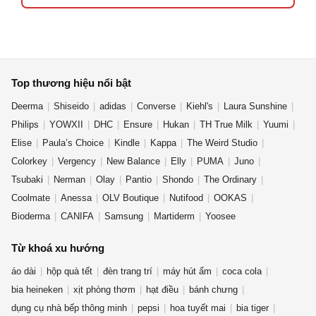
Top thương hiệu nổi bật
Deerma
Shiseido
adidas
Converse
Kiehl's
Laura Sunshine
Philips
YOWXII
DHC
Ensure
Hukan
TH True Milk
Yuumi
Elise
Paula’s Choice
Kindle
Kappa
The Weird Studio
Colorkey
Vergency
New Balance
Elly
PUMA
Juno
Tsubaki
Nerman
Olay
Pantio
Shondo
The Ordinary
Coolmate
Anessa
OLV Boutique
Nutifood
OOKAS
Bioderma
CANIFA
Samsung
Martiderm
Yoosee
Từ khoá xu hướng
áo dài
hộp quà tết
đèn trang trí
máy hút ẩm
coca cola
bia heineken
xịt phòng thơm
hạt điều
bánh chưng
dụng cụ nhà bếp thông minh
pepsi
hoa tuyết mai
bia tiger