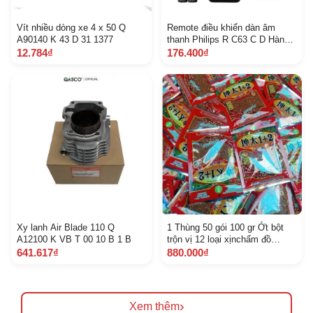
Vít nhiều dòng xe 4 x 50 Q
Remote điều khiển dàn âm
A90140 K 43 D 31 1377
thanh Philips R C63 C D Hàng
tốt mới 100 Tặng kèm Pin
12.784₫
176.400₫
Xy lanh Air Blade 110 Q
1 Thùng 50 gói 100 gr Ớt bột
A12100 K VB T 00 10 B 1 B
trộn vị 12 loại xịnchấm đồ
chiên, rán, nướng...
641.617₫
880.000₫
›
Xem thêm