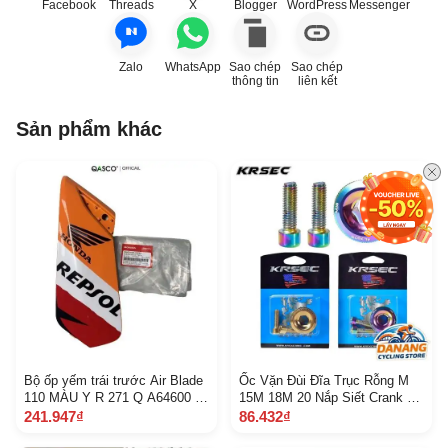
Facebook
Threads
X
Blogger
WordPress
Messenger
Zalo
WhatsApp
Sao chép
Sao chép
thông tin
liên kết
Sản phẩm khác
Bộ ốp yếm trái trước Air Blade
Ốc Vặn Đùi Đĩa Trục Rỗng M
110 MÀU Y R 271 Q A64600 K
15M 18M 20 Nắp Siết Crank Xe
VG V 00 Z A
Đạp
241.947₫
86.432₫