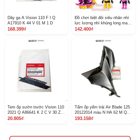
Dây ga A Vision 110 F I Q
Đồ chơi biệt đội siêu nhân nhí
A17910 K 44 V 01 M 1 D
lực lượng nhí khủng long max
lucy
168.399₫
142.400₫
Tem ốp sườn trước Vision 110
Tấm ốp yếm trái Air Blade 125
2021 Q A86641 K 2 C V 30 Z A
20122014 màu N HA 62 M Q
997
A64420 K 27 V 00 Z B
20.805₫
193.158₫