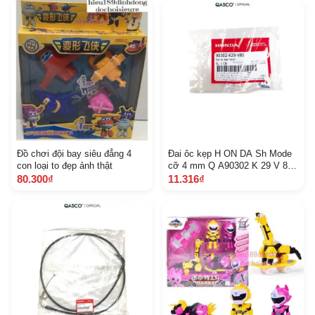
Đồ chơi đội bay siêu đẳng 4
Đai ôc kẹp H ON DA Sh Mode
con loại to đẹp ảnh thật
cỡ 4 mm Q A90302 K 29 V 80
969
80.300₫
11.316₫