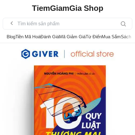
TiemGiamGia Shop
Blog
Tiền Mã Hoá
Đánh Giá
Mã Giảm Giá
Từ Điển
Mua Sắm
Sách