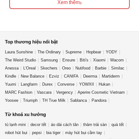
›
Xem thêm
Top thương hiệu nổi bật
Laura Sunshine
The Ordinary
Supreme
Hopbear
YODY
The Weird Studio
Samsung
Ensure
Biti's
Xiaomi
Wacom
Anessa
L'Oreal
Skechers
Oreo
Nutifood
Barbie
Similac
Kindle
New Balance
Ezviz
CANIFA
Deerma
Martiderm
Yuumi
Langfarm
Durex
Converse
YOWXII
Hukan
MARC Fashion
Vascara
Vergency
Aperire Cosmetic Vietnam
Yoosee
Triumph
TH True Milk
Sablanca
Pandora
OLV Boutique
Từ khoá xu hướng
tủ lạnh mini
decor tết
áo dài cách tân
thảm trải sàn
quà tết
robot hút bụi
pepsi
bia tiger
máy hút bụi cầm tay