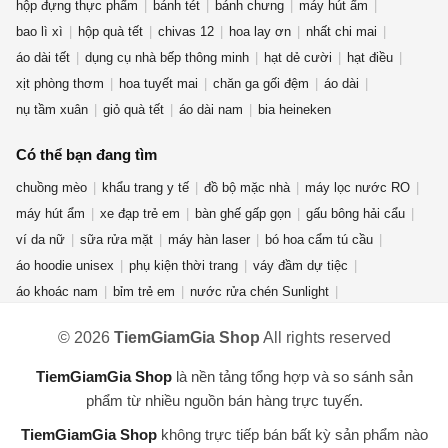
hộp đựng thực phẩm
bánh tét
bánh chưng
máy hút ẩm
bao lì xì
hộp quà tết
chivas 12
hoa lay ơn
nhất chi mai
áo dài tết
dụng cụ nhà bếp thông minh
hạt dẻ cười
hạt điều
xịt phòng thơm
hoa tuyết mai
chăn ga gối đệm
áo dài
nụ tầm xuân
giỏ quà tết
áo dài nam
bia heineken
Có thể bạn đang tìm
chuồng mèo
khẩu trang y tế
đồ bộ mặc nhà
máy lọc nước RO
máy hút ẩm
xe đạp trẻ em
bàn ghế gấp gọn
gấu bông hải cẩu
ví da nữ
sữa rửa mặt
máy hàn laser
bó hoa cẩm tú cầu
áo hoodie unisex
phụ kiện thời trang
váy đầm dự tiệc
áo khoác nam
bỉm trẻ em
nước rửa chén Sunlight
nước lau sàn
giày thể thao nam
nước hoa mini
ná cao su
© 2026
TiemGiamGia Shop
All rights reserved
áo thun nam nữ
mỹ phẩm thuần chay
dép crocs nữ
chuột gaming attack shark x3
kem forencos trắng
cần câu máy
TiemGiamGia Shop
là nền tảng tổng hợp và so sánh sản
máy lọc không khí
dụng cụ nhà bếp
phẩm từ nhiều nguồn bán hàng trực tuyến.
TiemGiamGia Shop
không trực tiếp bán bất kỳ sản phẩm nào