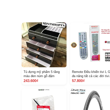
Tủ đựng mỹ phẩm 5 tầng
Remote Điều khiển tivi L 
màu đen núm gỗ đậm
đa năng tất cả các đời tivi
cổ màn hình dày Hàng mớ
243.600₫
57.800₫
100 Tặng kèm Pin