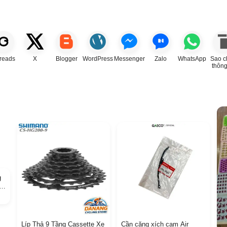
reads
X
Blogger
WordPress
Messenger
Zalo
WhatsApp
Sao c
thông
g
é
Líp Thả 9 Tầng Cassette Xe
Cần căng xích cam Air