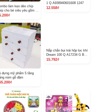
1 Q A938940601608 1247
ombo làm kẹo dẻo chíp
12.558₫
híp cho bé siêu yêu gồm 2
huôn hình khác nhau 1
5.200₫
ơm
ủ đựng mỹ phẩm 5 tầng
Nắp chắn bụi trái hộp lọc khí
rắng núm gỗ đậm
Dream 100 Q A17234 G BG
B 20 46
65.200₫
15.792₫