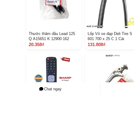
Thước thăm dầu Lead 125
Lốp Vỏ xe đạp Deli Tire S
Q A15651 K 12900 162
601 700 x 25 C 1 Cái
20.358₫
131.808₫
Chat ngay
Điều khiển tivi Sharp E N 2
Tay phanh phải 150 S H 3
A 27 S T Hàng mới XỊN 100
Q A53175 M L 5006 7 C 2
Tặng kèm Pin
109.350₫
109.831₫