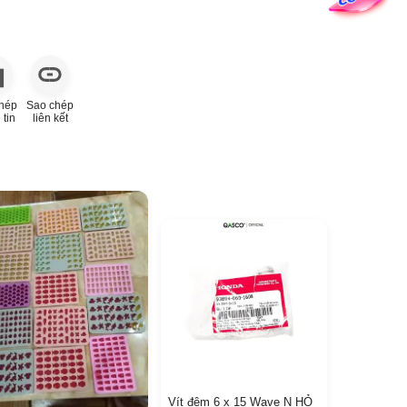
hép
Sao chép
 tin
liên kết
Vít đệm 6 x 15 Wave N HỎ