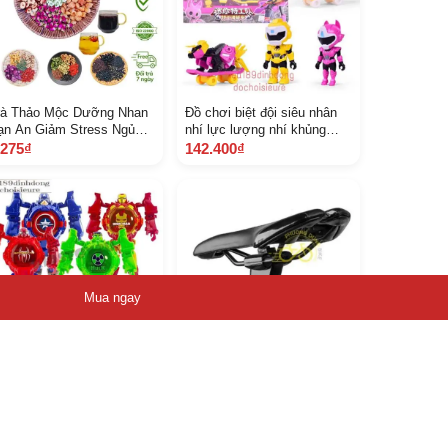
rà Thảo Mộc Dưỡng Nhan
Đồ chơi biệt đội siêu nhân
ạn An Giảm Stress Ngủ
nhí lực lượng nhí khủng
gon Detox Thanh Nhiệt
long max lucy
.275₫
142.400₫
át Gan Đẹp Da Ngừa Lão
oá
Mua ngay
iêu anh hùng siêu nhân
Đèn sau xi nhan xe đạp cao
en 10 gấp gọn thành đồng
cấp C 1 Wireless Remote
 có giờ ảnh thật
5.900₫
540.005₫