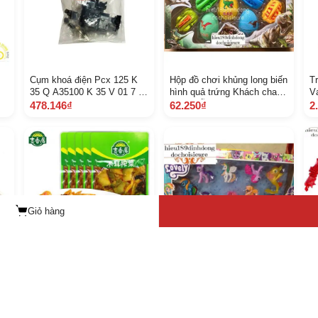
Cụm khoá điện Pcx 125 K
Hộp đồ chơi khủng long biến
T
35 Q A35100 K 35 V 01 7 C
hình quả trứng Khách chat
V
2 B
chọn mẫu
N
478.146₫
62.250₫
2
M
H
Giỏ hàng
00
Gói 106 gr Mầm Đá Muối
Hộp 10 ngựa pony có pony
S
 E
Chua Cay Giòn Ngon
dạng đuôi tiên cá ảnh thật
b
hồ
17.000₫
163.800₫
5