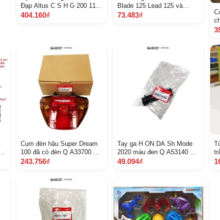
Đạp Altus C S H G 200 1132
Blade 125 Lead 125 và
C
T 1134 T 1136 T Chính
nhiều dòng xe Q A14510 K
404.160₫
73.483₫
c
Hãng, Không Hộp
ZR 600 592
k
3
b
G
Cụm đèn hậu Super Dream
Tay ga H ON DA Sh Mode
T
100 đã có đèn Q A33700 K
2020 màu đen Q A53140 K
t
i
FV 951 6 B 2 E
1 N V 00 Z B 1374
243.756₫
49.094₫
1