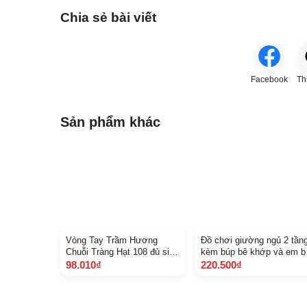
Chia sẻ bài viết
Facebook
Th
Sản phẩm khác
Vòng Tay Trầm Hương
Đồ chơi giường ngủ 2 tần
Chuỗi Tràng Hạt 108 đủ size
kèm búp bê khớp và em b
Nam Nữ, Tặng hộp Gấm
ảnh thật
98.010₫
220.500₫
Cao Cấp M IN 10