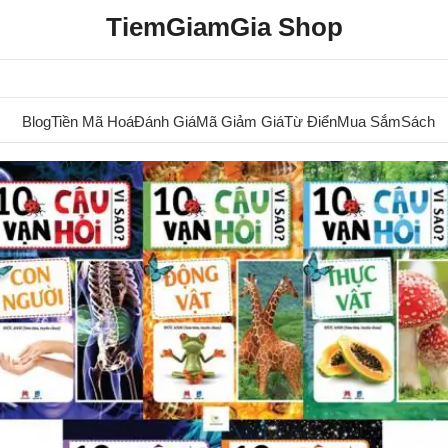
TiemGiamGia Shop
Blog
Tiền Mã Hoá
Đánh Giá
Mã Giảm Giá
Từ Điển
Mua Sắm
Sách