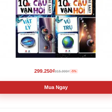
299.250₫
315.000₫
-5%
Mua Ngay