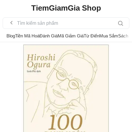
TiemGiamGia Shop
Blog
Tiền Mã Hoá
Đánh Giá
Mã Giảm Giá
Từ Điển
Mua Sắm
Sách