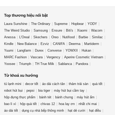
Top thương hiệu nổi bật
Laura Sunshine
The Ordinary
Supreme
Hopbear
YODY
The Weird Studio
Samsung
Ensure
Biti's
Xiaomi
Wacom
Anessa
L'Oreal
Skechers
Oreo
Nutifood
Barbie
Similac
Kindle
New Balance
Ezviz
CANIFA
Deerma
Martiderm
Yuumi
Langfarm
Durex
Converse
YOWXII
Hukan
MARC Fashion
Vascara
Vergency
Aperire Cosmetic Vietnam
Yoosee
Triumph
TH True Milk
Sablanca
Pandora
OLV Boutique
Từ khoá xu hướng
tủ lạnh mini
decor tết
áo dài cách tân
thảm trải sàn
quà tết
robot hút bụi
pepsi
bia tiger
máy hút bụi cầm tay
hộp đựng thực phẩm
bánh tét
bánh chưng
máy hút ẩm
bao lì xì
hộp quà tết
chivas 12
hoa lay ơn
nhất chi mai
áo dài tết
dụng cụ nhà bếp thông minh
hạt dẻ cười
hạt điều