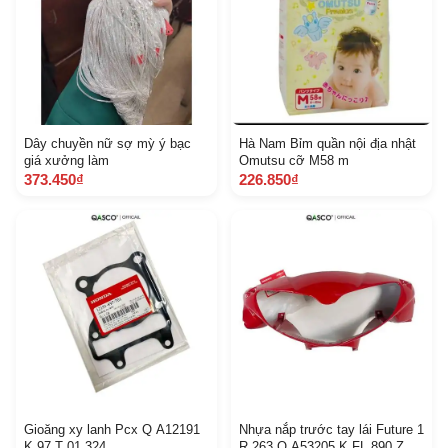
Dây chuyền nữ sợ mỳ ý bạc
Hà Nam Bỉm quần nội địa nhật
giá xưởng làm
Omutsu cỡ M58 m
373.450₫
226.850₫
Gioăng xy lanh Pcx Q A12191
Nhựa nắp trước tay lái Future 1
K 97 T 01 324
R 263 Q A53205 K FL 890 Z E