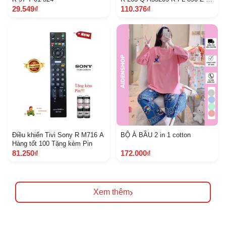
5 D 3 C
29.549₫
110.376₫
Điều khiển Tivi Sony R M716 A
BỘ À BẦU 2 in 1 cotton
Hàng tốt 100 Tặng kèm Pin
81.250₫
172.000₫
›
Xem thêm