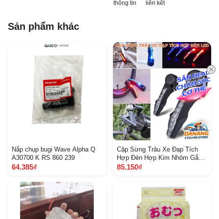
thông tin
liên kết
Sản phẩm khác
Nắp chụp bugi Wave Alpha Q
Cặp Sừng Trâu Xe Đạp Tích
A30700 K RS 860 239
Hợp Đèn Hợp Kim Nhôm Gắn
Ghi Đông 22.2 mm
64.385₫
85.150₫