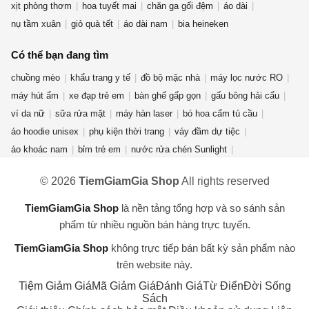
xịt phòng thơm
hoa tuyết mai
chăn ga gối đệm
áo dài
nụ tầm xuân
giỏ quà tết
áo dài nam
bia heineken
Có thể bạn đang tìm
chuồng mèo
khẩu trang y tế
đồ bộ mặc nhà
máy lọc nước RO
máy hút ẩm
xe đạp trẻ em
bàn ghế gấp gọn
gấu bông hải cẩu
ví da nữ
sữa rửa mặt
máy hàn laser
bó hoa cẩm tú cầu
áo hoodie unisex
phụ kiện thời trang
váy đầm dự tiệc
áo khoác nam
bỉm trẻ em
nước rửa chén Sunlight
nước lau sàn
giày thể thao nam
nước hoa mini
ná cao su
© 2026
TiemGiamGia Shop
All rights reserved
áo thun nam nữ
mỹ phẩm thuần chay
dép crocs nữ
chuột gaming attack shark x3
kem forencos trắng
cần câu máy
TiemGiamGia Shop
là nền tảng tổng hợp và so sánh sản
máy lọc không khí
dụng cụ nhà bếp
phẩm từ nhiều nguồn bán hàng trực tuyến.
TiemGiamGia Shop
không trực tiếp bán bất kỳ sản phẩm nào
trên website này.
Tiệm Giảm Giá
Mã Giảm Giá
Đánh Giá
Từ Điển
Đời Sống
Sách