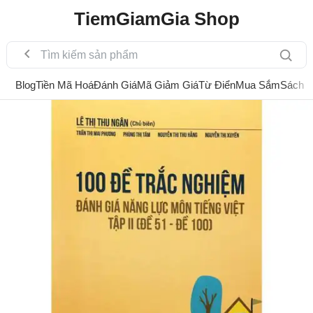
TiemGiamGia Shop
Blog
Tiền Mã Hoá
Đánh Giá
Mã Giảm Giá
Từ Điển
Mua Sắm
Sách