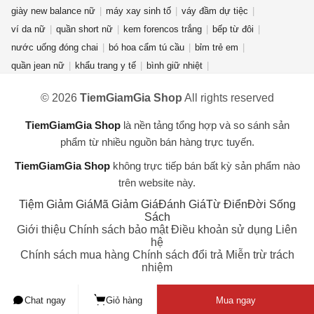
giày new balance nữ
máy xay sinh tố
váy đầm dự tiệc
ví da nữ
quần short nữ
kem forencos trắng
bếp từ đôi
nước uống đóng chai
bó hoa cẩm tú cầu
bỉm trẻ em
quần jean nữ
khẩu trang y tế
bình giữ nhiệt
điện thoại redmi turbo 4 pro
nước rửa chén Sunlight
© 2026
TiemGiamGia Shop
All rights reserved
dụng cụ nhà bếp
chuồng mèo
máy lọc không khí
quạt điều hòa
bàn ghế gấp gọn
máy hàn laser
lò vi sóng
fujifilm
TiemGiamGia Shop
là nền tảng tổng hợp và so sánh sản
máy lọc nước RO
gấu bông hải cẩu
áo hoodie unisex
phẩm từ nhiều nguồn bán hàng trực tuyến.
TiemGiamGia Shop
không trực tiếp bán bất kỳ sản phẩm nào
trên website này.
Tiệm Giảm Giá
Mã Giảm Giá
Đánh Giá
Từ Điển
Đời Sống
Sách
Giới thiệu
Chính sách bảo mật
Điều khoản sử dụng
Liên
hệ
Chính sách mua hàng
Chính sách đổi trả
Miễn trừ trách
nhiệm
Chat ngay
Giỏ hàng
Mua ngay