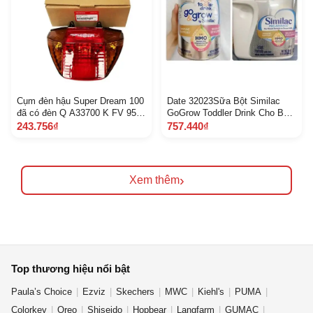
Cụm đèn hậu Super Dream 100
Date 32023Sữa Bột Similac
đã có đèn Q A33700 K FV 951
GoGrow Toddler Drink Cho Bé
6 B 2 E
Từ 1236 tháng 1.13 kg Mỹ và
243.756₫
757.440₫
Sữa Similac Advance Pro 964
g
›
Xem thêm
Top thương hiệu nổi bật
Paula’s Choice
Ezviz
Skechers
MWC
Kiehl's
PUMA
Colorkey
Oreo
Shiseido
Hopbear
Langfarm
GUMAC