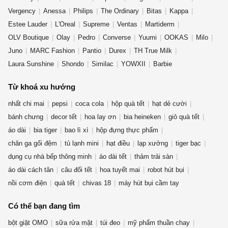
Vergency
Anessa
Philips
The Ordinary
Bitas
Kappa
Estee Lauder
L'Oreal
Supreme
Ventas
Martiderm
OLV Boutique
Olay
Pedro
Converse
Yuumi
OOKAS
Milo
Juno
MARC Fashion
Pantio
Durex
TH True Milk
Laura Sunshine
Shondo
Similac
YOWXII
Barbie
Từ khoá xu hướng
nhất chi mai
pepsi
coca cola
hộp quà tết
hạt dẻ cười
bánh chưng
decor tết
hoa lay ơn
bia heineken
giỏ quà tết
áo dài
bia tiger
bao lì xì
hộp đựng thực phẩm
chăn ga gối đệm
tủ lạnh mini
hạt điều
lạp xưởng
tiger bạc
dụng cụ nhà bếp thông minh
áo dài tết
thảm trải sàn
áo dài cách tân
câu đối tết
hoa tuyết mai
robot hút bụi
nồi cơm điện
quà tết
chivas 18
máy hút bụi cầm tay
Có thể bạn đang tìm
bột giặt OMO
sữa rửa mặt
túi đeo
mỹ phẩm thuần chay