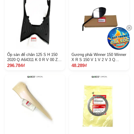
Ốp sàn để chân 125 S H 150
Gương phải Winner 150 Winner
2020 Q A64311 K 0 R V 00 Z A
X R S 150 V 1 V 2 V 3 Q
5 B 2 A
A88210 K 56 V 00 9 C 2 I
296.784₫
48.289₫