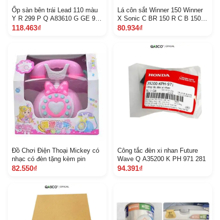
Ốp sàn bên trái Lead 110 màu
Lá côn sắt Winner 150 Winner
Y R 299 P Q A83610 G GE 900
X Sonic C BR 150 R C B 150 R
Z F Z Z 9 4 C
R S 150 V 1 V 2 V 3 Q A22321
118.463₫
80.934₫
K WW 742 6 C 3 C
Đồ Chơi Điện Thoại Mickey có
Công tắc đèn xi nhan Future
nhạc có đèn tặng kèm pin
Wave Q A35200 K PH 971 281
82.550₫
94.391₫