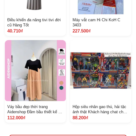
Điều khiển đa năng tivi tivi đời
Máy vắt cam Hi Chi KoH C
cũ Hàng Tốt
3403
40.710₫
227.500₫
Váy bầu đẹp thời trang
Hộp siêu nhân gao thú, hải tặc
Aidenshop Đầm bầu thiết kế V
ảnh thật Khách hàng chat chọn
B 699 suông 4575 kg mùa hè
mẫu
112.000₫
88.200₫
2022