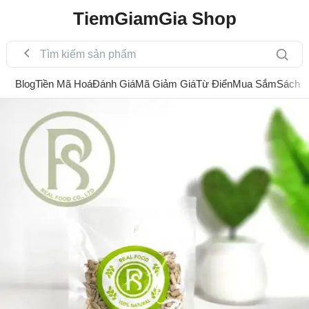
TiemGiamGia Shop
Blog
Tiền Mã Hoá
Đánh Giá
Mã Giảm Giá
Từ Điển
Mua Sắm
Sách