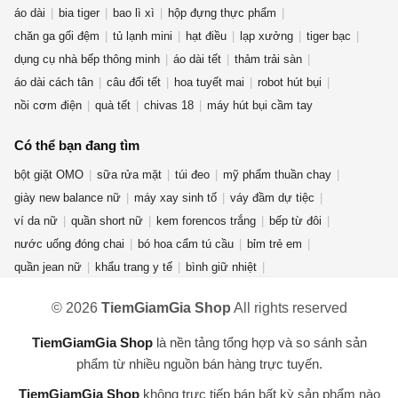
áo dài
bia tiger
bao lì xì
hộp đựng thực phẩm
chăn ga gối đệm
tủ lạnh mini
hạt điều
lạp xưởng
tiger bạc
dụng cụ nhà bếp thông minh
áo dài tết
thảm trải sàn
áo dài cách tân
câu đối tết
hoa tuyết mai
robot hút bụi
nồi cơm điện
quà tết
chivas 18
máy hút bụi cầm tay
Có thể bạn đang tìm
bột giặt OMO
sữa rửa mặt
túi đeo
mỹ phẩm thuần chay
giày new balance nữ
máy xay sinh tố
váy đầm dự tiệc
ví da nữ
quần short nữ
kem forencos trắng
bếp từ đôi
nước uống đóng chai
bó hoa cẩm tú cầu
bỉm trẻ em
quần jean nữ
khẩu trang y tế
bình giữ nhiệt
điện thoại redmi turbo 4 pro
nước rửa chén Sunlight
© 2026
TiemGiamGia Shop
All rights reserved
dụng cụ nhà bếp
chuồng mèo
máy lọc không khí
quạt điều hòa
bàn ghế gấp gọn
máy hàn laser
lò vi sóng
fujifilm
TiemGiamGia Shop
là nền tảng tổng hợp và so sánh sản
máy lọc nước RO
gấu bông hải cẩu
áo hoodie unisex
phẩm từ nhiều nguồn bán hàng trực tuyến.
TiemGiamGia Shop
không trực tiếp bán bất kỳ sản phẩm nào