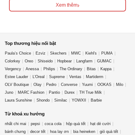
›
Xem thêm
Top thương hiệu nổi bật
Paula’s Choice
Ezviz
Skechers
MWC
Kiehl's
PUMA
Colorkey
Oreo
Shiseido
Hopbear
Langfarm
GUMAC
Vergency
Anessa
Philips
The Ordinary
Bitas
Kappa
Estee Lauder
L'Oreal
Supreme
Ventas
Martiderm
OLV Boutique
Olay
Pedro
Converse
Yuumi
OOKAS
Milo
Juno
MARC Fashion
Pantio
Durex
TH True Milk
Laura Sunshine
Shondo
Similac
YOWXII
Barbie
Từ khoá xu hướng
nhất chi mai
pepsi
coca cola
hộp quà tết
hạt dẻ cười
bánh chưng
decor tết
hoa lay ơn
bia heineken
giỏ quà tết