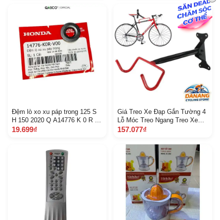
Đệm lò xo xu páp trong 125 S
Giá Treo Xe Đạp Gắn Tường 4
H 150 2020 Q A14776 K 0 R V
Lỗ Móc Treo Ngang Treo Xe
00 528
Tiết Kiệm Không Gian
19.699₫
157.077₫