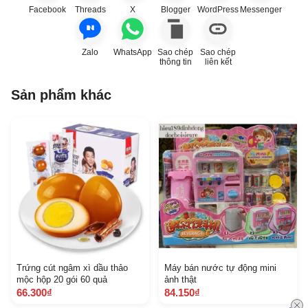
Facebook
Threads
X
Blogger
WordPress
Messenger
Zalo
WhatsApp
Sao chép
Sao chép
thông tin
liên kết
Sản phẩm khác
Trứng cút ngâm xì dầu thảo
Máy bán nước tự động mini
mộc hộp 20 gói 60 quả
ảnh thật
66.300₫
84.150₫