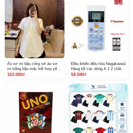
Áo sơ mi bầu công sở áo sơ
Điều khiển điều hòa Nagakawa1
mi trắng bầu măc kết hợp yếm
Hàng tốt các dòng A 1 2 chiều
bầu
Inverter
153.000₫
58.590₫