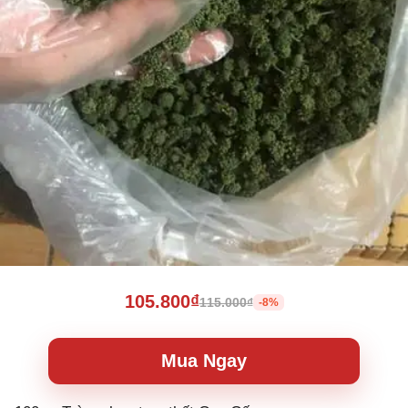
105.800₫
115.000₫
-8%
Mua Ngay