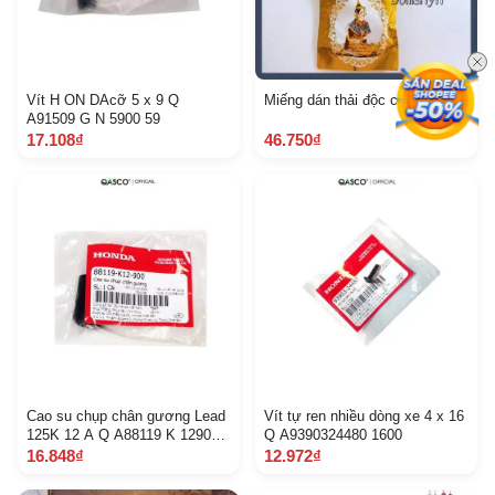
Vít H ON DAcỡ 5 x 9 Q
Miếng dán thải độc chân
A91509 G N 5900 59
17.108₫
46.750₫
Cao su chụp chân gương Lead
Vít tự ren nhiều dòng xe 4 x 16
125K 12 A Q A88119 K 12900
Q A9390324480 1600
188
16.848₫
12.972₫