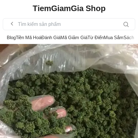
TiemGiamGia Shop
Blog
Tiền Mã Hoá
Đánh Giá
Mã Giảm Giá
Từ Điển
Mua Sắm
Sách