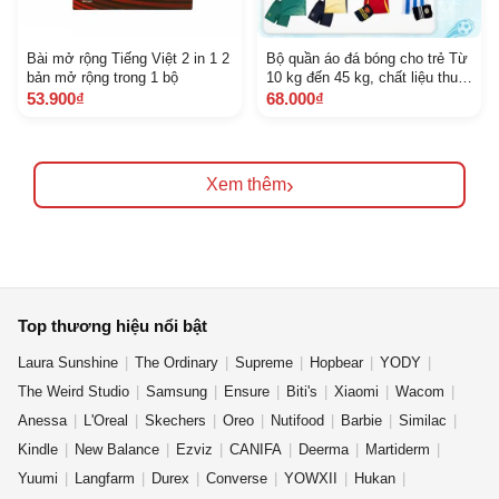
Bài mở rộng Tiếng Việt 2 in 1 2
Bộ quần áo đá bóng cho trẻ Từ
bản mở rộng trong 1 bộ
10 kg đến 45 kg, chất liệu thun
lạnh cao cấp, co dãn 4 chiều S
53.900₫
68.000₫
V 05 Vi Ki Sport
›
Xem thêm
Top thương hiệu nổi bật
Laura Sunshine
The Ordinary
Supreme
Hopbear
YODY
The Weird Studio
Samsung
Ensure
Biti's
Xiaomi
Wacom
Anessa
L'Oreal
Skechers
Oreo
Nutifood
Barbie
Similac
Kindle
New Balance
Ezviz
CANIFA
Deerma
Martiderm
Yuumi
Langfarm
Durex
Converse
YOWXII
Hukan