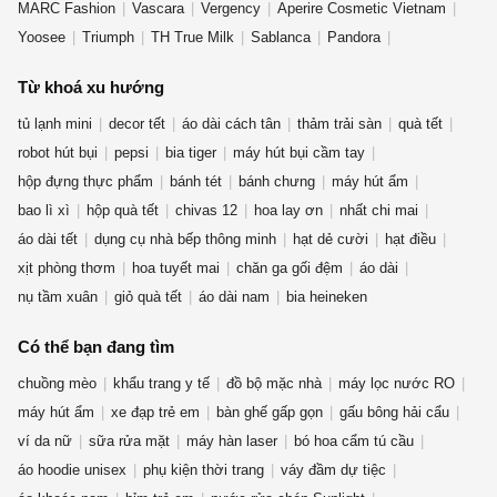
MARC Fashion
Vascara
Vergency
Aperire Cosmetic Vietnam
Yoosee
Triumph
TH True Milk
Sablanca
Pandora
OLV Boutique
Từ khoá xu hướng
tủ lạnh mini
decor tết
áo dài cách tân
thảm trải sàn
quà tết
robot hút bụi
pepsi
bia tiger
máy hút bụi cầm tay
hộp đựng thực phẩm
bánh tét
bánh chưng
máy hút ẩm
bao lì xì
hộp quà tết
chivas 12
hoa lay ơn
nhất chi mai
áo dài tết
dụng cụ nhà bếp thông minh
hạt dẻ cười
hạt điều
xịt phòng thơm
hoa tuyết mai
chăn ga gối đệm
áo dài
nụ tầm xuân
giỏ quà tết
áo dài nam
bia heineken
Có thể bạn đang tìm
chuồng mèo
khẩu trang y tế
đồ bộ mặc nhà
máy lọc nước RO
máy hút ẩm
xe đạp trẻ em
bàn ghế gấp gọn
gấu bông hải cẩu
ví da nữ
sữa rửa mặt
máy hàn laser
bó hoa cẩm tú cầu
áo hoodie unisex
phụ kiện thời trang
váy đầm dự tiệc