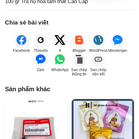
100 gr Trà nụ hoa tam thất Cao Cấp
Chia sẻ bài viết
Facebook
Threads
X
Blogger
WordPress
Messenger
Zalo
WhatsApp
Sao chép
Sao chép
thông tin
liên kết
Sản phẩm khác