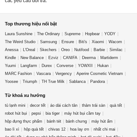
các yêu cầu đổi trả.
Top thương hiệu nổi bật
Laura Sunshine
The Ordinary
Supreme
Hopbear
YODY
The Weird Studio
Samsung
Ensure
Biti's
Xiaomi
Wacom
Anessa
L'Oreal
Skechers
Oreo
Nutifood
Barbie
Similac
Kindle
New Balance
Ezviz
CANIFA
Deerma
Martiderm
Yuumi
Langfarm
Durex
Converse
YOWXII
Hukan
MARC Fashion
Vascara
Vergency
Aperire Cosmetic Vietnam
Yoosee
Triumph
TH True Milk
Sablanca
Pandora
OLV Boutique
Từ khoá xu hướng
tủ lạnh mini
decor tết
áo dài cách tân
thảm trải sàn
quà tết
robot hút bụi
pepsi
bia tiger
máy hút bụi cầm tay
hộp đựng thực phẩm
bánh tét
bánh chưng
máy hút ẩm
bao lì xì
hộp quà tết
chivas 12
hoa lay ơn
nhất chi mai