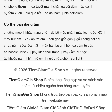
áo dài tết
dụng cụ nhà bếp thông minh
hạt dẻ cười
hạt điều
xịt phòng thơm
hoa tuyết mai
chăn ga gối đệm
áo dài
nụ tầm xuân
giỏ quà tết
áo dài nam
bia heineken
Có thể bạn đang tìm
chuồng mèo
khẩu trang y tế
đồ bộ mặc nhà
máy lọc nước RO
máy hút ẩm
xe đạp trẻ em
bàn ghế gấp gọn
gấu bông hải cẩu
ví da nữ
sữa rửa mặt
máy hàn laser
bó hoa cẩm tú cầu
áo hoodie unisex
phụ kiện thời trang
váy đầm dự tiệc
áo khoác nam
bỉm trẻ em
nước rửa chén Sunlight
nước lau sàn
giày thể thao nam
nước hoa mini
ná cao su
© 2026
TiemGiamGia Shop
All rights reserved
áo thun nam nữ
mỹ phẩm thuần chay
dép crocs nữ
chuột gaming attack shark x3
kem forencos trắng
cần câu máy
TiemGiamGia Shop
là nền tảng tổng hợp và so sánh sản
máy lọc không khí
dụng cụ nhà bếp
phẩm từ nhiều nguồn bán hàng trực tuyến.
TiemGiamGia Shop
không trực tiếp bán bất kỳ sản phẩm nào
trên website này.
Tiệm Giảm Giá
Mã Giảm Giá
Đánh Giá
Từ Điển
Đời Sống